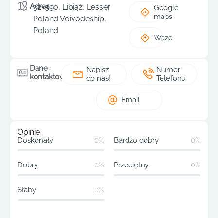
Adres
32-590, Libiąż, Lesser
Google
maps
Poland Voivodeship,
Poland
Waze
Dane
Napisz
Numer
kontaktowe
do nas!
Telefonu
Email
Opinie
Doskonały
0%
Bardzo dobry
0%
Dobry
0%
Przeciętny
0%
Słaby
0%