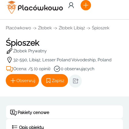
Placówkowo
->
Żłobek
->
Żłobek Libiąż
->
Śpioszek
Śpioszek
Żłobek Prywatny
32-590, Libiąż, Lesser Poland Voivodeship, Poland
Ocena: /5 (0 opinii)
0 obserwujących
Obserwuj
Zapisz
Pakiety cenowe
Opis obiektu