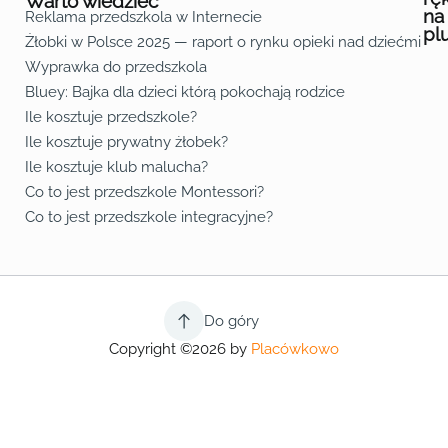
Warto wiedzieć
na
Reklama przedszkola w Internecie
pl
Żłobki w Polsce 2025 — raport o rynku opieki nad dziećmi do 
Fa
Lin
Yo
Wyprawka do przedszkola
Bluey: Bajka dla dzieci którą pokochają rodzice
Ile kosztuje przedszkole?
Ile kosztuje prywatny żłobek?
Ile kosztuje klub malucha?
Co to jest przedszkole Montessori?
Co to jest przedszkole integracyjne?
Do góry
Copyright ©2026 by
Placówkowo