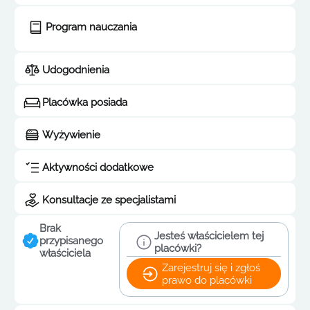
Program nauczania
Udogodnienia
Placówka posiada
Wyżywienie
Aktywności dodatkowe
Konsultacje ze specjalistami
Brak
Jesteś właścicielem tej
przypisanego
placówki?
właściciela
Zarejestruj się i zgłoś
prawo do placówki