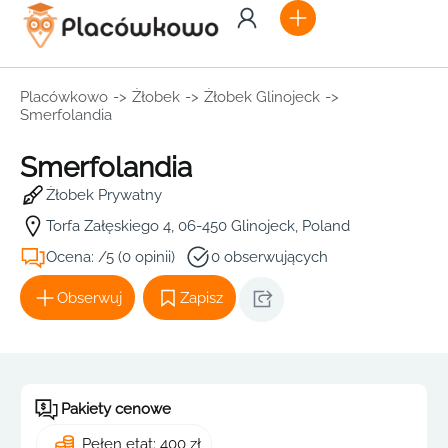
Placówkowo
->
Żłobek
->
Żłobek Glinojeck
->
Smerfolandia
Smerfolandia
Żłobek Prywatny
Torfa Załęskiego 4, 06-450 Glinojeck, Poland
Ocena: /5 (0 opinii)
0 obserwujących
Obserwuj
Zapisz
Pakiety cenowe
Pełen etat: 400 zł