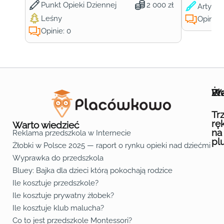
Punkt Opieki Dziennej
2 000 zł
Artysty
Leśny
Opinie:
Opinie: 0
Wa
Żł
Pr
Ofe
O n
Kon
Reg
Pol
Pli
Zas
Map
Żło
Żło
Żło
Żło
Żło
Żło
Żło
Żło
Żło
Żło
Żło
Żło
Żło
Żło
Żło
Żło
Żł
Żło
Żło
Żło
Żło
Żło
Żło
Żło
Żło
Prz
Prz
Prz
Prz
Prz
Prz
Prz
Prz
Prz
Prz
Prz
Prz
Prz
Prz
Prz
Prz
Prz
Prz
Prz
Prz
Prz
Prz
Prz
Prz
Prz
Tr
rę
Warto wiedzieć
na
Reklama przedszkola w Internecie
pl
Żłobki w Polsce 2025 — raport o rynku opieki nad dziećmi do 
Fa
Lin
Yo
Wyprawka do przedszkola
Bluey: Bajka dla dzieci którą pokochają rodzice
Ile kosztuje przedszkole?
Ile kosztuje prywatny żłobek?
Ile kosztuje klub malucha?
Co to jest przedszkole Montessori?