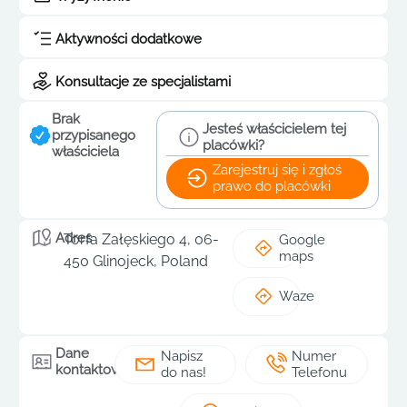
Aktywności dodatkowe
Konsultacje ze specjalistami
Brak
Jesteś właścicielem tej
przypisanego
placówki?
właściciela
Zarejestruj się i zgłoś
prawo do placówki
Adres
Torfa Załęskiego 4, 06-
Google
maps
450 Glinojeck, Poland
Waze
Dane
Napisz
Numer
kontaktowe
do nas!
Telefonu