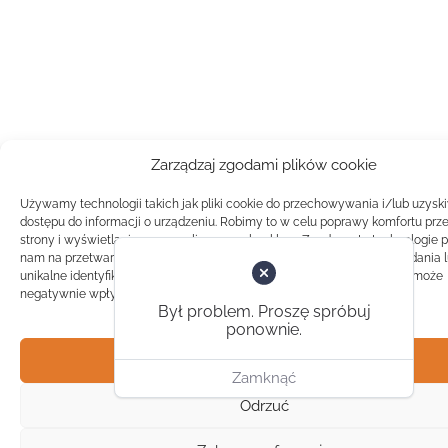
Zarządzaj zgodami plików cookie
Używamy technologii takich jak pliki cookie do przechowywania i/lub uzysk
dostępu do informacji o urządzeniu. Robimy to w celu poprawy komfortu prz
strony i wyświetlania spersonalizowanych reklam. Zgoda na te technologie 
nam na przetwarzanie danych takich jak zachowanie podczas przeglądania 
unikalne identyfikatory na tej stronie. Brak zgody lub wycofanie zgody, może
negatywnie wpłynąć na pewne cechy i funkcje.
Był problem. Proszę spróbuj
ponownie.
Akceptuj
Zamknąć
Odrzuć