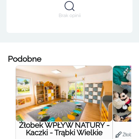
Brak opinii
Podobne
Żłobek WPŁYW NATURY -
Ż
Kaczki - Trąbki Wielkie
Żłobek