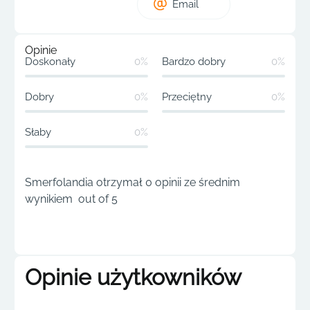
Email
Opinie
Doskonały
0%
Bardzo dobry
0%
Dobry
0%
Przeciętny
0%
Słaby
0%
Smerfolandia otrzymał 0 opinii ze średnim
wynikiem out of 5
Opinie użytkowników