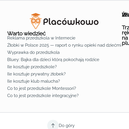
Wa
Żł
Pr
Ofe
O n
Kon
Reg
Pol
Pli
Zas
Map
Żło
Żło
Żło
Żło
Żło
Żło
Żło
Żło
Żło
Żło
Żło
Żło
Żło
Żło
Żło
Żło
Żł
Żło
Żło
Żło
Żło
Żło
Żło
Żło
Żło
Prz
Prz
Prz
Prz
Prz
Prz
Prz
Prz
Prz
Prz
Prz
Prz
Prz
Prz
Prz
Prz
Prz
Prz
Prz
Prz
Prz
Prz
Prz
Prz
Prz
Tr
rę
Warto wiedzieć
na
Reklama przedszkola w Internecie
pl
Żłobki w Polsce 2025 — raport o rynku opieki nad dziećmi do 
Fa
Lin
Yo
Wyprawka do przedszkola
Bluey: Bajka dla dzieci którą pokochają rodzice
Ile kosztuje przedszkole?
Ile kosztuje prywatny żłobek?
Ile kosztuje klub malucha?
Co to jest przedszkole Montessori?
Co to jest przedszkole integracyjne?
Do góry