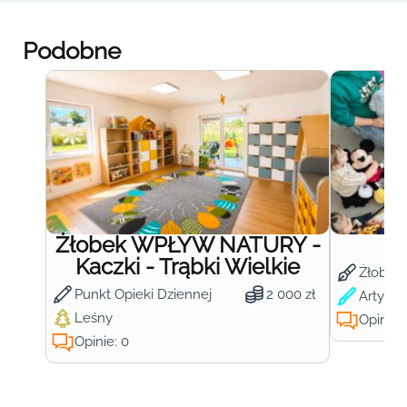
Podobne
Żłobek WPŁYW NATURY -
Ż
Kaczki - Trąbki Wielkie
Żłobek
Punkt Opieki Dziennej
2 000 zł
Artysty
Leśny
Opinie:
Opinie: 0