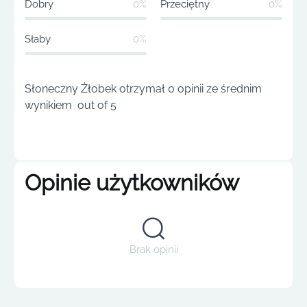
Dobry
0%
Przeciętny
0%
Słaby
0%
Słoneczny Żłobek otrzymał 0 opinii ze średnim
wynikiem out of 5
Opinie użytkowników
Brak opinii