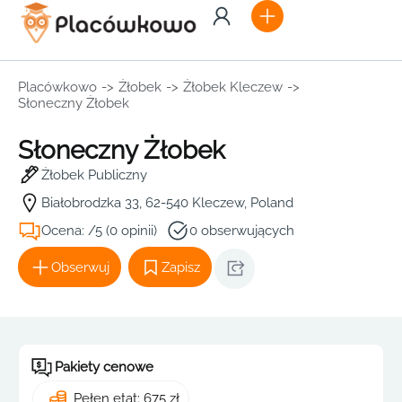
Placówkowo
->
Żłobek
->
Żłobek Kleczew
->
Słoneczny Żłobek
Słoneczny Żłobek
Żłobek Publiczny
Białobrodzka 33, 62-540 Kleczew, Poland
Ocena: /5 (0 opinii)
0 obserwujących
Obserwuj
Zapisz
Pakiety cenowe
Pełen etat: 675 zł