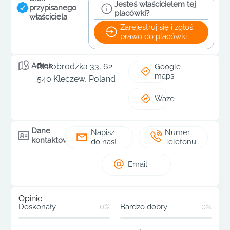
Jesteś właścicielem tej
przypisanego
placówki?
właściciela
Zarejestruj się i zgłoś
prawo do placówki
Adres
Białobrodzka 33, 62-
Google
maps
540 Kleczew, Poland
Waze
Dane
Napisz
Numer
kontaktowe
do nas!
Telefonu
Email
Opinie
Doskonały
0%
Bardzo dobry
0%