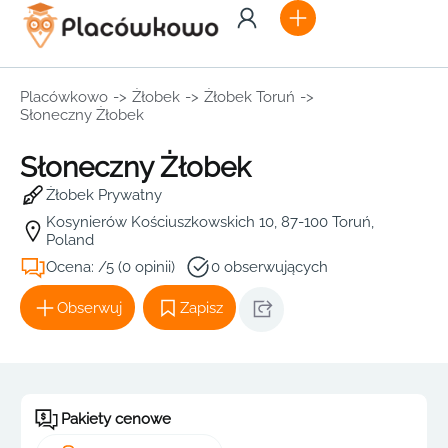
Placówkowo
->
Żłobek
->
Żłobek Toruń
->
Słoneczny Żłobek
Słoneczny Żłobek
Żłobek Prywatny
Kosynierów Kościuszkowskich 10, 87-100 Toruń,
Poland
Ocena: /5 (0 opinii)
0 obserwujących
Obserwuj
Zapisz
Pakiety cenowe