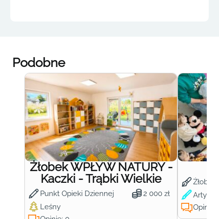
Podobne
Żłobek WPŁYW NATURY -
Ż
Kaczki - Trąbki Wielkie
Żłobek
Punkt Opieki Dziennej
2 000 zł
Artysty
Leśny
Opinie: