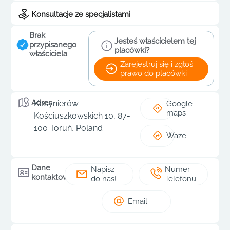
Konsultacje ze specjalistami
Brak
Jesteś właścicielem tej
przypisanego
placówki?
właściciela
Zarejestruj się i zgłoś
prawo do placówki
Adres
Kosynierów
Google
maps
Kościuszkowskich 10, 87-
100 Toruń, Poland
Waze
Dane
Napisz
Numer
kontaktowe
do nas!
Telefonu
Email