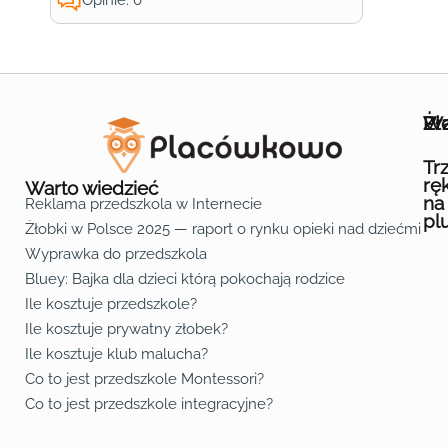
Opinie: 0
Wa
Żł
Pr
Ofe
O n
Kon
Reg
Pol
Pli
Zas
Map
Żło
Żło
Żło
Żło
Żło
Żło
Żło
Żło
Żło
Żło
Żło
Żło
Żło
Żło
Żło
Żło
Żł
Żło
Żło
Żło
Żło
Żło
Żło
Żło
Żło
Prz
Prz
Prz
Prz
Prz
Prz
Prz
Prz
Prz
Prz
Prz
Prz
Prz
Prz
Prz
Prz
Prz
Prz
Prz
Prz
Prz
Prz
Prz
Prz
Prz
Tr
rę
Warto wiedzieć
na
Reklama przedszkola w Internecie
pl
Żłobki w Polsce 2025 — raport o rynku opieki nad dziećmi do 
Fa
Lin
Yo
Wyprawka do przedszkola
Bluey: Bajka dla dzieci którą pokochają rodzice
Ile kosztuje przedszkole?
Ile kosztuje prywatny żłobek?
Ile kosztuje klub malucha?
Co to jest przedszkole Montessori?
Co to jest przedszkole integracyjne?