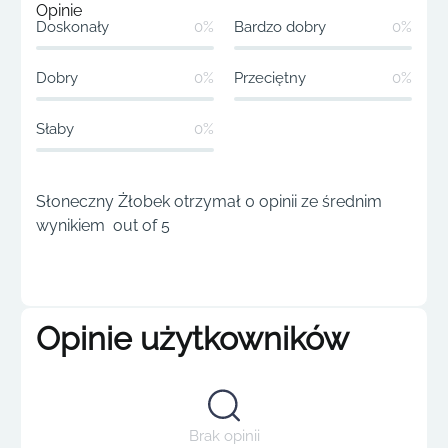
Opinie
Doskonały
0%
Bardzo dobry
0%
Dobry
0%
Przeciętny
0%
Słaby
0%
Słoneczny Żłobek otrzymał 0 opinii ze średnim
wynikiem out of 5
Opinie użytkowników
Brak opinii