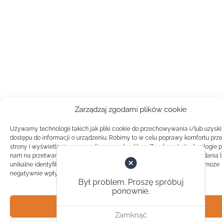
Zarządzaj zgodami plików cookie
Używamy technologii takich jak pliki cookie do przechowywania i/lub uzysk
dostępu do informacji o urządzeniu. Robimy to w celu poprawy komfortu prz
strony i wyświetlania spersonalizowanych reklam. Zgoda na te technologie 
nam na przetwarzanie danych takich jak zachowanie podczas przeglądania 
unikalne identyfikatory na tej stronie. Brak zgody lub wycofanie zgody, może
negatywnie wpłynąć na pewne cechy i funkcje.
Był problem. Proszę spróbuj
ponownie.
Akceptuj
Zamknąć