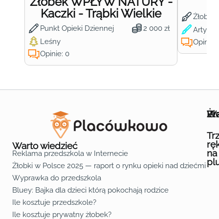
Żłobek WPŁYW NATURY -
Ż
Kaczki - Trąbki Wielkie
Żłobek
Punkt Opieki Dziennej
2 000 zł
Artysty
Leśny
Opinie:
Opinie: 0
Wa
Żł
Pr
Ofe
O n
Kon
Reg
Pol
Pli
Zas
Map
Żło
Żło
Żło
Żło
Żło
Żło
Żło
Żło
Żło
Żło
Żło
Żło
Żło
Żło
Żło
Żło
Żł
Żło
Żło
Żło
Żło
Żło
Żło
Żło
Żło
Prz
Prz
Prz
Prz
Prz
Prz
Prz
Prz
Prz
Prz
Prz
Prz
Prz
Prz
Prz
Prz
Prz
Prz
Prz
Prz
Prz
Prz
Prz
Prz
Prz
Tr
rę
Warto wiedzieć
na
Reklama przedszkola w Internecie
pl
Żłobki w Polsce 2025 — raport o rynku opieki nad dziećmi do 
Fa
Lin
Yo
Wyprawka do przedszkola
Bluey: Bajka dla dzieci którą pokochają rodzice
Ile kosztuje przedszkole?
Ile kosztuje prywatny żłobek?