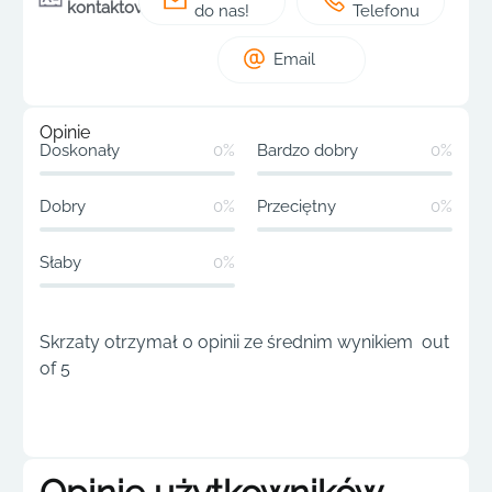
kontaktowe
do nas!
Telefonu
Email
Opinie
Doskonały
0%
Bardzo dobry
0%
Dobry
0%
Przeciętny
0%
Słaby
0%
Skrzaty otrzymał 0 opinii ze średnim wynikiem out
of 5