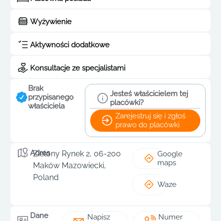
Wyżywienie
Aktywności dodatkowe
Konsultacje ze specjalistami
Brak
Jesteś właścicielem tej
przypisanego
placówki?
właściciela
Zarejestruj się i zgłoś
prawo do placówki
Adres
Zielony Rynek 2, 06-200
Google
maps
Maków Mazowiecki,
Poland
Waze
Dane
Napisz
Numer