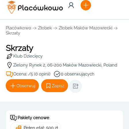
Placówkowo
->
Żłobek
->
Żłobek Maków Mazowiecki
->
Skrzaty
Skrzaty
Klub Dziecięcy
Zielony Rynek 2, 06-200 Maków Mazowiecki, Poland
Ocena: /5 (0 opinii)
0 obserwujących
Obserwuj
Zapisz
Pakiety cenowe
Pełen etat: 500 zł