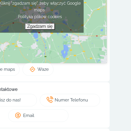
Kliknij "zgadzam się", żeby włączyć Google
maps
Polityka plików cookies
Zgadzam się
le maps
Waze
ntaktowe
sz do nas!
Numer Telefonu
Email