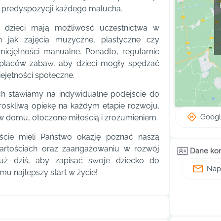
h predyspozycji każdego malucha.
zieci mają możliwość uczestnictwa w
h jak zajęcia muzyczne, plastyczne czy
miejętności manualne. Ponadto, regularnie
i placów zabaw, aby dzieci mogły spędzać
ejętności społeczne.
 stawiamy na indywidualne podejście do
roskliwą opiekę na każdym etapie rozwoju.
Goog
 w domu, otoczone miłością i zrozumieniem.
ście mieli Państwo okazję poznać naszą
wartościach oraz zaangażowaniu w rozwój
Dane ko
już dziś, aby zapisać swoje dziecko do
Napi
 najlepszy start w życie!