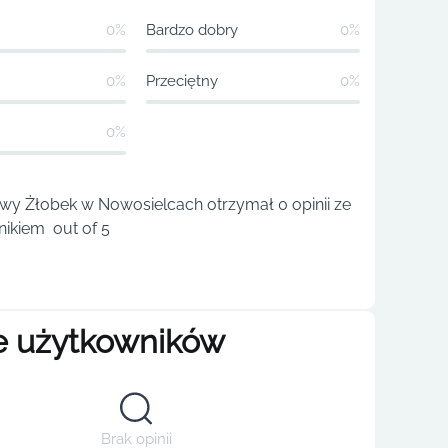
0%
Bardzo dobry
0%
0%
Przeciętny
0%
0%
y Żłobek w Nowosielcach otrzymał 0 opinii ze
ikiem out of 5
e użytkowników
Brak opinii