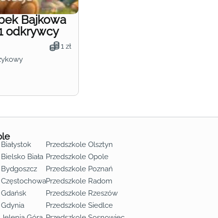
obek Bajkowa
1 odkrywcy
1 zł
zykowy
ole
 Białystok
Przedszkole Olsztyn
Bielsko Biała
Przedszkole Opole
 Bydgoszcz
Przedszkole Poznań
e Częstochowa
Przedszkole Radom
 Gdańsk
Przedszkole Rzeszów
 Gdynia
Przedszkole Siedlce
 Jelenia Góra
Przedszkole Sosnowiec