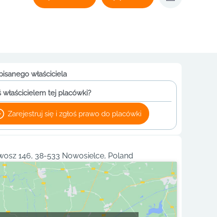
pisanego właściciela
 właścicielem tej placówki?
Zarejestruj się i zgłoś prawo do placówki
wosz 146, 38-533 Nowosielce, Poland