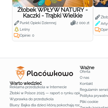
Żłobek WPŁYW NATURY -
Kaczki - Trąbki Wielkie
Żło
Punkt Opieki Dziennej
2 000 zł
Arty
Leśny
Opin
Opinie: 0
Ważne
Oferta
O nas
Warto wiedzieć
Kontakt
Reklama przedszkola w Internecie
Regulamin serwi
Żłobki w Polsce 2025 — raport o rynku opieki nad dziećmi d
Polityka prywatn
Wyprawka do przedszkola
Pliki cookie
Bluey: Bajka dla dzieci którą pokochają rodzice
Zasady korzystan