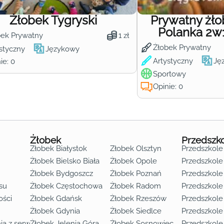
Żłobek Tygryski
Prywatny żł
Polanka 2w
bek Prywatny
1 zł
Żłobek Prywatny
styczny
Językowy
Artystyczny
Ję
ie: 0
Sportowy
Opinie: 0
Żłobek
Przedszk
Żłobek Białystok
Żłobek Olsztyn
Przedszkole
Żłobek Bielsko Biała
Żłobek Opole
Przedszkole 
Żłobek Bydgoszcz
Żłobek Poznań
Przedszkole
su
Żłobek Częstochowa
Żłobek Radom
Przedszkol
o lat 3
ości
Żłobek Gdańsk
Żłobek Rzeszów
Przedszkole
Żłobek Gdynia
Żłobek Siedlce
Przedszkole
ia z serwisu
Żłobek Jelenia Góra
Żłobek Sosnowiec
Przedszkole