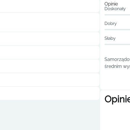
Opinie
Doskonały
Dobry
Słaby
Samorządow
średnim wyn
Opini