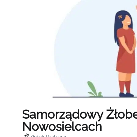
Samorządowy Żłob
Nowosielcach
Żłobek Publiczny