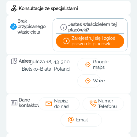
Konsultacje ze specjalistami
Brak
Jesteś właścicielem tej
przypisanego
placówki?
właściciela
Zarejestruj się i zgłoś
prawo do placówki
Adres
Krogulcza 18, 43-300
Google
maps
Bielsko-Biała, Poland
Waze
Dane
Napisz
Numer
kontaktowe
do nas!
Telefonu
Email