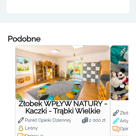
Podobne
Żłobek WPŁYW NATURY -
Ż
Kaczki - Trąbki Wielkie
Żłobek
Punkt Opieki Dziennej
2 000 zł
Artysty
Leśny
Opinie:
Opinie: 0