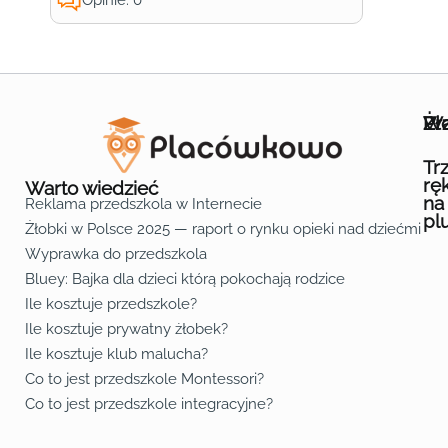
Wa
Żł
Pr
Ofe
O n
Kon
Reg
Pol
Pli
Zas
Map
Żło
Żło
Żło
Żło
Żło
Żło
Żło
Żło
Żło
Żło
Żło
Żło
Żło
Żło
Żło
Żło
Żł
Żło
Żło
Żło
Żło
Żło
Żło
Żło
Żło
Prz
Prz
Prz
Prz
Prz
Prz
Prz
Prz
Prz
Prz
Prz
Prz
Prz
Prz
Prz
Prz
Prz
Prz
Prz
Prz
Prz
Prz
Prz
Prz
Prz
Tr
rę
Warto wiedzieć
na
Reklama przedszkola w Internecie
pl
Żłobki w Polsce 2025 — raport o rynku opieki nad dziećmi do 
Fa
Lin
Yo
Wyprawka do przedszkola
Bluey: Bajka dla dzieci którą pokochają rodzice
Ile kosztuje przedszkole?
Ile kosztuje prywatny żłobek?
Ile kosztuje klub malucha?
Co to jest przedszkole Montessori?
Co to jest przedszkole integracyjne?