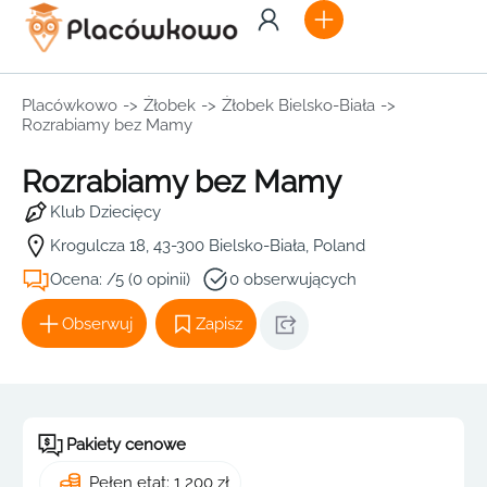
Placówkowo
->
Żłobek
->
Żłobek Bielsko-Biała
->
Rozrabiamy bez Mamy
Rozrabiamy bez Mamy
Klub Dziecięcy
Krogulcza 18, 43-300 Bielsko-Biała, Poland
Ocena: /5 (0 opinii)
0 obserwujących
Obserwuj
Zapisz
Pakiety cenowe
Pełen etat: 1 200 zł