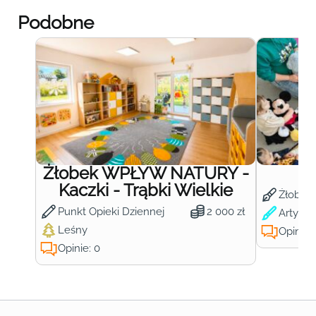
Podobne
Żłobek WPŁYW NATURY -
Ż
Kaczki - Trąbki Wielkie
Żłobek
Punkt Opieki Dziennej
2 000 zł
Artysty
Leśny
Opinie:
Opinie: 0