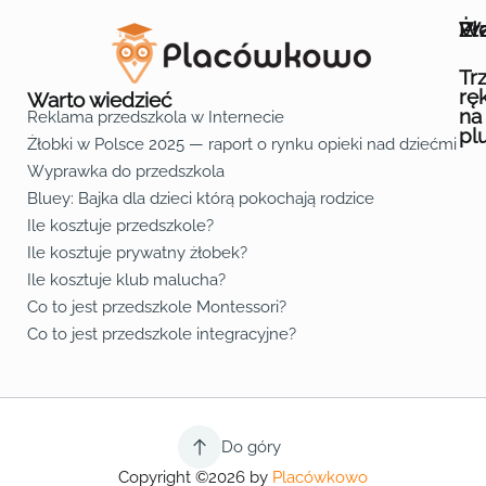
Wa
Żł
Pr
Ofe
O n
Kon
Reg
Pol
Pli
Zas
Map
Żło
Żło
Żło
Żło
Żło
Żło
Żło
Żło
Żło
Żło
Żło
Żło
Żło
Żło
Żło
Żło
Żł
Żło
Żło
Żło
Żło
Żło
Żło
Żło
Żło
Prz
Prz
Prz
Prz
Prz
Prz
Prz
Prz
Prz
Prz
Prz
Prz
Prz
Prz
Prz
Prz
Prz
Prz
Prz
Prz
Prz
Prz
Prz
Prz
Prz
Tr
rę
Warto wiedzieć
na
Reklama przedszkola w Internecie
pl
Żłobki w Polsce 2025 — raport o rynku opieki nad dziećmi do 
Fa
Lin
Yo
Wyprawka do przedszkola
Bluey: Bajka dla dzieci którą pokochają rodzice
Ile kosztuje przedszkole?
Ile kosztuje prywatny żłobek?
Ile kosztuje klub malucha?
Co to jest przedszkole Montessori?
Co to jest przedszkole integracyjne?
Do góry
Copyright ©2026 by
Placówkowo