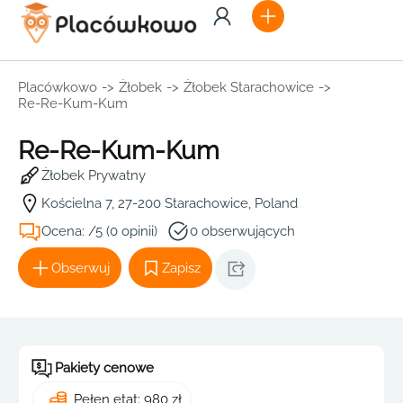
Placówkowo
->
Żłobek
->
Żłobek Starachowice
->
Re-Re-Kum-Kum
Re-Re-Kum-Kum
Żłobek Prywatny
Kościelna 7, 27-200 Starachowice, Poland
Ocena: /5 (0 opinii)
0 obserwujących
Obserwuj
Zapisz
Pakiety cenowe
Pełen etat: 980 zł