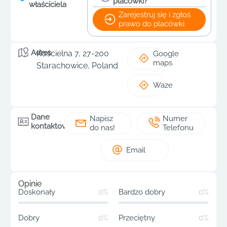
placówki?
właściciela
Zarejestruj się i zgłoś
prawo do placówki
Adres
Kościelna 7, 27-200
Google
maps
Starachowice, Poland
Waze
Dane
Napisz
Numer
kontaktowe
do nas!
Telefonu
Email
Opinie
Doskonały
0%
Bardzo dobry
0%
Dobry
0%
Przeciętny
0%