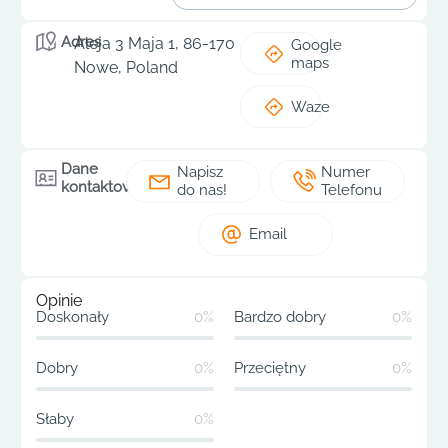
Adres
Aleja 3 Maja 1, 86-170
Google
maps
Nowe, Poland
Waze
Dane
Napisz
Numer
kontaktowe
do nas!
Telefonu
Email
Opinie
Doskonały
0%
Bardzo dobry
0%
Dobry
0%
Przeciętny
0%
Słaby
0%