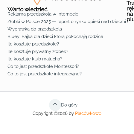
Tr
rę
Warto wiedzieć
na
Reklama przedszkola w Internecie
pl
Żłobki w Polsce 2025 — raport o rynku opieki nad dziećmi do 
Fa
Lin
Yo
Wyprawka do przedszkola
Bluey: Bajka dla dzieci którą pokochają rodzice
Ile kosztuje przedszkole?
Ile kosztuje prywatny żłobek?
Ile kosztuje klub malucha?
Co to jest przedszkole Montessori?
Co to jest przedszkole integracyjne?
Do góry
Copyright ©2026 by
Placówkowo