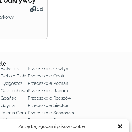
1 odkrywcy
1 zł
zykowy
ole
 Białystok
Przedszkole Olsztyn
Bielsko Biała
Przedszkole Opole
 Bydgoszcz
Przedszkole Poznań
e Częstochowa
Przedszkole Radom
 Gdańsk
Przedszkole Rzeszów
 Gdynia
Przedszkole Siedlce
 Jelenia Góra
Przedszkole Sosnowiec
 Katowice
Przedszkole Szczecin
Zarządzaj zgodami plików cookie
 Kielce
Przedszkole Toruń