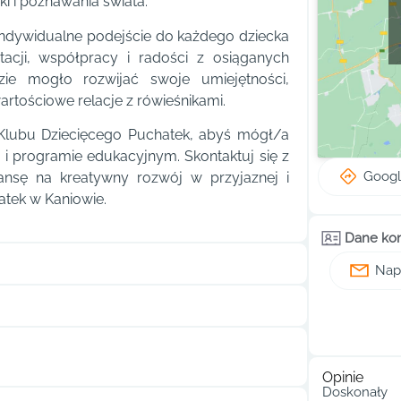
i i poznawania świata.
 indywidualne podejście do każdego dziecka
tacji, współpracy i radości z osiąganych
ie mogło rozwijać swoje umiejętności,
tościowe relacje z rówieśnikami.
 Klubu Dziecięcego Puchatek, abyś mógł/a
 i programie edukacyjnym. Skontaktuj się z
Goog
ansę na kreatywny rozwój w przyjaznej i
atek w Kaniowie.
Dane ko
Napi
Opinie
Doskonały