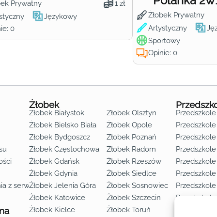
Polanka 2w
bek Prywatny
1 zł
Żłobek Prywatny
styczny
Językowy
Artystyczny
Ję
ie: 0
Sportowy
Opinie: 0
Żłobek
Przedszk
Żłobek Białystok
Żłobek Olsztyn
Przedszkole
Żłobek Bielsko Biała
Żłobek Opole
Przedszkole 
Żłobek Bydgoszcz
Żłobek Poznań
Przedszkole
su
Żłobek Częstochowa
Żłobek Radom
Przedszkol
o lat 3
ości
Żłobek Gdańsk
Żłobek Rzeszów
Przedszkole
Żłobek Gdynia
Żłobek Siedlce
Przedszkole
ia z serwisu
Żłobek Jelenia Góra
Żłobek Sosnowiec
Przedszkole
Żłobek Katowice
Żłobek Szczecin
Przedszkole
 na
Żłobek Kielce
Żłobek Toruń
Przedszkole