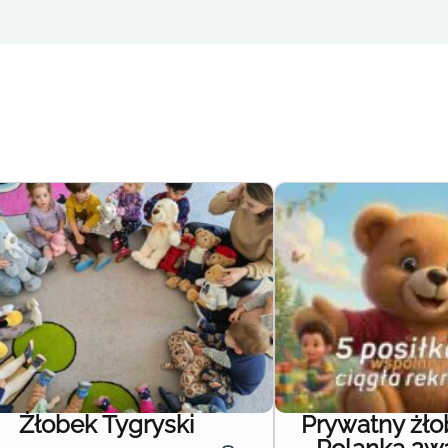
Żłobek Tygryski
Prywatny żł