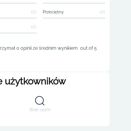
0%
Przeciętny
0%
0%
rzymał 0 opinii ze średnim wynikiem out of 5
e użytkowników
Brak opinii