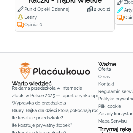
Kaczki - Trąbki Wielkie
Żło
Punkt Opieki Dziennej
2 000 zł
Arty
Leśny
Opin
Opinie: 0
Ważne
Oferta
O nas
Warto wiedzieć
Kontakt
Reklama przedszkola w Internecie
Regulamin serwi
Żłobki w Polsce 2025 — raport o rynku opieki nad dziećmi d
Polityka prywatn
Wyprawka do przedszkola
Pliki cookie
Bluey: Bajka dla dzieci którą pokochają rodzice
Zasady korzystan
Ile kosztuje przedszkole?
Mapa Serwisu
Ile kosztuje prywatny żłobek?
Trzymaj rękę
Ile kosztuje klub malucha?