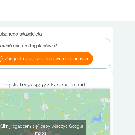
pisanego właściciela
 właścicielem tej placówki?
Zarejestruj się i zgłoś prawo do placówki
Chłopskich 15A, 43-514 Kaniów, Poland
Kliknij "zgadzam się", żeby włączyć Google
maps