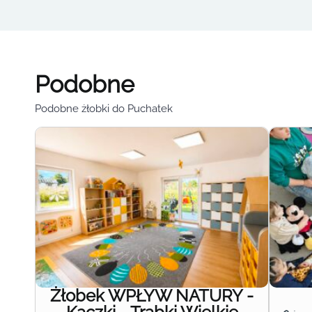
Podobne
Podobne żłobki do Puchatek
Żłobek WPŁYW NATURY -