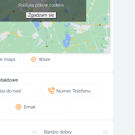
Polityka plików cookies
Zgadzam się
le maps
Waze
ntaktowe
sz do nas!
Numer Telefonu
Email
0%
Bardzo dobry
0%