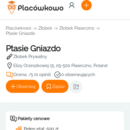
Placówkowo
->
Żłobek
->
Żłobek Piaseczno
->
Ptasie Gniazdo
Ptasie Gniazdo
Żłobek Prywatny
Elizy Orzeszkowej 15, 05-500 Piaseczno, Poland
Ocena: /5 (0 opinii)
0 obserwujących
Obserwuj
Zapisz
Pakiety cenowe
Pełen etat: 500 zł