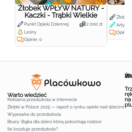
Żłobek WPŁYW NATURY -
Ż
Kaczki - Trąbki Wielkie
Żłobek
Punkt Opieki Dziennej
2 000 zł
Artysty
Leśny
Opinie:
Opinie: 0
Wa
Żł
Pr
Ofe
O n
Kon
Reg
Pol
Pli
Zas
Map
Żło
Żło
Żło
Żło
Żło
Żło
Żło
Żło
Żło
Żło
Żło
Żło
Żło
Żło
Żło
Żło
Żł
Żło
Żło
Żło
Żło
Żło
Żło
Żło
Żło
Prz
Prz
Prz
Prz
Prz
Prz
Prz
Prz
Prz
Prz
Prz
Prz
Prz
Prz
Prz
Prz
Prz
Prz
Prz
Prz
Prz
Prz
Prz
Prz
Prz
Tr
rę
Warto wiedzieć
na
Reklama przedszkola w Internecie
pl
Żłobki w Polsce 2025 — raport o rynku opieki nad dziećmi do 
Fa
Lin
Yo
Wyprawka do przedszkola
Bluey: Bajka dla dzieci którą pokochają rodzice
Ile kosztuje przedszkole?