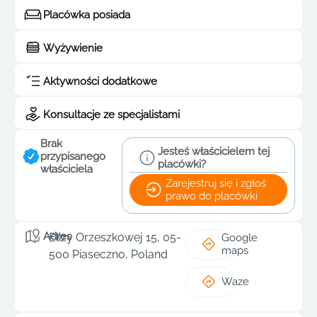
Placówka posiada
Wyżywienie
Aktywności dodatkowe
Konsultacje ze specjalistami
Brak
Jesteś właścicielem tej
przypisanego
placówki?
właściciela
Zarejestruj się i zgłoś
prawo do placówki
Adres
Elizy Orzeszkowej 15, 05-
Google
maps
500 Piaseczno, Poland
Waze