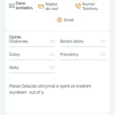
Dane
Napisz
Numer
kontaktowe
do nas!
Telefonu
Email
Opinie
Doskonały
0%
Bardzo dobry
0%
Dobry
0%
Przeciętny
0%
Słaby
0%
Ptasie Gniazdo otrzymał 0 opinii ze średnim
wynikiem out of 5