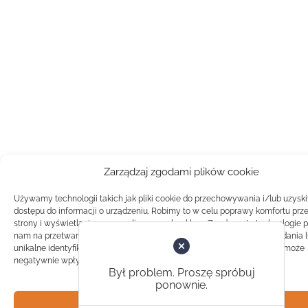
Zarządzaj zgodami plików cookie
Używamy technologii takich jak pliki cookie do przechowywania i/lub uzysk
dostępu do informacji o urządzeniu. Robimy to w celu poprawy komfortu prz
strony i wyświetlania spersonalizowanych reklam. Zgoda na te technologie 
nam na przetwarzanie danych takich jak zachowanie podczas przeglądania 
unikalne identyfikatory na tej stronie. Brak zgody lub wycofanie zgody, może
negatywnie wpłynąć na pewne cechy i funkcje.
Był problem. Proszę spróbuj
ponownie.
Akceptuj