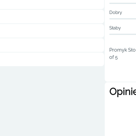
Dobry
Słaby
Promyk Słoń
of 5
Opini