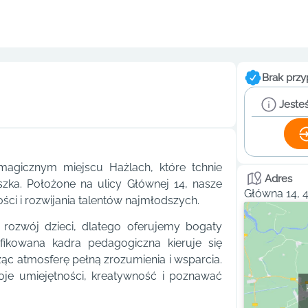
Brak przy
Jesteś
agicznym miejscu Hażlach, które tchnie
Adres
zka. Położone na ulicy Głównej 14, nasze
Główna 14, 
i i rozwijania talentów najmłodszych.
ozwój dzieci, dlatego oferujemy bogaty
ikowana kadra pedagogiczna kieruje się
ząc atmosferę pełną zrozumienia i wsparcia.
oje umiejętności, kreatywność i poznawać