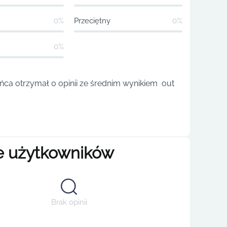
0%
Przeciętny
0%
0%
ca otrzymał 0 opinii ze średnim wynikiem out
e użytkowników
Brak opinii