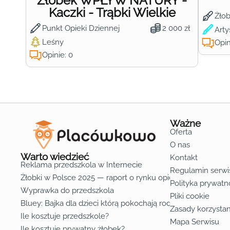
Żłobek WPŁYW NATURY -
Kaczki - Trąbki Wielkie
Żło
Punkt Opieki Dziennej
2 000 zł
Arty
Leśny
Opin
Opinie: 0
Ważne
Oferta
O nas
Warto wiedzieć
Kontakt
Reklama przedszkola w Internecie
Regulamin serwi
Żłobki w Polsce 2025 — raport o rynku opieki nad dziećmi d
Polityka prywatn
Wyprawka do przedszkola
Pliki cookie
Bluey: Bajka dla dzieci którą pokochają rodzice
Zasady korzystan
Ile kosztuje przedszkole?
Mapa Serwisu
Ile kosztuje prywatny żłobek?