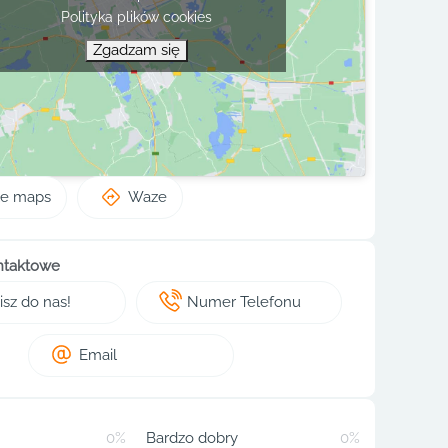
Polityka plików cookies
Zgadzam się
le maps
Waze
ntaktowe
sz do nas!
Numer Telefonu
Email
0%
Bardzo dobry
0%