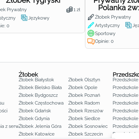
Żłobek Tygryski
Prywatny żł
Polanka 2w
bek Prywatny
1 zł
Żłobek Prywatny
styczny
Językowy
Artystyczny
Ję
ie: 0
Sportowy
Opinie: 0
Żłobek
Przedszk
Żłobek Białystok
Żłobek Olsztyn
Przedszkole
Żłobek Bielsko Biała
Żłobek Opole
Przedszkole 
Żłobek Bydgoszcz
Żłobek Poznań
Przedszkole
su
Żłobek Częstochowa
Żłobek Radom
Przedszkol
o lat 3
ości
Żłobek Gdańsk
Żłobek Rzeszów
Przedszkole
Żłobek Gdynia
Żłobek Siedlce
Przedszkole
ia z serwisu
Żłobek Jelenia Góra
Żłobek Sosnowiec
Przedszkole
Żłobek Katowice
Żłobek Szczecin
Przedszkole