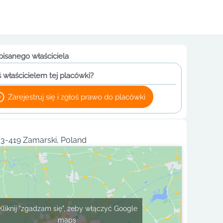
pisanego właściciela
 właścicielem tej placówki?
Zarejestruj się i zgłoś prawo do placówki
43-419 Zamarski, Poland
Kliknij "zgadzam się", żeby włączyć Google
maps