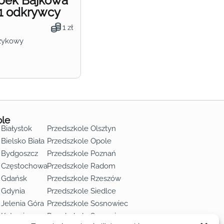
obek Bajkowa
1 odkrywcy
1 zł
zykowy
ole
 Białystok
Przedszkole Olsztyn
Bielsko Biała
Przedszkole Opole
 Bydgoszcz
Przedszkole Poznań
e Częstochowa
Przedszkole Radom
 Gdańsk
Przedszkole Rzeszów
 Gdynia
Przedszkole Siedlce
 Jelenia Góra
Przedszkole Sosnowiec
 Katowice
Przedszkole Szczecin