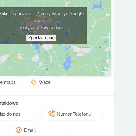
Kliknij "zgadzam się", żeby włączyć Google
maps
Polityka plików cookies
Zgadzam się
le maps
Waze
ntaktowe
sz do nas!
Numer Telefonu
Email