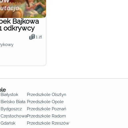
obek Bajkowa
1 odkrywcy
1 zł
zykowy
ole
 Białystok
Przedszkole Olsztyn
Bielsko Biała
Przedszkole Opole
 Bydgoszcz
Przedszkole Poznań
e Częstochowa
Przedszkole Radom
 Gdańsk
Przedszkole Rzeszów