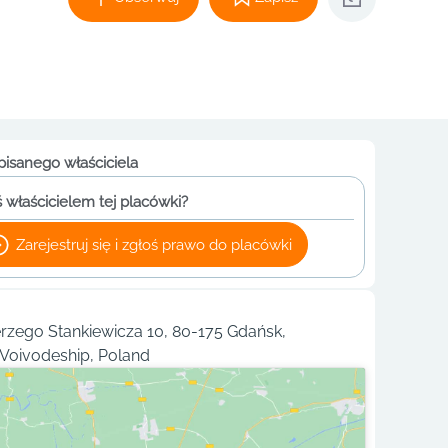
pisanego właściciela
 właścicielem tej placówki?
Zarejestruj się i zgłoś prawo do placówki
rzego Stankiewicza 10, 80-175 Gdańsk,
Voivodeship, Poland