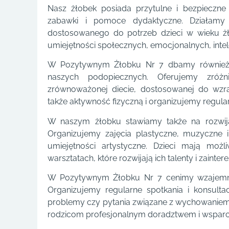
Nasz żłobek posiada przytulne i bezpiecz
zabawki i pomoce dydaktyczne. Działamy
dostosowanego do potrzeb dzieci w wieku żł
umiejętności społecznych, emocjonalnych, inte
W Pozytywnym Żłobku Nr 7 dbamy również o
naszych podopiecznych. Oferujemy zró
zrównoważonej diecie, dostosowanej do wzr
także aktywność fizyczną i organizujemy regular
W naszym żłobku stawiamy także na rozwijani
Organizujemy zajęcia plastyczne, muzyczne i
umiejętności artystyczne. Dzieci mają moż
warsztatach, które rozwijają ich talenty i zainter
W Pozytywnym Żłobku Nr 7 cenimy wzajemną
Organizujemy regularne spotkania i konsult
problemy czy pytania związane z wychowaniem
rodzicom profesjonalnym doradztwem i wsparc