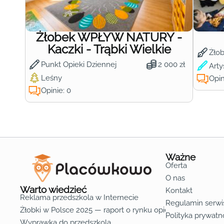
Żłobek WPŁYW NATURY -
Kaczki - Trąbki Wielkie
Żło
Punkt Opieki Dziennej
2 000 zł
Arty
Leśny
Opin
Opinie: 0
Ważne
Oferta
O nas
Warto wiedzieć
Kontakt
Reklama przedszkola w Internecie
Regulamin serwi
Żłobki w Polsce 2025 — raport o rynku opieki nad dziećmi d
Polityka prywatn
Wyprawka do przedszkola