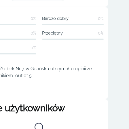
0%
Bardzo dobry
0%
0%
Przeciętny
0%
0%
łobek Nr 7 w Gdańsku otrzymał 0 opinii ze
ikiem out of 5
e użytkowników