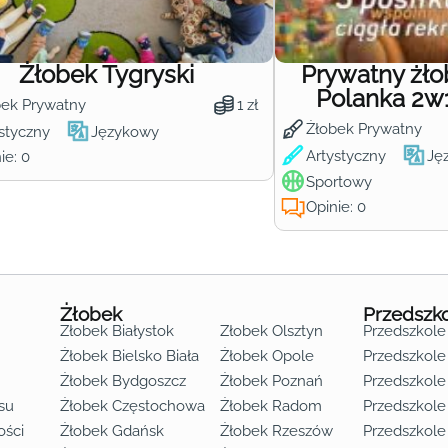
Żłobek Tygryski
Prywatny żł
Polanka 2w
bek Prywatny
1 zł
Żłobek Prywatny
styczny
Językowy
Artystyczny
Ję
ie: 0
Sportowy
Opinie: 0
Żłobek
Przedszk
Żłobek Białystok
Żłobek Olsztyn
Przedszkole
Żłobek Bielsko Biała
Żłobek Opole
Przedszkole 
Żłobek Bydgoszcz
Żłobek Poznań
Przedszkole
su
Żłobek Częstochowa
Żłobek Radom
Przedszkol
o lat 3
ości
Żłobek Gdańsk
Żłobek Rzeszów
Przedszkole