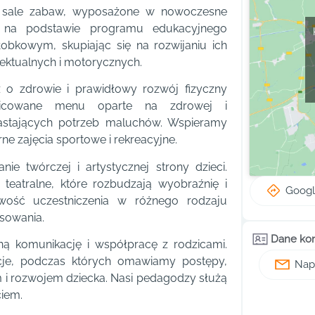
ne sale zabaw, wyposażone w nowoczesne
 na podstawie programu edukacyjnego
obkowym, skupiając się na rozwijaniu ich
lektualnych i motorycznych.
 zdrowie i prawidłowy rozwój fizyczny
żnicowane menu oparte na zdrowej i
astających potrzeb maluchów. Wspieramy
ne zajęcia sportowe i rekreacyjne.
e twórczej i artystycznej strony dzieci.
 teatralne, które rozbudzają wyobraźnię i
Goog
liwość uczestniczenia w różnego rodzaju
esowania.
Dane ko
 komunikację i współpracę z rodzicami.
acje, podczas których omawiamy postępy,
Napi
 i rozwojem dziecka. Nasi pedagodzy służą
iem.