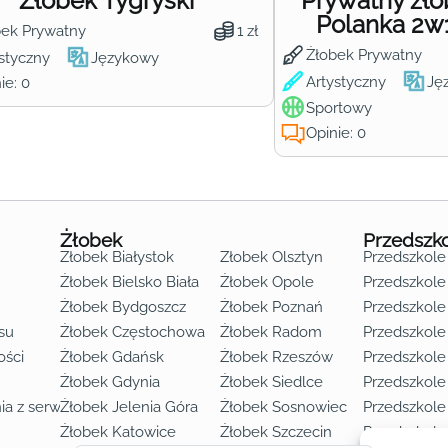
Żłobek Tygryski
Prywatny żł
Polanka 2w
bek Prywatny
1 zł
Żłobek Prywatny
styczny
Językowy
Artystyczny
Ję
ie: 0
Sportowy
Opinie: 0
Żłobek
Przedszk
Żłobek Białystok
Żłobek Olsztyn
Przedszkole
Żłobek Bielsko Biała
Żłobek Opole
Przedszkole 
Żłobek Bydgoszcz
Żłobek Poznań
Przedszkole
su
Żłobek Częstochowa
Żłobek Radom
Przedszkol
o lat 3
ości
Żłobek Gdańsk
Żłobek Rzeszów
Przedszkole
Żłobek Gdynia
Żłobek Siedlce
Przedszkole
ia z serwisu
Żłobek Jelenia Góra
Żłobek Sosnowiec
Przedszkole
Żłobek Katowice
Żłobek Szczecin
Przedszkole