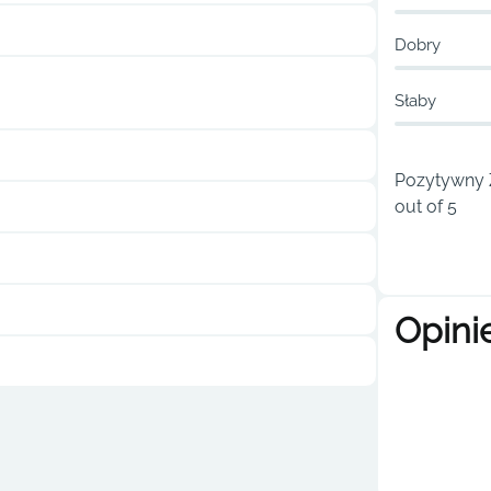
Dobry
Słaby
Pozytywny Ż
out of 5
Opini