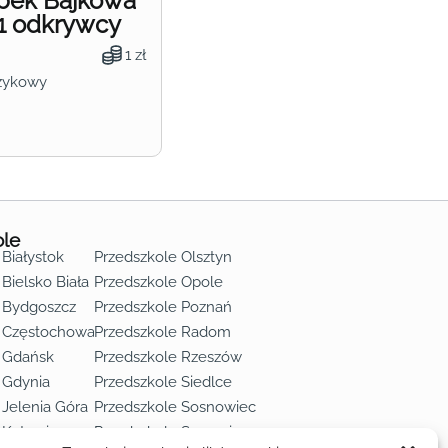
obek Bajkowa
1 odkrywcy
1 zł
zykowy
ole
 Białystok
Przedszkole Olsztyn
Bielsko Biała
Przedszkole Opole
 Bydgoszcz
Przedszkole Poznań
e Częstochowa
Przedszkole Radom
 Gdańsk
Przedszkole Rzeszów
 Gdynia
Przedszkole Siedlce
 Jelenia Góra
Przedszkole Sosnowiec
 Katowice
Przedszkole Szczecin