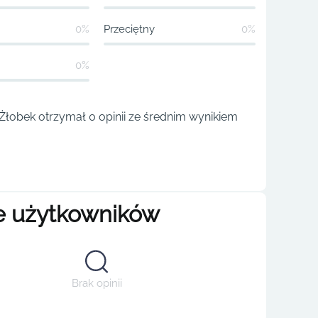
0%
Przeciętny
0%
0%
łobek otrzymał 0 opinii ze średnim wynikiem
e użytkowników
Brak opinii