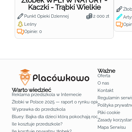
Żłobek WPŁYW NATURY -
Kaczki - Trąbki Wielkie
Żło
Punkt Opieki Dziennej
2 000 zł
Arty
Leśny
Opin
Opinie: 0
Ważne
Oferta
O nas
Warto wiedzieć
Kontakt
Reklama przedszkola w Internecie
Regulamin serwi
Żłobki w Polsce 2025 — raport o rynku opieki nad dziećmi d
Polityka prywatn
Wyprawka do przedszkola
Pliki cookie
Bluey: Bajka dla dzieci którą pokochają rodzice
Zasady korzystan
Ile kosztuje przedszkole?
Mapa Serwisu
Ile kosztuje prywatny żłobek?