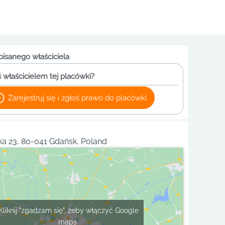
pisanego właściciela
 właścicielem tej placówki?
Zarejestruj się i zgłoś prawo do placówki
ka 23, 80-041 Gdańsk, Poland
Kliknij "zgadzam się", żeby włączyć Google
maps