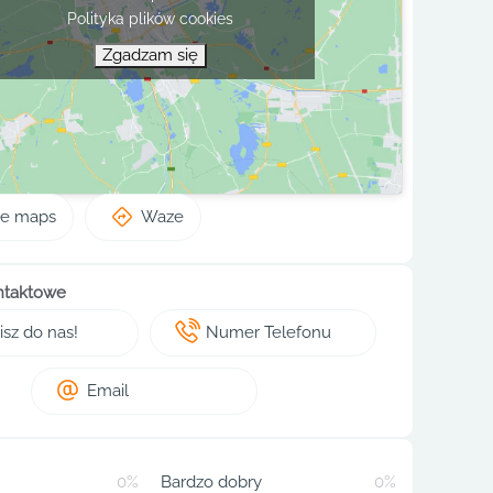
Polityka plików cookies
Zgadzam się
le maps
Waze
ntaktowe
sz do nas!
Numer Telefonu
Email
0%
Bardzo dobry
0%