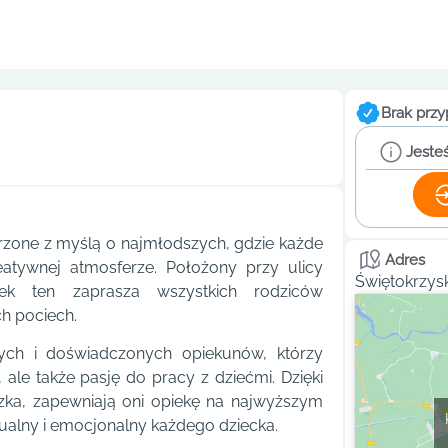
Brak przy
Jesteś
rzone z myślą o najmłodszych, gdzie każde
Adres
eatywnej atmosferze. Położony przy ulicy
Świętokrzys
bek ten zaprasza wszystkich rodziców
ch pociech.
nych i doświadczonych opiekunów, którzy
 ale także pasję do pracy z dziećmi. Dzięki
ka, zapewniają oni opiekę na najwyższym
tualny i emocjonalny każdego dziecka.