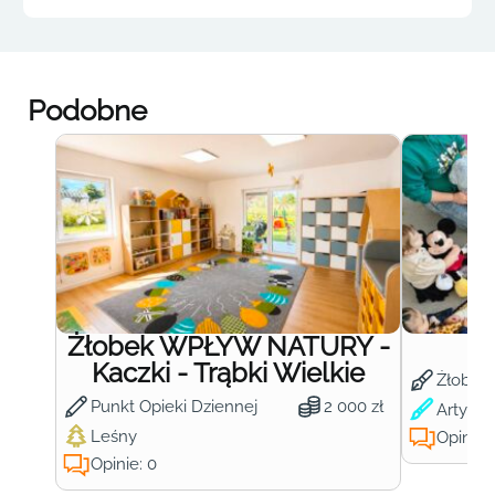
Podobne
Żłobek WPŁYW NATURY -
Ż
Kaczki - Trąbki Wielkie
Żłobek
Punkt Opieki Dziennej
2 000 zł
Artysty
Leśny
Opinie:
Opinie: 0