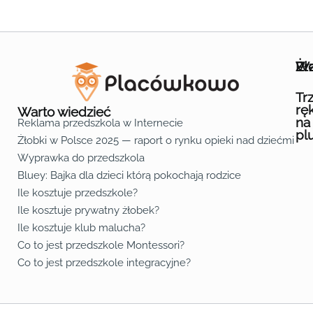
Wa
Żł
Pr
Ofe
O n
Kon
Reg
Pol
Pli
Zas
Map
Żło
Żło
Żło
Żło
Żło
Żło
Żło
Żło
Żło
Żło
Żło
Żło
Żło
Żło
Żło
Żło
Żł
Żło
Żło
Żło
Żło
Żło
Żło
Żło
Żło
Prz
Prz
Prz
Prz
Prz
Prz
Prz
Prz
Prz
Prz
Prz
Prz
Prz
Prz
Prz
Prz
Prz
Prz
Prz
Prz
Prz
Prz
Prz
Prz
Prz
Tr
rę
Warto wiedzieć
na
Reklama przedszkola w Internecie
pl
Żłobki w Polsce 2025 — raport o rynku opieki nad dziećmi do 
Fa
Lin
Yo
Wyprawka do przedszkola
Bluey: Bajka dla dzieci którą pokochają rodzice
Ile kosztuje przedszkole?
Ile kosztuje prywatny żłobek?
Ile kosztuje klub malucha?
Co to jest przedszkole Montessori?
Co to jest przedszkole integracyjne?