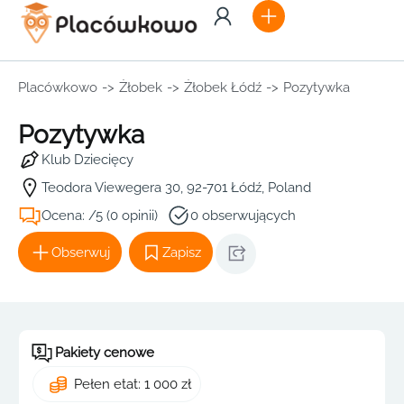
Placówkowo
->
Żłobek
->
Żłobek Łódź
->
Pozytywka
Pozytywka
Klub Dziecięcy
Teodora Viewegera 30, 92-701 Łódź, Poland
Ocena: /5 (0 opinii)
0 obserwujących
Obserwuj
Zapisz
Pakiety cenowe
Pełen etat: 1 000 zł