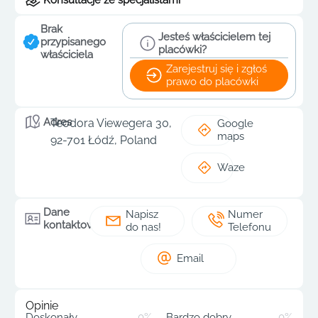
Brak
Jesteś właścicielem tej
przypisanego
placówki?
właściciela
Zarejestruj się i zgłoś
prawo do placówki
Adres
Teodora Viewegera 30,
Google
maps
92-701 Łódź, Poland
Waze
Dane
Napisz
Numer
kontaktowe
do nas!
Telefonu
Email
Opinie
Doskonały
0%
Bardzo dobry
0%