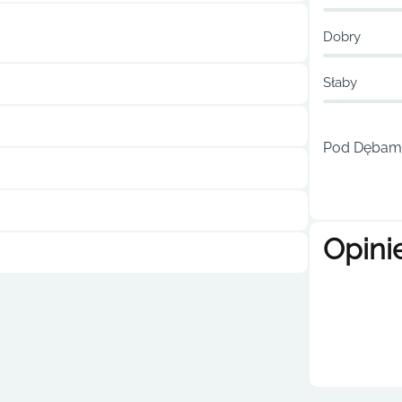
Dobry
Słaby
Pod Dębami 
Opini