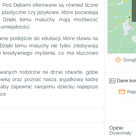
 Pod Dębami oferowane są również liczne
, plastyczne czy językowe, które pozwalają
i. Dzięki temu maluchy mają możliwość
umiejętności.
wne podejście do edukacji, które stawia na
. Dzięki temu maluchy nie tylko zdobywają
i i kreatywnego myślenia, co ma kluczowe
Goog
owanych rodziców na drzwi otwarte, gdzie
cówką oraz poznać naszą wyjątkową kadrę
Dane ko
ś, aby zapewnić swojemu dziecku najlepsze
Napi
ce.
Opinie
Doskonały