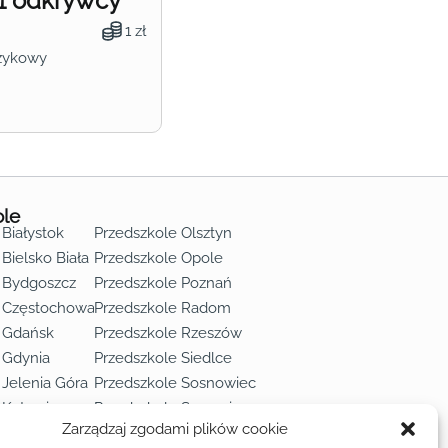
1 odkrywcy
1 zł
zykowy
ole
 Białystok
Przedszkole Olsztyn
Bielsko Biała
Przedszkole Opole
 Bydgoszcz
Przedszkole Poznań
e Częstochowa
Przedszkole Radom
 Gdańsk
Przedszkole Rzeszów
 Gdynia
Przedszkole Siedlce
 Jelenia Góra
Przedszkole Sosnowiec
 Katowice
Przedszkole Szczecin
Zarządzaj zgodami plików cookie
 Kielce
Przedszkole Toruń