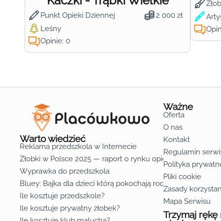
Kaczki - Trąbki Wielkie
Żło
Punkt Opieki Dziennej
2 000 zł
Arty
Leśny
Opin
Opinie: 0
Ważne
Oferta
O nas
Warto wiedzieć
Kontakt
Reklama przedszkola w Internecie
Regulamin serwi
Żłobki w Polsce 2025 — raport o rynku opieki nad dziećmi d
Polityka prywatn
Wyprawka do przedszkola
Pliki cookie
Bluey: Bajka dla dzieci którą pokochają rodzice
Zasady korzystan
Ile kosztuje przedszkole?
Mapa Serwisu
Ile kosztuje prywatny żłobek?
Trzymaj rękę
Ile kosztuje klub malucha?