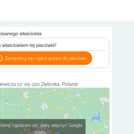
pisanego właściciela
 właścicielem tej placówki?
Zarejestruj się i zgłoś prawo do placówki
ewicza 27, 05-220 Zielonka, Poland
Kliknij "zgadzam się", żeby włączyć Google
maps