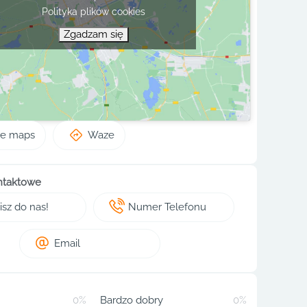
Polityka plików cookies
Zgadzam się
le maps
Waze
ntaktowe
sz do nas!
Numer Telefonu
Email
0%
Bardzo dobry
0%