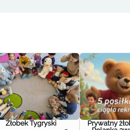
Żłobek Tygryski
Prywatny żł