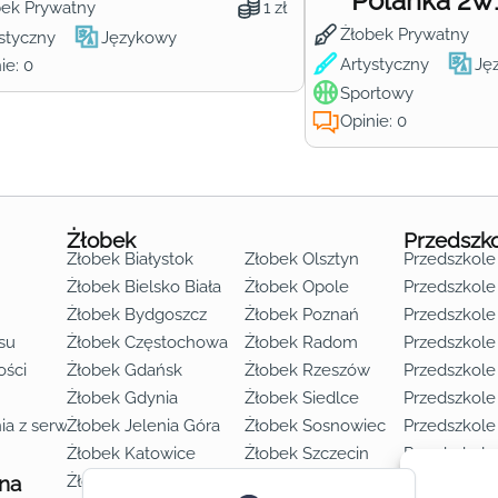
Polanka 2w
bek Prywatny
1 zł
Żłobek Prywatny
styczny
Językowy
Artystyczny
Ję
ie: 0
Sportowy
Opinie: 0
Żłobek
Przedszk
Żłobek Białystok
Żłobek Olsztyn
Przedszkole
Żłobek Bielsko Biała
Żłobek Opole
Przedszkole 
Żłobek Bydgoszcz
Żłobek Poznań
Przedszkole
su
Żłobek Częstochowa
Żłobek Radom
Przedszkol
o lat 3
ości
Żłobek Gdańsk
Żłobek Rzeszów
Przedszkole
Żłobek Gdynia
Żłobek Siedlce
Przedszkole
ia z serwisu
Żłobek Jelenia Góra
Żłobek Sosnowiec
Przedszkole
Żłobek Katowice
Żłobek Szczecin
Przedszkole
 na
Żłobek Kielce
Żłobek Toruń
Przedszkole