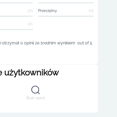
0%
Przeciętny
0%
0%
otrzymał 0 opinii ze średnim wynikiem out of 5
e użytkowników
Brak opinii