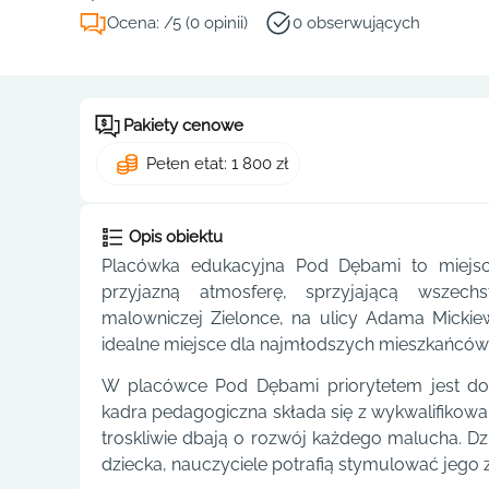
Ocena: /5 (0 opinii)
0 obserwujących
Pakiety cenowe
Pełen etat: 1 800 zł
Opis obiektu
Placówka edukacyjna Pod Dębami to miejsce
przyjazną atmosferę, sprzyjającą wszech
malowniczej Zielonce, na ulicy Adama Micki
idealne miejsce dla najmłodszych mieszkańców
W placówce Pod Dębami priorytetem jest dob
kadra pedagogiczna składa się z wykwalifikowa
troskliwie dbają o rozwój każdego malucha. D
dziecka, nauczyciele potrafią stymulować jego za