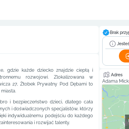
Brak przy
Jesteś
, gdzie każde dziecko znajdzie ciepłą i
Adres
stronnemu rozwojowi. Zlokalizowana w
Adama Micki
ewicza 27, Żłobek Prywatny Pod Dębami to
 miasta.
ro i bezpieczeństwo dzieci, dlatego cała
nych i doświadczonych specjalistów, którzy
zięki indywidualnemu podejściu do każdego
interesowania i rozwijać talenty.