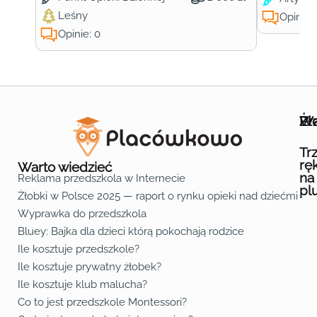
Leśny
Opinie:
Opinie: 0
Wa
Żł
Pr
Ofe
O n
Kon
Reg
Pol
Pli
Zas
Map
Żło
Żło
Żło
Żło
Żło
Żło
Żło
Żło
Żło
Żło
Żło
Żło
Żło
Żło
Żło
Żło
Żł
Żło
Żło
Żło
Żło
Żło
Żło
Żło
Żło
Prz
Prz
Prz
Prz
Prz
Prz
Prz
Prz
Prz
Prz
Prz
Prz
Prz
Prz
Prz
Prz
Prz
Prz
Prz
Prz
Prz
Prz
Prz
Prz
Prz
Tr
rę
Warto wiedzieć
na
Reklama przedszkola w Internecie
pl
Żłobki w Polsce 2025 — raport o rynku opieki nad dziećmi do 
Fa
Lin
Yo
Wyprawka do przedszkola
Bluey: Bajka dla dzieci którą pokochają rodzice
Ile kosztuje przedszkole?
Ile kosztuje prywatny żłobek?
Ile kosztuje klub malucha?
Co to jest przedszkole Montessori?