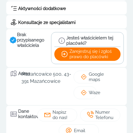
Aktywności dodatkowe
Konsultacje ze specjalistami
Brak
Jesteś właścicielem tej
przypisanego
placówki?
właściciela
Zarejestruj się i zgłoś
prawo do placówki
Adres
Mazańcowice 500, 43-
Google
maps
391 Mazańcowice
Waze
Dane
Napisz
Numer
kontaktowe
do nas!
Telefonu
Email