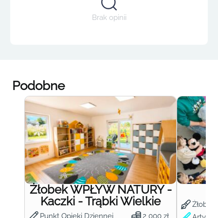
Brak opinii
Podobne
Żłobek WPŁYW NATURY -
Ż
Kaczki - Trąbki Wielkie
Żłobek
Punkt Opieki Dziennej
2 000 zł
Artysty