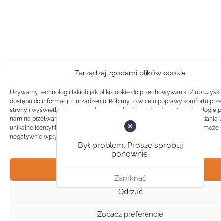
Zarządzaj zgodami plików cookie
Używamy technologii takich jak pliki cookie do przechowywania i/lub uzysk
dostępu do informacji o urządzeniu. Robimy to w celu poprawy komfortu prz
strony i wyświetlania spersonalizowanych reklam. Zgoda na te technologie 
nam na przetwarzanie danych takich jak zachowanie podczas przeglądania 
unikalne identyfikatory na tej stronie. Brak zgody lub wycofanie zgody, może
negatywnie wpłynąć na pewne cechy i funkcje.
Był problem. Proszę spróbuj
ponownie.
Akceptuj
Zamknąć
Odrzuć
Zobacz preferencje