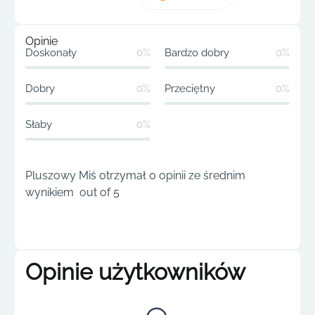
Opinie
Doskonały
0%
Bardzo dobry
0%
Dobry
0%
Przeciętny
0%
Słaby
0%
Pluszowy Miś otrzymał 0 opinii ze średnim
wynikiem out of 5
Opinie użytkowników