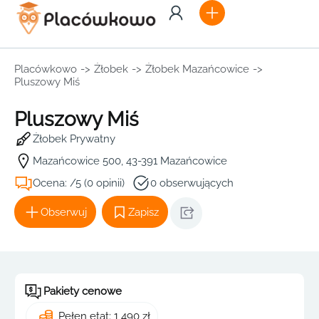
Placówkowo
->
Żłobek
->
Żłobek Mazańcowice
->
Pluszowy Miś
Pluszowy Miś
Żłobek Prywatny
Mazańcowice 500, 43-391 Mazańcowice
Ocena: /5 (0 opinii)
0 obserwujących
Obserwuj
Zapisz
Pakiety cenowe
Pełen etat: 1 490 zł