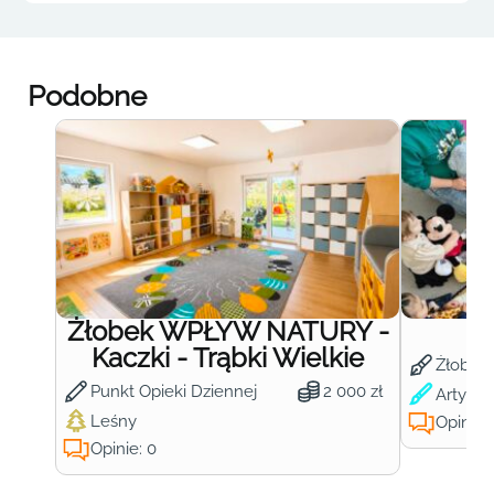
Podobne
Żłobek WPŁYW NATURY -
Ż
Kaczki - Trąbki Wielkie
Żłobek
Punkt Opieki Dziennej
2 000 zł
Artysty
Leśny
Opinie:
Opinie: 0