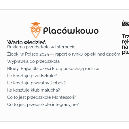
Wa
Żł
Pr
Ofe
O n
Kon
Reg
Pol
Pli
Zas
Map
Żło
Żło
Żło
Żło
Żło
Żło
Żło
Żło
Żło
Żło
Żło
Żło
Żło
Żło
Żło
Żło
Żł
Żło
Żło
Żło
Żło
Żło
Żło
Żło
Żło
Prz
Prz
Prz
Prz
Prz
Prz
Prz
Prz
Prz
Prz
Prz
Prz
Prz
Prz
Prz
Prz
Prz
Prz
Prz
Prz
Prz
Prz
Prz
Prz
Prz
Tr
rę
Warto wiedzieć
na
Reklama przedszkola w Internecie
pl
Żłobki w Polsce 2025 — raport o rynku opieki nad dziećmi do 
Fa
Lin
Yo
Wyprawka do przedszkola
Bluey: Bajka dla dzieci którą pokochają rodzice
Ile kosztuje przedszkole?
Ile kosztuje prywatny żłobek?
Ile kosztuje klub malucha?
Co to jest przedszkole Montessori?
Co to jest przedszkole integracyjne?