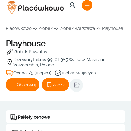
Placówkowo
->
Żłobek
->
Żłobek Warszawa
->
Playhouse
Playhouse
Żłobek Prywatny
Drzeworytników 99, 01-385 Warsaw, Masovian
Voivodeship, Poland
Ocena: /5 (0 opinii)
0 obserwujących
Obserwuj
Zapisz
Pakiety cenowe