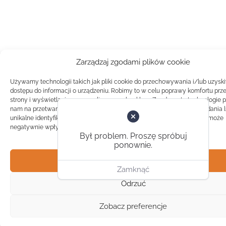
Zarządzaj zgodami plików cookie
Używamy technologii takich jak pliki cookie do przechowywania i/lub uzysk
dostępu do informacji o urządzeniu. Robimy to w celu poprawy komfortu prz
strony i wyświetlania spersonalizowanych reklam. Zgoda na te technologie 
nam na przetwarzanie danych takich jak zachowanie podczas przeglądania 
unikalne identyfikatory na tej stronie. Brak zgody lub wycofanie zgody, może
negatywnie wpłynąć na pewne cechy i funkcje.
Był problem. Proszę spróbuj
ponownie.
Akceptuj
Zamknąć
Odrzuć
Zobacz preferencje