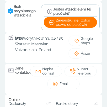
Brak
Jesteś właścicielem tej
przypisanego
placówki?
właściciela
Zarejestruj się i zgłoś
prawo do placówki
Adres
Drzeworytników 99, 01-385
Google
maps
Warsaw, Masovian
Voivodeship, Poland
Waze
Dane
Napisz
Numer
kontaktowe
do nas!
Telefonu
Email
Opinie
Doskonały
0%
Bardzo dobry
0%