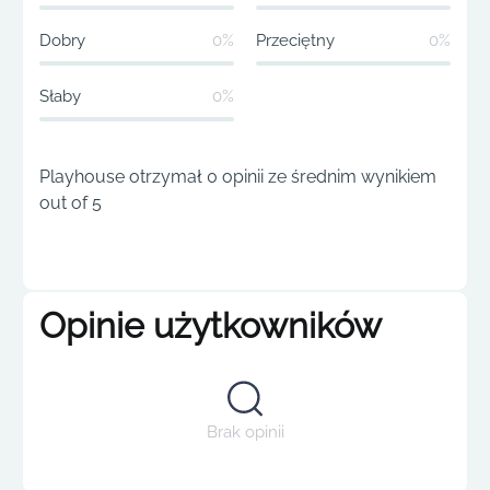
Dobry
0%
Przeciętny
0%
Słaby
0%
Playhouse otrzymał 0 opinii ze średnim wynikiem
out of 5
Opinie użytkowników
Brak opinii