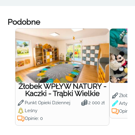
Podobne
Żłobek WPŁYW NATURY -
Ż
Kaczki - Trąbki Wielkie
Żłobek
Punkt Opieki Dziennej
2 000 zł
Artysty
Leśny
Opinie:
Opinie: 0