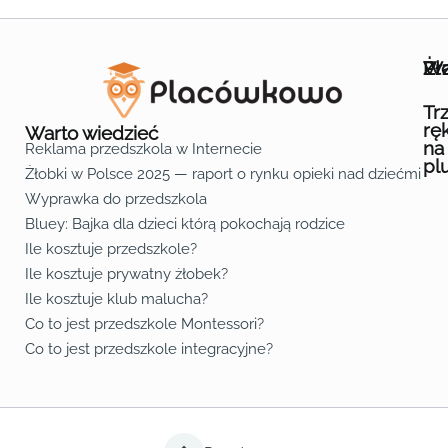
Wa
Żł
Pr
Ofe
O n
Kon
Reg
Pol
Pli
Zas
Map
Żło
Żło
Żło
Żło
Żło
Żło
Żło
Żło
Żło
Żło
Żło
Żło
Żło
Żło
Żło
Żło
Żł
Żło
Żło
Żło
Żło
Żło
Żło
Żło
Żło
Prz
Prz
Prz
Prz
Prz
Prz
Prz
Prz
Prz
Prz
Prz
Prz
Prz
Prz
Prz
Prz
Prz
Prz
Prz
Prz
Prz
Prz
Prz
Prz
Prz
Tr
rę
Warto wiedzieć
na
Reklama przedszkola w Internecie
pl
Żłobki w Polsce 2025 — raport o rynku opieki nad dziećmi do 
Fa
Lin
Yo
Wyprawka do przedszkola
Bluey: Bajka dla dzieci którą pokochają rodzice
Ile kosztuje przedszkole?
Ile kosztuje prywatny żłobek?
Ile kosztuje klub malucha?
Co to jest przedszkole Montessori?
Co to jest przedszkole integracyjne?