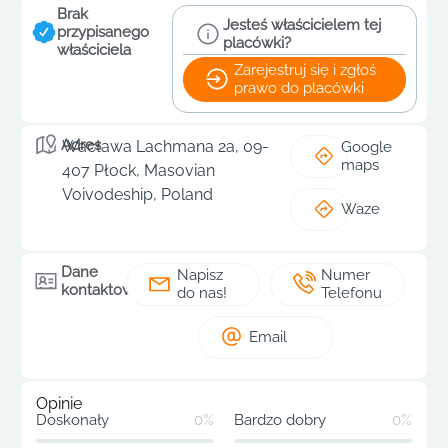
Brak
Jesteś właścicielem tej
przypisanego
placówki?
właściciela
Zarejestruj się i zgłoś
prawo do placówki
Adres
Wacława Lachmana 2a, 09-
Google
maps
407 Płock, Masovian
Voivodeship, Poland
Waze
Dane
Napisz
Numer
kontaktowe
do nas!
Telefonu
Email
Opinie
Doskonały
0%
Bardzo dobry
0%