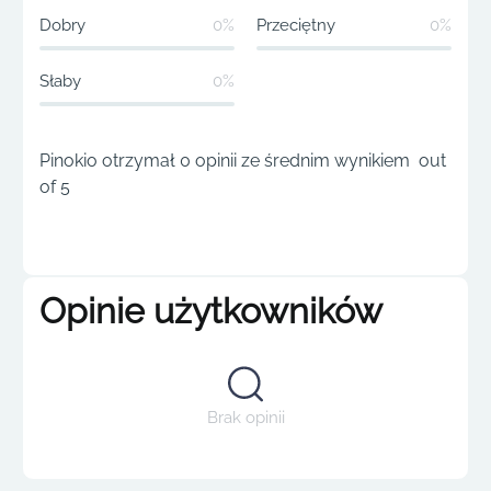
Dobry
0%
Przeciętny
0%
Słaby
0%
Pinokio otrzymał 0 opinii ze średnim wynikiem out
of 5
Opinie użytkowników
Brak opinii