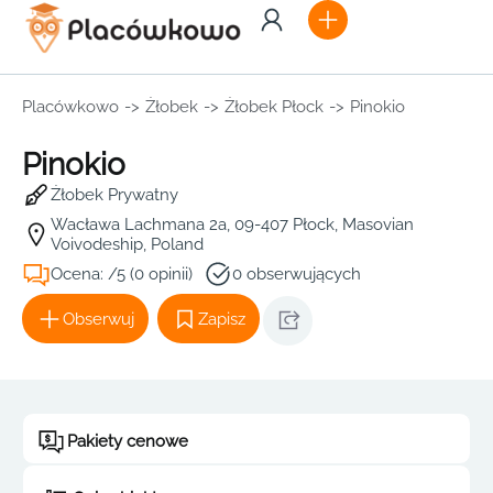
Placówkowo
->
Żłobek
->
Żłobek Płock
->
Pinokio
Pinokio
Żłobek Prywatny
Wacława Lachmana 2a, 09-407 Płock, Masovian
Voivodeship, Poland
Ocena: /5 (0 opinii)
0 obserwujących
Obserwuj
Zapisz
Pakiety cenowe