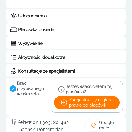
Udogodnienia
Placówka posiada
Wyżywienie
Aktywności dodatkowe
Konsultacje ze specjalistami
Brak
Jesteś właścicielem tej
przypisanego
placówki?
właściciela
Zarejestruj się i zgłoś
prawo do placówki
Adres
Dywizjonu 303, 80-462
Google
maps
Gdańsk, Pomeranian