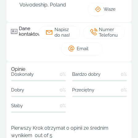
Voivodeship, Poland
Waze
Dane
Napisz
Numer
kontaktowe
do nas!
Telefonu
Email
Opinie
Doskonały
0%
Bardzo dobry
0%
Dobry
0%
Przeciętny
0%
Słaby
0%
Pierwszy Krok otrzymał 0 opinii ze średnim
wynikiem out of 5