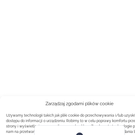
Zarządzaj zgodami plików cookie
Używamy technologii takich jak pliki cookie do przechowywania i/lub uzysk
dostępu do informacji o urządzeniu. Robimy to w celu poprawy komfortu prz
strony i wyświetlania spersonalizowanych reklam. Zgoda na te technologie 
nam na przetwarzanie danych takich jak zachowanie podczas przeglądania 