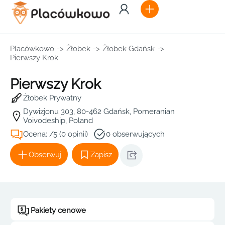
Placówkowo
->
Żłobek
->
Żłobek Gdańsk
->
Pierwszy Krok
Pierwszy Krok
Żłobek Prywatny
Dywizjonu 303, 80-462 Gdańsk, Pomeranian
Voivodeship, Poland
Ocena: /5 (0 opinii)
0 obserwujących
Obserwuj
Zapisz
Pakiety cenowe