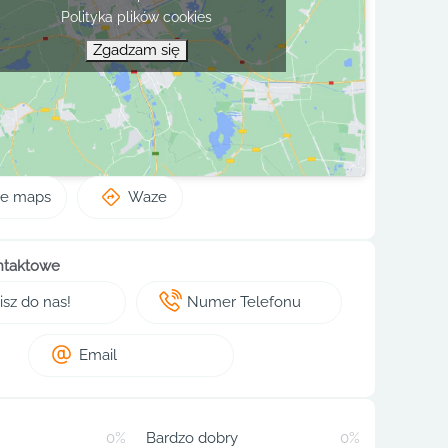
Polityka plików cookies
Zgadzam się
le maps
Waze
ntaktowe
sz do nas!
Numer Telefonu
Email
0%
Bardzo dobry
0%