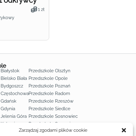
1 odkrywcy
1 zł
zykowy
ole
 Białystok
Przedszkole Olsztyn
Bielsko Biała
Przedszkole Opole
 Bydgoszcz
Przedszkole Poznań
e Częstochowa
Przedszkole Radom
 Gdańsk
Przedszkole Rzeszów
 Gdynia
Przedszkole Siedlce
 Jelenia Góra
Przedszkole Sosnowiec
 Katowice
Przedszkole Szczecin
Zarządzaj zgodami plików cookie
 Kielce
Przedszkole Toruń