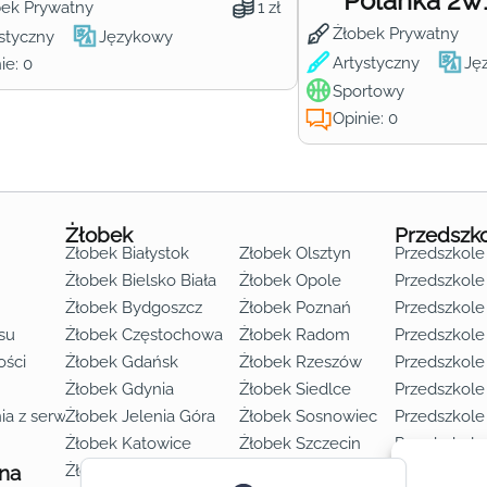
Polanka 2w
bek Prywatny
1 zł
Żłobek Prywatny
styczny
Językowy
Artystyczny
Ję
ie: 0
Sportowy
Opinie: 0
Żłobek
Przedszk
Żłobek Białystok
Żłobek Olsztyn
Przedszkole
Żłobek Bielsko Biała
Żłobek Opole
Przedszkole 
Żłobek Bydgoszcz
Żłobek Poznań
Przedszkole
su
Żłobek Częstochowa
Żłobek Radom
Przedszkol
o lat 3
ości
Żłobek Gdańsk
Żłobek Rzeszów
Przedszkole
Żłobek Gdynia
Żłobek Siedlce
Przedszkole
ia z serwisu
Żłobek Jelenia Góra
Żłobek Sosnowiec
Przedszkole
Żłobek Katowice
Żłobek Szczecin
Przedszkole
 na
Żłobek Kielce
Żłobek Toruń
Przedszkole