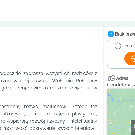
Brak przy
Jesteś
erdecznie zaprasza wszystkich rodziców z
Adres
strzeni w miejscowości Wołomin. Położony
Geodetów 7a
, gdzie Twoje dziecko może rozwijać się w
chstronny rozwój maluchów. Dlatego też
tkowych, takich jak zajęcia plastyczne,
 wspierają rozwój fizyczny i intelektualny
ło możliwość odkrywania swoich talentów i