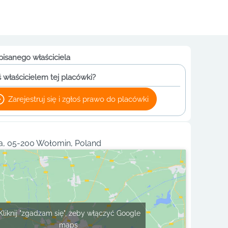
pisanego właściciela
 właścicielem tej placówki?
Zarejestruj się i zgłoś prawo do placówki
, 05-200 Wołomin, Poland
Kliknij "zgadzam się", żeby włączyć Google
maps