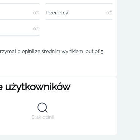
0%
Przeciętny
0%
0%
rzymał 0 opinii ze średnim wynikiem out of 5
e użytkowników
Brak opinii