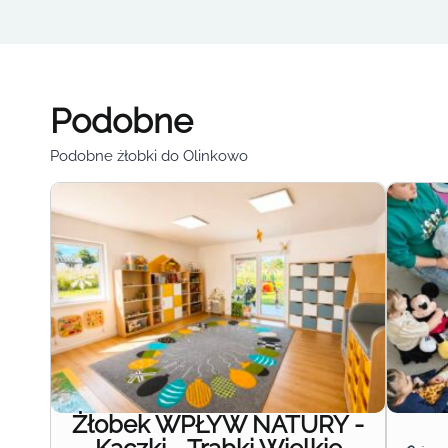
Podobne
Podobne żłobki do Olinkowo
Żłobek WPŁYW NATURY -