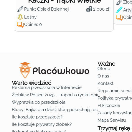
Kaczki - Trąbki Wielkie
Żło
Punkt Opieki Dziennej
2 000 zł
Arty
Leśny
Opin
Opinie: 0
Ważne
Oferta
O nas
Warto wiedzieć
Kontakt
Reklama przedszkola w Internecie
Regulamin serwi
Żłobki w Polsce 2025 — raport o rynku opieki nad dziećmi d
Polityka prywatn
Wyprawka do przedszkola
Pliki cookie
Bluey: Bajka dla dzieci którą pokochają rodzice
Zasady korzystan
Ile kosztuje przedszkole?
Mapa Serwisu
Ile kosztuje prywatny żłobek?
Trzymaj rękę
Ile kosztuje klub malucha?