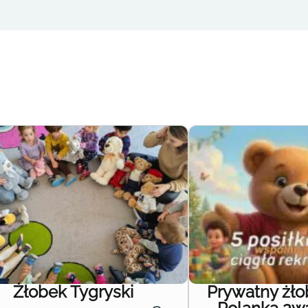
Żłobek Tygryski
Prywatny żł