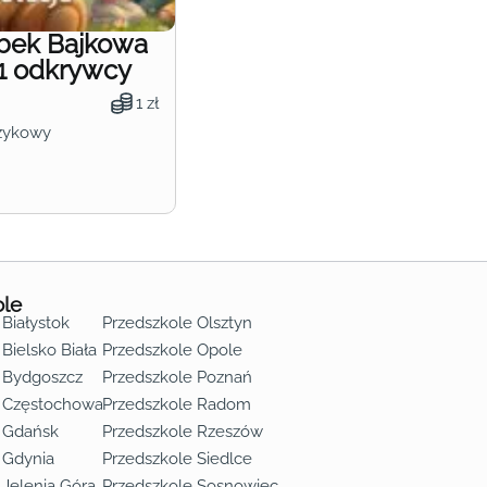
obek Bajkowa
1 odkrywcy
1 zł
zykowy
ole
 Białystok
Przedszkole Olsztyn
Bielsko Biała
Przedszkole Opole
 Bydgoszcz
Przedszkole Poznań
e Częstochowa
Przedszkole Radom
 Gdańsk
Przedszkole Rzeszów
 Gdynia
Przedszkole Siedlce
 Jelenia Góra
Przedszkole Sosnowiec