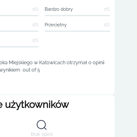
0%
Bardzo dobry
0%
0%
Przeciętny
0%
0%
bka Miejskiego w Katowicach otrzymał 0 opinii
wynikiem out of 5
e użytkowników
Brak opinii