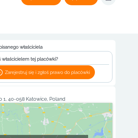
pisanego właściciela
 właścicielem tej placówki?
Zarejestruj się i zgłoś prawo do placówki
o 1, 40-058 Katowice, Poland