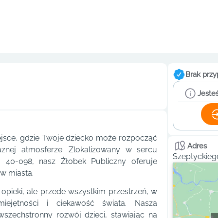
Brak przy
Jesteś
ejsce, gdzie Twoje dziecko może rozpocząć
Adres
aznej atmosferze. Zlokalizowany w sercu
Szeptyckieg
, 40-098, nasz Żłobek Publiczny oferuje
w miasta.
opieki, ale przede wszystkim przestrzeń, w
ejętności i ciekawość świata. Nasza
szechstronny rozwój dzieci, stawiając na