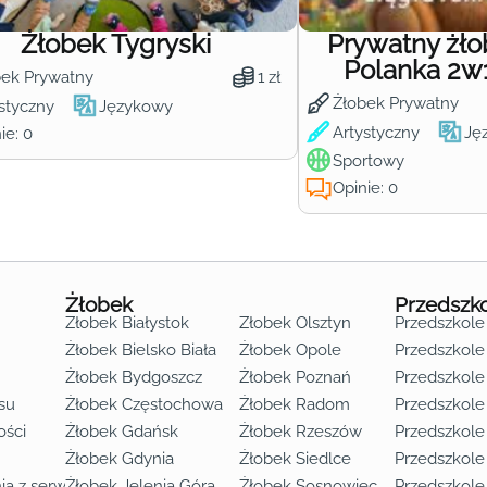
Żłobek Tygryski
Prywatny żł
Polanka 2w
bek Prywatny
1 zł
Żłobek Prywatny
styczny
Językowy
Artystyczny
Ję
ie: 0
Sportowy
Opinie: 0
Żłobek
Przedszk
Żłobek Białystok
Żłobek Olsztyn
Przedszkole
Żłobek Bielsko Biała
Żłobek Opole
Przedszkole 
Żłobek Bydgoszcz
Żłobek Poznań
Przedszkole
su
Żłobek Częstochowa
Żłobek Radom
Przedszkol
o lat 3
ości
Żłobek Gdańsk
Żłobek Rzeszów
Przedszkole
Żłobek Gdynia
Żłobek Siedlce
Przedszkole
ia z serwisu
Żłobek Jelenia Góra
Żłobek Sosnowiec
Przedszkole