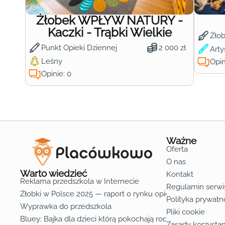
Żłobek WPŁYW NATURY -
Kaczki - Trąbki Wielkie
Żło
Punkt Opieki Dziennej
2 000 zł
Arty
Leśny
Opin
Opinie: 0
Ważne
Oferta
O nas
Warto wiedzieć
Kontakt
Reklama przedszkola w Internecie
Regulamin serwi
Żłobki w Polsce 2025 — raport o rynku opieki nad dziećmi d
Polityka prywatn
Wyprawka do przedszkola
Pliki cookie
Bluey: Bajka dla dzieci którą pokochają rodzice
Zasady korzystan