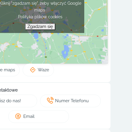
Kliknij "zgadzam się", żeby włączyć Google
maps
Polityka plików cookies
Zgadzam się
le maps
Waze
ntaktowe
sz do nas!
Numer Telefonu
Email