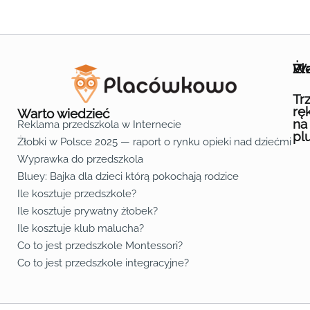
Wa
Żł
Pr
Ofe
O n
Kon
Reg
Pol
Pli
Zas
Map
Żło
Żło
Żło
Żło
Żło
Żło
Żło
Żło
Żło
Żło
Żło
Żło
Żło
Żło
Żło
Żło
Żł
Żło
Żło
Żło
Żło
Żło
Żło
Żło
Żło
Prz
Prz
Prz
Prz
Prz
Prz
Prz
Prz
Prz
Prz
Prz
Prz
Prz
Prz
Prz
Prz
Prz
Prz
Prz
Prz
Prz
Prz
Prz
Prz
Prz
Tr
rę
Warto wiedzieć
na
Reklama przedszkola w Internecie
pl
Żłobki w Polsce 2025 — raport o rynku opieki nad dziećmi do 
Fa
Lin
Yo
Wyprawka do przedszkola
Bluey: Bajka dla dzieci którą pokochają rodzice
Ile kosztuje przedszkole?
Ile kosztuje prywatny żłobek?
Ile kosztuje klub malucha?
Co to jest przedszkole Montessori?
Co to jest przedszkole integracyjne?