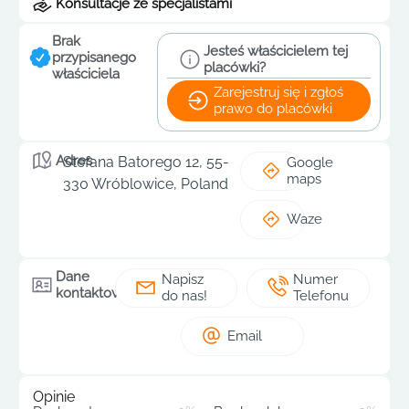
Konsultacje ze specjalistami
Brak
Jesteś właścicielem tej
przypisanego
placówki?
właściciela
Zarejestruj się i zgłoś
prawo do placówki
Adres
Stefana Batorego 12, 55-
Google
maps
330 Wróblowice, Poland
Waze
Dane
Napisz
Numer
kontaktowe
do nas!
Telefonu
Email
Opinie