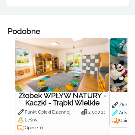
Podobne
Żłobek WPŁYW NATURY -
Ż
Kaczki - Trąbki Wielkie
Żłobek
Punkt Opieki Dziennej
2 000 zł
Artysty
Leśny
Opinie:
Opinie: 0