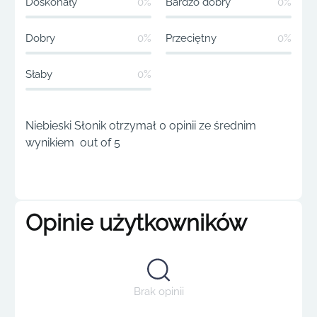
Doskonały
0%
Bardzo dobry
0%
Dobry
0%
Przeciętny
0%
Słaby
0%
Niebieski Słonik otrzymał 0 opinii ze średnim
wynikiem out of 5
Opinie użytkowników
Brak opinii