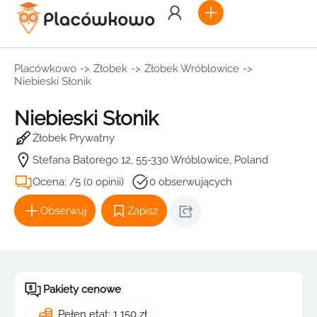
Placówkowo
->
Żłobek
->
Żłobek Wróblowice
->
Niebieski Słonik
Niebieski Słonik
Żłobek Prywatny
Stefana Batorego 12, 55-330 Wróblowice, Poland
Ocena: /5 (0 opinii)
0 obserwujących
Obserwuj
Zapisz
Pakiety cenowe
Pełen etat: 1 150 zł