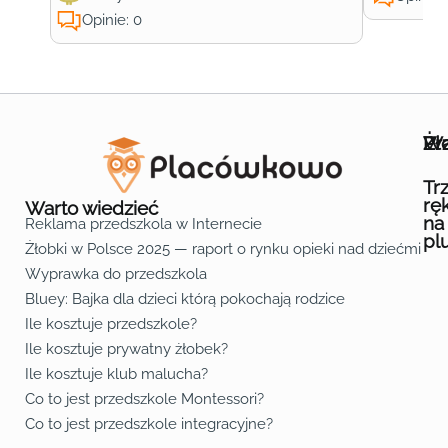
Opinie: 0
Wa
Żł
Pr
Ofe
O n
Kon
Reg
Pol
Pli
Zas
Map
Żło
Żło
Żło
Żło
Żło
Żło
Żło
Żło
Żło
Żło
Żło
Żło
Żło
Żło
Żło
Żło
Żł
Żło
Żło
Żło
Żło
Żło
Żło
Żło
Żło
Prz
Prz
Prz
Prz
Prz
Prz
Prz
Prz
Prz
Prz
Prz
Prz
Prz
Prz
Prz
Prz
Prz
Prz
Prz
Prz
Prz
Prz
Prz
Prz
Prz
Tr
rę
Warto wiedzieć
na
Reklama przedszkola w Internecie
pl
Żłobki w Polsce 2025 — raport o rynku opieki nad dziećmi do 
Fa
Lin
Yo
Wyprawka do przedszkola
Bluey: Bajka dla dzieci którą pokochają rodzice
Ile kosztuje przedszkole?
Ile kosztuje prywatny żłobek?
Ile kosztuje klub malucha?
Co to jest przedszkole Montessori?
Co to jest przedszkole integracyjne?