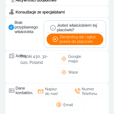
Aktywności dodatkowe
Konsultacje ze specjalistami
Brak
Jesteś właścicielem tej
przypisanego
placówki?
właściciela
Zarejestruj się i zgłoś
prawo do placówki
Adres
Trąbki 430, 32-
Google
maps
020, Poland
Waze
Dane
Napisz
Numer
kontaktowe
do nas!
Telefonu
Email