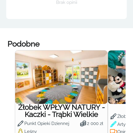
Brak opinii
Podobne
Żłobek WPŁYW NATURY -
Ż
Kaczki - Trąbki Wielkie
Żłobek
Punkt Opieki Dziennej
2 000 zł
Artysty
Leśny
Opinie: