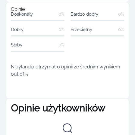
Opinie
Doskonały
0%
Bardzo dobry
0%
Dobry
0%
Przeciętny
0%
Słaby
0%
Nibylandia otrzymał 0 opinii ze średnim wynikiem
out of 5
Opinie użytkowników