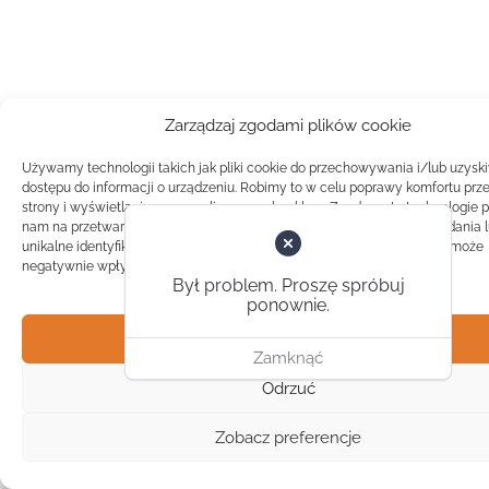
Zarządzaj zgodami plików cookie
Używamy technologii takich jak pliki cookie do przechowywania i/lub uzysk
dostępu do informacji o urządzeniu. Robimy to w celu poprawy komfortu prz
strony i wyświetlania spersonalizowanych reklam. Zgoda na te technologie 
nam na przetwarzanie danych takich jak zachowanie podczas przeglądania 
unikalne identyfikatory na tej stronie. Brak zgody lub wycofanie zgody, może
negatywnie wpłynąć na pewne cechy i funkcje.
Był problem. Proszę spróbuj
ponownie.
Akceptuj
Zamknąć
Odrzuć
Zobacz preferencje