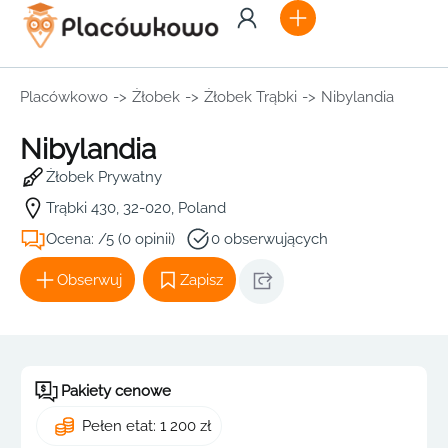
Placówkowo
->
Żłobek
->
Żłobek Trąbki
->
Nibylandia
Nibylandia
Żłobek Prywatny
Trąbki 430, 32-020, Poland
Ocena: /5 (0 opinii)
0 obserwujących
Obserwuj
Zapisz
Pakiety cenowe
Pełen etat: 1 200 zł