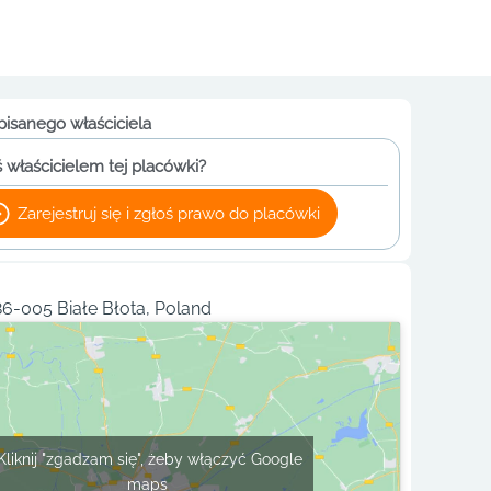
pisanego właściciela
 właścicielem tej placówki?
Zarejestruj się i zgłoś prawo do placówki
6-005 Białe Błota, Poland
Kliknij "zgadzam się", żeby włączyć Google
maps