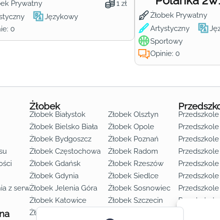
Polanka 2w
bek Prywatny
1 zł
Żłobek Prywatny
styczny
Językowy
Artystyczny
Ję
ie: 0
Sportowy
Opinie: 0
Żłobek
Przedszk
Żłobek Białystok
Żłobek Olsztyn
Przedszkole
Żłobek Bielsko Biała
Żłobek Opole
Przedszkole 
Żłobek Bydgoszcz
Żłobek Poznań
Przedszkole
su
Żłobek Częstochowa
Żłobek Radom
Przedszkol
o lat 3
ości
Żłobek Gdańsk
Żłobek Rzeszów
Przedszkole
Żłobek Gdynia
Żłobek Siedlce
Przedszkole
ia z serwisu
Żłobek Jelenia Góra
Żłobek Sosnowiec
Przedszkole
Żłobek Katowice
Żłobek Szczecin
Przedszkole
 na
Żłobek Kielce
Żłobek Toruń
Przedszkole