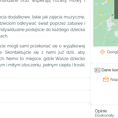
i manualne oraz wspierają rozwój mowy i
ia dodatkowe, takie jak zajęcia muzyczne,
 dzieciom odkrywać świat poprzez zabawę i
indywidualne podejście do każdego dziecka
ach.
cie mogli sami przekonać się o wyjątkowej
Goog
a. Skontaktujcie się z nami już dziś, aby
sach. Nemo to miejsce, gdzie Wasze dziecko
m i miłym otoczeniu, pełnym ciepła i troski.
Dane ko
Napi
Opinie
Doskonały