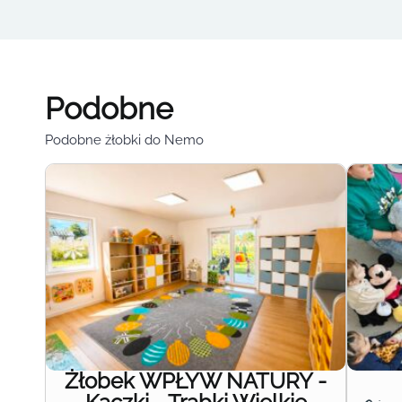
Podobne
Podobne żłobki do Nemo
Żłobek WPŁYW NATURY -