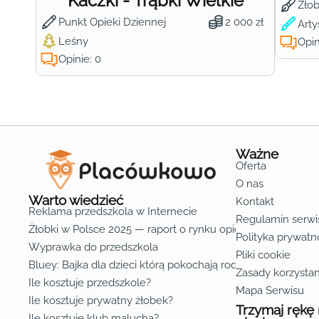
Kaczki - Trąbki Wielkie
Żło
Punkt Opieki Dziennej
2 000 zł
Arty
Leśny
Opin
Opinie: 0
Ważne
Oferta
O nas
Warto wiedzieć
Kontakt
Reklama przedszkola w Internecie
Regulamin serwi
Żłobki w Polsce 2025 — raport o rynku opieki nad dziećmi d
Polityka prywatn
Wyprawka do przedszkola
Pliki cookie
Bluey: Bajka dla dzieci którą pokochają rodzice
Zasady korzystan
Ile kosztuje przedszkole?
Mapa Serwisu
Ile kosztuje prywatny żłobek?
Trzymaj rękę
Ile kosztuje klub malucha?