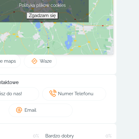
Polityka plików cookies
Zgadzam się
le maps
Waze
ntaktowe
sz do nas!
Numer Telefonu
Email
0%
Bardzo dobry
0%