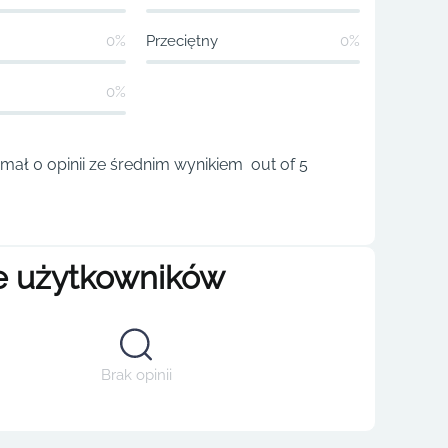
0%
Przeciętny
0%
0%
ał 0 opinii ze średnim wynikiem out of 5
e użytkowników
Brak opinii