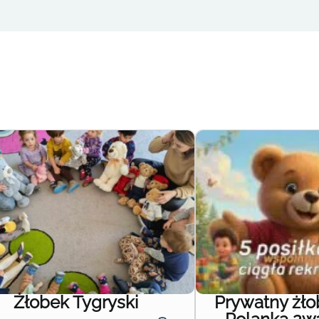
Żłobek Tygryski
Prywatny żł