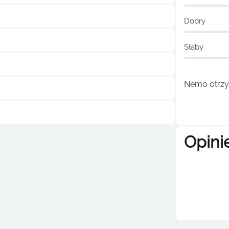
Dobry
Słaby
Nemo otrzym
Opini