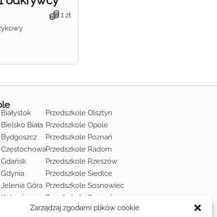
1 odkrywcy
1 zł
zykowy
ole
 Białystok
Przedszkole Olsztyn
Bielsko Biała
Przedszkole Opole
 Bydgoszcz
Przedszkole Poznań
e Częstochowa
Przedszkole Radom
 Gdańsk
Przedszkole Rzeszów
 Gdynia
Przedszkole Siedlce
 Jelenia Góra
Przedszkole Sosnowiec
 Katowice
Przedszkole Szczecin
Zarządzaj zgodami plików cookie
 Kielce
Przedszkole Toruń