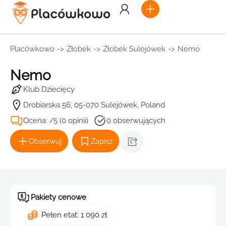
Placówkowo
->
Żłobek
->
Żłobek Sulejówek
->
Nemo
Nemo
Klub Dziecięcy
Drobiarska 56, 05-070 Sulejówek, Poland
Ocena: /5 (0 opinii)
0 obserwujących
Obserwuj
Zapisz
Pakiety cenowe
Pełen etat: 1 090 zł