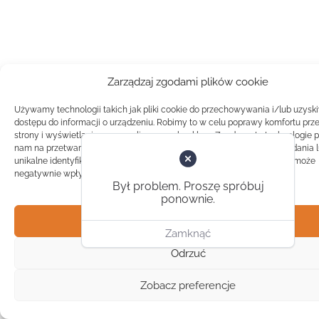
Zarządzaj zgodami plików cookie
Używamy technologii takich jak pliki cookie do przechowywania i/lub uzysk
dostępu do informacji o urządzeniu. Robimy to w celu poprawy komfortu prz
strony i wyświetlania spersonalizowanych reklam. Zgoda na te technologie 
nam na przetwarzanie danych takich jak zachowanie podczas przeglądania 
unikalne identyfikatory na tej stronie. Brak zgody lub wycofanie zgody, może
negatywnie wpłynąć na pewne cechy i funkcje.
Był problem. Proszę spróbuj
ponownie.
Akceptuj
Zamknąć
Odrzuć
Zobacz preferencje