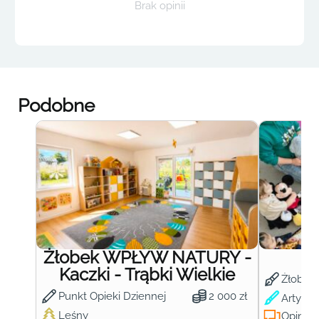
Brak opinii
Podobne
Żłobek WPŁYW NATURY -
Ż
Kaczki - Trąbki Wielkie
Żłobek
Punkt Opieki Dziennej
2 000 zł
Artysty
Leśny
Opinie: