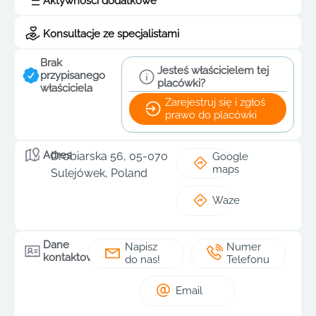
Aktywności dodatkowe
Konsultacje ze specjalistami
Brak
Jesteś właścicielem tej
przypisanego
placówki?
właściciela
Zarejestruj się i zgłoś
prawo do placówki
Adres
Drobiarska 56, 05-070
Google
maps
Sulejówek, Poland
Waze
Dane
Napisz
Numer
kontaktowe
do nas!
Telefonu
Email