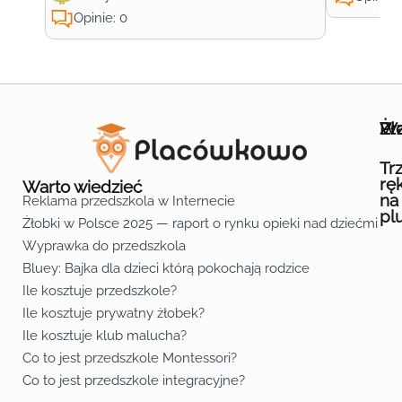
Opinie: 0
Wa
Żł
Pr
Ofe
O n
Kon
Reg
Pol
Pli
Zas
Map
Żło
Żło
Żło
Żło
Żło
Żło
Żło
Żło
Żło
Żło
Żło
Żło
Żło
Żło
Żło
Żło
Żł
Żło
Żło
Żło
Żło
Żło
Żło
Żło
Żło
Prz
Prz
Prz
Prz
Prz
Prz
Prz
Prz
Prz
Prz
Prz
Prz
Prz
Prz
Prz
Prz
Prz
Prz
Prz
Prz
Prz
Prz
Prz
Prz
Prz
Tr
rę
Warto wiedzieć
na
Reklama przedszkola w Internecie
pl
Żłobki w Polsce 2025 — raport o rynku opieki nad dziećmi do 
Fa
Lin
Yo
Wyprawka do przedszkola
Bluey: Bajka dla dzieci którą pokochają rodzice
Ile kosztuje przedszkole?
Ile kosztuje prywatny żłobek?
Ile kosztuje klub malucha?
Co to jest przedszkole Montessori?
Co to jest przedszkole integracyjne?