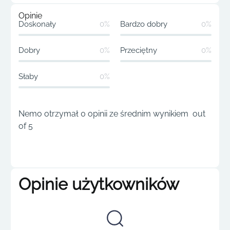
Opinie
Doskonały
0%
Bardzo dobry
0%
Dobry
0%
Przeciętny
0%
Słaby
0%
Nemo otrzymał 0 opinii ze średnim wynikiem out
of 5
Opinie użytkowników