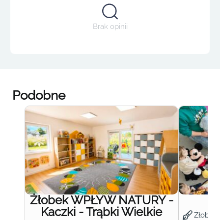
Brak opinii
Podobne
Żłobek WPŁYW NATURY -
Ż
Kaczki - Trąbki Wielkie
Żłobek