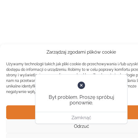
Zarządzaj zgodami plików cookie
Używamy technologii takich jak pliki cookie do przechowywania i/lub uzysk
dostępu do informacji o urządzeniu. Robimy to w celu poprawy komfortu prz
strony i wyświetlania spersonalizowanych reklam. Zgoda na te technologie 
nam na przetwarzanie danych takich jak zachowanie podczas przeglądania 
unikalne identyfikatory na tej stronie. Brak zgody lub wycofanie zgody, może
negatywnie wpłynąć na pewne cechy i funkcje.
Był problem. Proszę spróbuj
ponownie.
Akceptuj
Zamknąć
Odrzuć