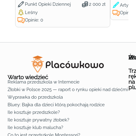
Punkt Opieki Dziennej
2 000 zł
Artysty
Leśny
Opinie:
Opinie: 0
Wa
Żł
Pr
Ofe
O n
Kon
Reg
Pol
Pli
Zas
Map
Żło
Żło
Żło
Żło
Żło
Żło
Żło
Żło
Żło
Żło
Żło
Żło
Żło
Żło
Żło
Żło
Żł
Żło
Żło
Żło
Żło
Żło
Żło
Żło
Żło
Prz
Prz
Prz
Prz
Prz
Prz
Prz
Prz
Prz
Prz
Prz
Prz
Prz
Prz
Prz
Prz
Prz
Prz
Prz
Prz
Prz
Prz
Prz
Prz
Prz
Tr
rę
Warto wiedzieć
na
Reklama przedszkola w Internecie
pl
Żłobki w Polsce 2025 — raport o rynku opieki nad dziećmi do 
Fa
Lin
Yo
Wyprawka do przedszkola
Bluey: Bajka dla dzieci którą pokochają rodzice
Ile kosztuje przedszkole?
Ile kosztuje prywatny żłobek?
Ile kosztuje klub malucha?
Co to jest przedszkole Montessori?