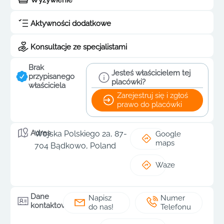
Aktywności dodatkowe
Konsultacje ze specjalistami
Brak
Jesteś właścicielem tej
przypisanego
placówki?
właściciela
Zarejestruj się i zgłoś
prawo do placówki
Adres
Wojska Polskiego 2a, 87-
Google
maps
704 Bądkowo, Poland
Waze
Dane
Napisz
Numer
kontaktowe
do nas!
Telefonu