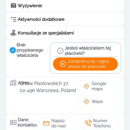
Wyżywienie
Aktywności dodatkowe
Konsultacje ze specjalistami
Brak
Jesteś właścicielem tej
przypisanego
placówki?
właściciela
Zarejestruj się i zgłoś
prawo do placówki
Adres
Orłów Piastowskich 37,
Google
maps
02-496 Warszawa, Poland
Waze
Dane
Napisz
Numer
kontaktowe
do nas!
Telefonu