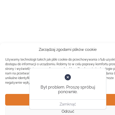
Zarządzaj zgodami plików cookie
Używamy technologii takich jak pliki cookie do przechowywania i/lub uzysk
dostępu do informacji o urządzeniu. Robimy to w celu poprawy komfortu prz
strony i wyświetlania spersonalizowanych reklam. Zgoda na te technologie 
nam na przetwarzanie danych takich jak zachowanie podczas przeglądania 
unikalne identyfikatory na tej stronie. Brak zgody lub wycofanie zgody, może
negatywnie wpłynąć na pewne cechy i funkcje.
Był problem. Proszę spróbuj
ponownie.
Akceptuj
Zamknąć
Odrzuć