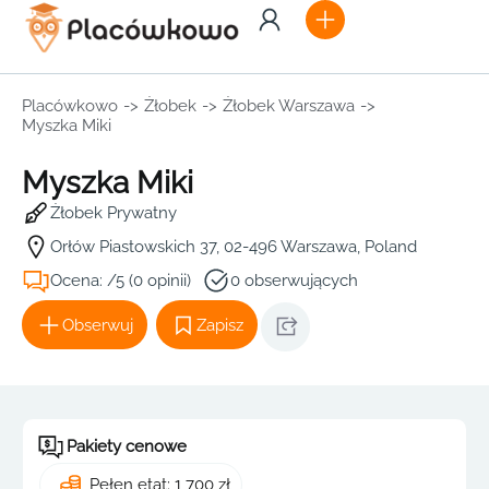
Placówkowo
->
Żłobek
->
Żłobek Warszawa
->
Myszka Miki
Myszka Miki
Żłobek Prywatny
Orłów Piastowskich 37, 02-496 Warszawa, Poland
Ocena: /5 (0 opinii)
0 obserwujących
Obserwuj
Zapisz
Pakiety cenowe
Pełen etat: 1 700 zł