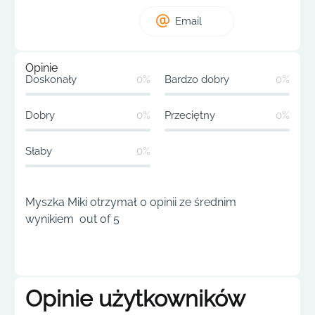
Email
Opinie
Doskonały
0%
Bardzo dobry
0%
Dobry
0%
Przeciętny
0%
Słaby
0%
Myszka Miki otrzymał 0 opinii ze średnim
wynikiem out of 5
Opinie użytkowników