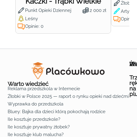
Kaczki - Trąbki Wielkie
Żłobek
Punkt Opieki Dziennej
2 000 zł
Artysty
Leśny
Opinie:
Opinie: 0
Wa
Żł
Pr
Ofe
O n
Kon
Reg
Pol
Pli
Zas
Map
Żło
Żło
Żło
Żło
Żło
Żło
Żło
Żło
Żło
Żło
Żło
Żło
Żło
Żło
Żło
Żło
Żł
Żło
Żło
Żło
Żło
Żło
Żło
Żło
Żło
Prz
Prz
Prz
Prz
Prz
Prz
Prz
Prz
Prz
Prz
Prz
Prz
Prz
Prz
Prz
Prz
Prz
Prz
Prz
Prz
Prz
Prz
Prz
Prz
Prz
Tr
rę
Warto wiedzieć
na
Reklama przedszkola w Internecie
pl
Żłobki w Polsce 2025 — raport o rynku opieki nad dziećmi do 
Fa
Lin
Yo
Wyprawka do przedszkola
Bluey: Bajka dla dzieci którą pokochają rodzice
Ile kosztuje przedszkole?
Ile kosztuje prywatny żłobek?
Ile kosztuje klub malucha?