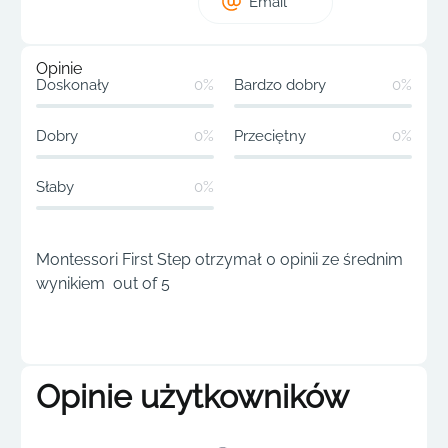
Email
Opinie
Doskonały
0%
Bardzo dobry
0%
Dobry
0%
Przeciętny
0%
Słaby
0%
Montessori First Step otrzymał 0 opinii ze średnim
wynikiem out of 5
Opinie użytkowników