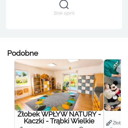
Brak opinii
Podobne
Żłobek WPŁYW NATURY -
Ż
Kaczki - Trąbki Wielkie
Żłobek