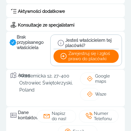
Aktywności dodatkowe
Konsultacje ze specjalistami
Brak
Jesteś właścicielem tej
przypisanego
placówki?
właściciela
Zarejestruj się i zgłoś
prawo do placówki
Adres
Akademicka 12, 27-400
Google
maps
Ostrowiec Świętokrzyski,
Poland
Waze
Dane
Napisz
Numer
kontaktowe
do nas!
Telefonu