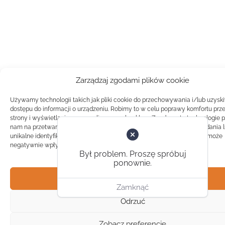
Zarządzaj zgodami plików cookie
Używamy technologii takich jak pliki cookie do przechowywania i/lub uzysk
dostępu do informacji o urządzeniu. Robimy to w celu poprawy komfortu prz
strony i wyświetlania spersonalizowanych reklam. Zgoda na te technologie 
nam na przetwarzanie danych takich jak zachowanie podczas przeglądania 
unikalne identyfikatory na tej stronie. Brak zgody lub wycofanie zgody, może
negatywnie wpłynąć na pewne cechy i funkcje.
Był problem. Proszę spróbuj
ponownie.
Akceptuj
Zamknąć
Odrzuć
Zobacz preferencje