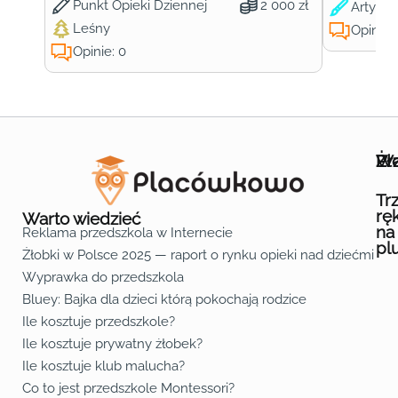
Punkt Opieki Dziennej
2 000 zł
Artysty
Leśny
Opinie:
Opinie: 0
Wa
Żł
Pr
Ofe
O n
Kon
Reg
Pol
Pli
Zas
Map
Żło
Żło
Żło
Żło
Żło
Żło
Żło
Żło
Żło
Żło
Żło
Żło
Żło
Żło
Żło
Żło
Żł
Żło
Żło
Żło
Żło
Żło
Żło
Żło
Żło
Prz
Prz
Prz
Prz
Prz
Prz
Prz
Prz
Prz
Prz
Prz
Prz
Prz
Prz
Prz
Prz
Prz
Prz
Prz
Prz
Prz
Prz
Prz
Prz
Prz
Tr
rę
Warto wiedzieć
na
Reklama przedszkola w Internecie
pl
Żłobki w Polsce 2025 — raport o rynku opieki nad dziećmi do 
Fa
Lin
Yo
Wyprawka do przedszkola
Bluey: Bajka dla dzieci którą pokochają rodzice
Ile kosztuje przedszkole?
Ile kosztuje prywatny żłobek?
Ile kosztuje klub malucha?
Co to jest przedszkole Montessori?