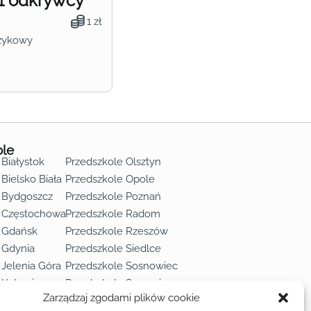
1 odkrywcy
1 zł
zykowy
ole
 Białystok
Przedszkole Olsztyn
Bielsko Biała
Przedszkole Opole
 Bydgoszcz
Przedszkole Poznań
e Częstochowa
Przedszkole Radom
 Gdańsk
Przedszkole Rzeszów
 Gdynia
Przedszkole Siedlce
 Jelenia Góra
Przedszkole Sosnowiec
 Katowice
Przedszkole Szczecin
Zarządzaj zgodami plików cookie
 Kielce
Przedszkole Toruń