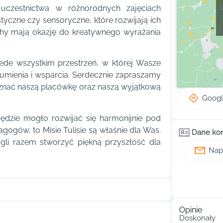
czestnictwa w różnorodnych zajęciach
tyczne czy sensoryczne, które rozwijają ich
uchy mają okazję do kreatywnego wyrażania
przede wszystkim przestrzeń, w której Wasze
umienia i wsparcia. Serdecznie zapraszamy
poznać naszą placówkę oraz naszą wyjątkową
Goog
będzie mogło rozwijać się harmonijnie pod
gów, to Misie Tulisie są właśnie dla Was.
Dane ko
ogli razem stworzyć piękną przyszłość dla
Napi
Opinie
Doskonały