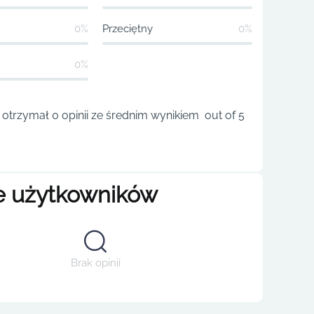
0%
Przeciętny
0%
0%
e otrzymał 0 opinii ze średnim wynikiem out of 5
e użytkowników
Brak opinii