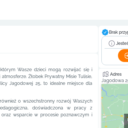
Brak przy
Jesteś
w którym Wasze dzieci mogą rozwijać się i
Adres
 atmosferze. Żłobek Prywatny Misie Tulisie,
Jagodowa 25
icy Jagodowej 25, to idealne miejsce dla
le również o wszechstronny rozwój Waszych
pedagogiczna, doświadczona w pracy z
ę oraz wsparcie w procesie poznawczym i