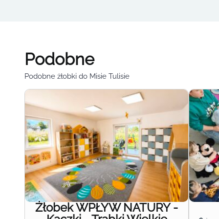
Podobne
Podobne żłobki do Misie Tulisie
Żłobek WPŁYW NATURY -