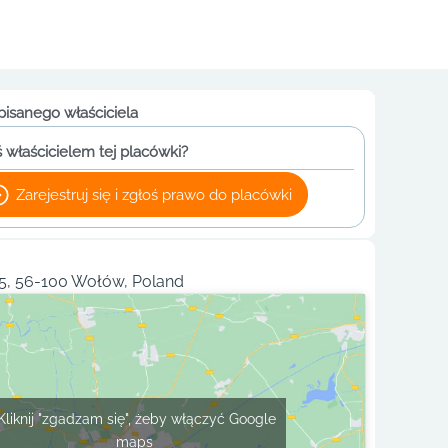
pisanego właściciela
 właścicielem tej placówki?
Zarejestruj się i zgłoś prawo do placówki
, 56-100 Wołów, Poland
Kliknij "zgadzam się", żeby włączyć Google
maps