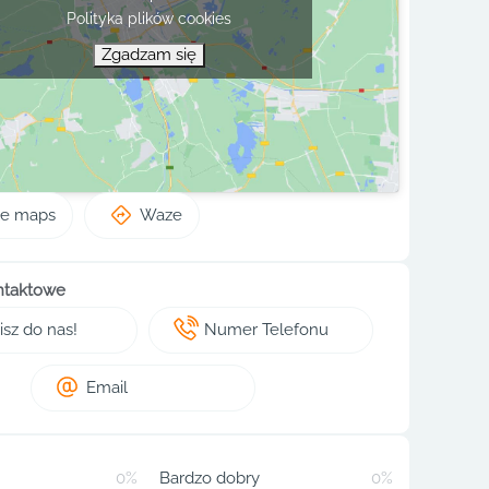
Polityka plików cookies
Zgadzam się
le maps
Waze
ntaktowe
sz do nas!
Numer Telefonu
Email
0%
Bardzo dobry
0%