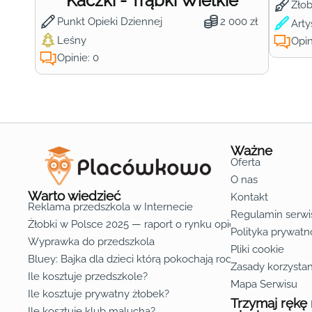
Kaczki - Trąbki Wielkie
Żło
Punkt Opieki Dziennej
2 000 zł
Arty
Leśny
Opin
Opinie: 0
Ważne
Oferta
O nas
Warto wiedzieć
Kontakt
Reklama przedszkola w Internecie
Regulamin serwi
Żłobki w Polsce 2025 — raport o rynku opieki nad dziećmi d
Polityka prywatn
Wyprawka do przedszkola
Pliki cookie
Bluey: Bajka dla dzieci którą pokochają rodzice
Zasady korzystan
Ile kosztuje przedszkole?
Mapa Serwisu
Ile kosztuje prywatny żłobek?
Trzymaj rękę
Ile kosztuje klub malucha?