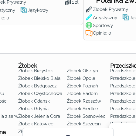
Polanka 2w
bek Prywatny
1 zł
Żłobek Prywatny
styczny
Językowy
Artystyczny
Ję
ie: 0
Sportowy
Opinie: 0
Żłobek
Przedszk
Żłobek Białystok
Żłobek Olsztyn
Przedszkole
Żłobek Bielsko Biała
Żłobek Opole
Przedszkole 
Żłobek Bydgoszcz
Żłobek Poznań
Przedszkole
su
Żłobek Częstochowa
Żłobek Radom
Przedszkol
o lat 3
ości
Żłobek Gdańsk
Żłobek Rzeszów
Przedszkole
Żłobek Gdynia
Żłobek Siedlce
Przedszkole
ia z serwisu
Żłobek Jelenia Góra
Żłobek Sosnowiec
Przedszkole
Żłobek Katowice
Żłobek Szczecin
Przedszkole
 na
Żłobek Kielce
Żłobek Toruń
Przedszkole