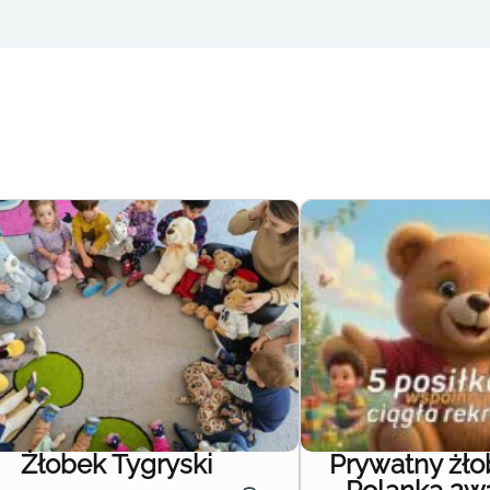
Żłobek Tygryski
Prywatny żł