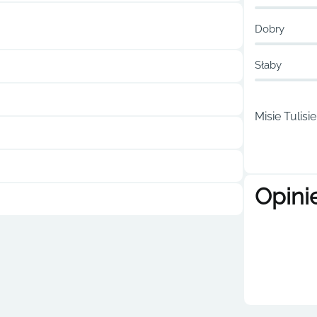
Dobry
Słaby
Misie Tulisi
Opini