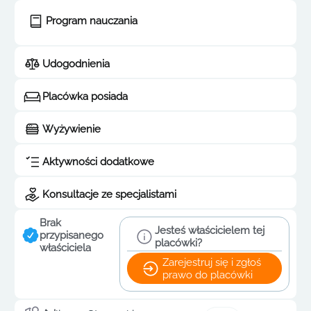
Program nauczania
Udogodnienia
Placówka posiada
Wyżywienie
Aktywności dodatkowe
Konsultacje ze specjalistami
Brak
Jesteś właścicielem tej
przypisanego
placówki?
właściciela
Zarejestruj się i zgłoś
prawo do placówki