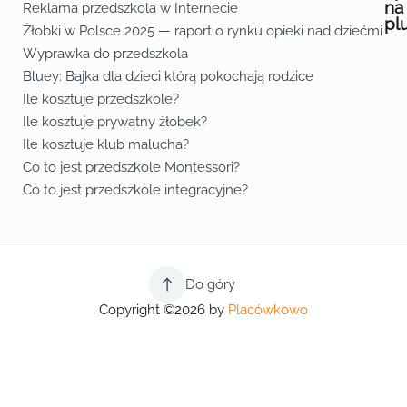
na
Reklama przedszkola w Internecie
pl
Żłobki w Polsce 2025 — raport o rynku opieki nad dziećmi do 
Fa
Lin
Yo
Wyprawka do przedszkola
Bluey: Bajka dla dzieci którą pokochają rodzice
Ile kosztuje przedszkole?
Ile kosztuje prywatny żłobek?
Ile kosztuje klub malucha?
Co to jest przedszkole Montessori?
Co to jest przedszkole integracyjne?
Do góry
Copyright ©2026 by
Placówkowo