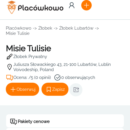
Placówkowo
->
Żłobek
->
Żłobek Lubartów
->
Misie Tulisie
Misie Tulisie
Żłobek Prywatny
Juliusza Słowackiego 43, 21-100 Lubartów, Lublin
Voivodeship, Poland
Ocena: /5 (0 opinii)
0 obserwujących
Obserwuj
Zapisz
Pakiety cenowe