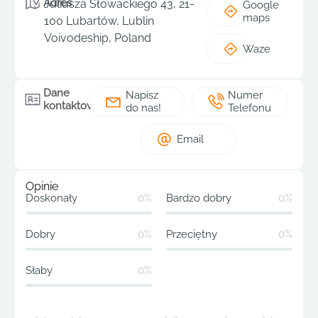
Adres
Juliusza Słowackiego 43, 21-
Google
maps
100 Lubartów, Lublin
Voivodeship, Poland
Waze
Dane
Napisz
Numer
kontaktowe
do nas!
Telefonu
Email
Opinie
Doskonały
0%
Bardzo dobry
0%
Dobry
0%
Przeciętny
0%
Słaby
0%