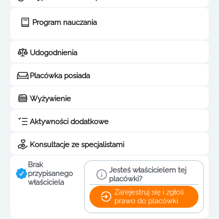
Program nauczania
Udogodnienia
Placówka posiada
Wyżywienie
Aktywności dodatkowe
Konsultacje ze specjalistami
Brak
Jesteś właścicielem tej
przypisanego
placówki?
właściciela
Zarejestruj się i zgłoś
prawo do placówki