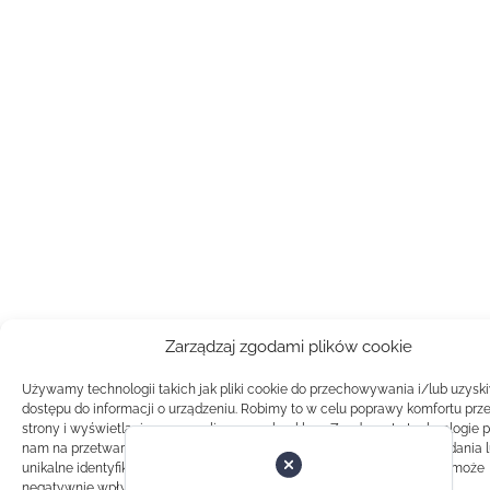
Zarządzaj zgodami plików cookie
Używamy technologii takich jak pliki cookie do przechowywania i/lub uzysk
dostępu do informacji o urządzeniu. Robimy to w celu poprawy komfortu prz
strony i wyświetlania spersonalizowanych reklam. Zgoda na te technologie 
nam na przetwarzanie danych takich jak zachowanie podczas przeglądania 
unikalne identyfikatory na tej stronie. Brak zgody lub wycofanie zgody, może
negatywnie wpłynąć na pewne cechy i funkcje.