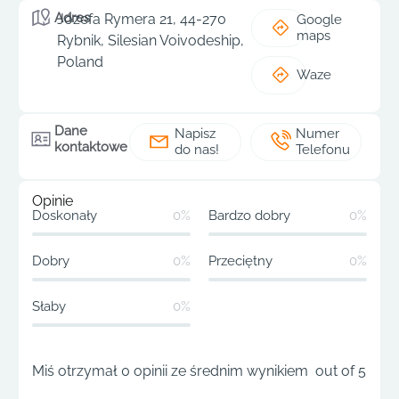
Adres
Józefa Rymera 21, 44-270
Google
maps
Rybnik, Silesian Voivodeship,
Poland
Waze
Dane
Napisz
Numer
kontaktowe
do nas!
Telefonu
Opinie
Doskonały
0%
Bardzo dobry
0%
Dobry
0%
Przeciętny
0%
Słaby
0%
Miś otrzymał 0 opinii ze średnim wynikiem out of 5