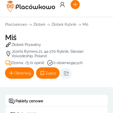
Placówkowo
->
Żłobek
->
Żłobek Rybnik
->
Miś
Miś
Żłobek Prywatny
Józefa Rymera 21, 44-270 Rybnik, Silesian
Voivodeship, Poland
Ocena: /5 (0 opinii)
0 obserwujących
Obserwuj
Zapisz
Pakiety cenowe