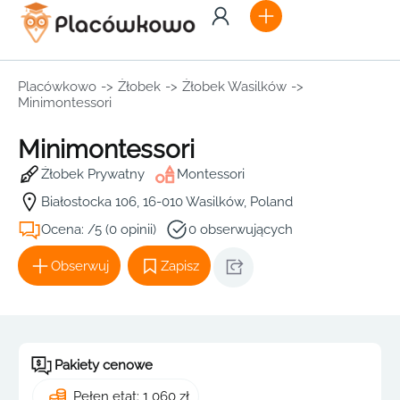
Placówkowo
->
Żłobek
->
Żłobek Wasilków
->
Minimontessori
Minimontessori
Żłobek Prywatny
Montessori
Białostocka 106, 16-010 Wasilków, Poland
Ocena: /5 (0 opinii)
0 obserwujących
Obserwuj
Zapisz
Pakiety cenowe
Pełen etat: 1 060 zł