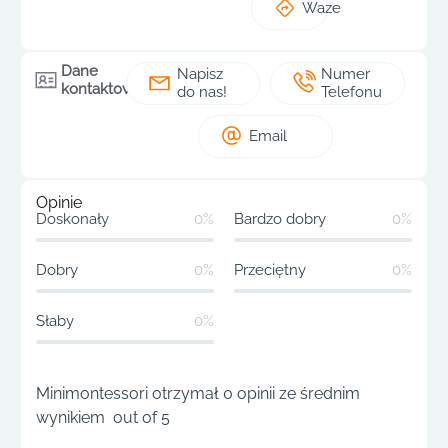
Waze
Dane
Napisz
Numer
kontaktowe
do nas!
Telefonu
Email
Opinie
Doskonały
0%
Bardzo dobry
0%
Dobry
0%
Przeciętny
0%
Słaby
0%
Minimontessori otrzymał 0 opinii ze średnim
wynikiem out of 5