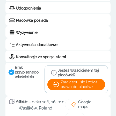
Udogodnienia
Placówka posiada
Wyżywienie
Aktywności dodatkowe
Konsultacje ze specjalistami
Brak
Jesteś właścicielem tej
przypisanego
placówki?
właściciela
Zarejestruj się i zgłoś
prawo do placówki
Adres
Białostocka 106, 16-010
Google
maps
Wasilków, Poland