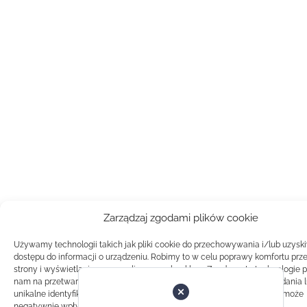
Zarządzaj zgodami plików cookie
Używamy technologii takich jak pliki cookie do przechowywania i/lub uzysk
dostępu do informacji o urządzeniu. Robimy to w celu poprawy komfortu prz
strony i wyświetlania spersonalizowanych reklam. Zgoda na te technologie 
nam na przetwarzanie danych takich jak zachowanie podczas przeglądania 
unikalne identyfikatory na tej stronie. Brak zgody lub wycofanie zgody, może
negatywnie wpłynąć na pewne cechy i funkcje.