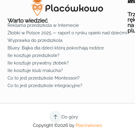
Wa
Żł
Pr
Ofe
O n
Kon
Reg
Pol
Pli
Zas
Map
Żło
Żło
Żło
Żło
Żło
Żło
Żło
Żło
Żło
Żło
Żło
Żło
Żło
Żło
Żło
Żło
Żł
Żło
Żło
Żło
Żło
Żło
Żło
Żło
Żło
Prz
Prz
Prz
Prz
Prz
Prz
Prz
Prz
Prz
Prz
Prz
Prz
Prz
Prz
Prz
Prz
Prz
Prz
Prz
Prz
Prz
Prz
Prz
Prz
Prz
Tr
rę
Warto wiedzieć
na
Reklama przedszkola w Internecie
pl
Żłobki w Polsce 2025 — raport o rynku opieki nad dziećmi do 
Fa
Lin
Yo
Wyprawka do przedszkola
Bluey: Bajka dla dzieci którą pokochają rodzice
Ile kosztuje przedszkole?
Ile kosztuje prywatny żłobek?
Ile kosztuje klub malucha?
Co to jest przedszkole Montessori?
Co to jest przedszkole integracyjne?
Do góry
Copyright ©2026 by
Placówkowo