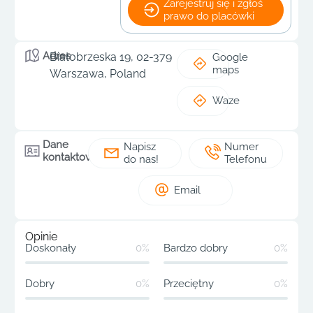
Zarejestruj się i zgłoś
prawo do placówki
Adres
Białobrzeska 19, 02-379
Google
maps
Warszawa, Poland
Waze
Dane
Napisz
Numer
kontaktowe
do nas!
Telefonu
Email
Opinie
Doskonały
0%
Bardzo dobry
0%
Dobry
0%
Przeciętny
0%