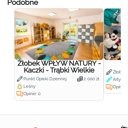
Podobne
Żłobek WPŁYW NATURY -
Ż
Kaczki - Trąbki Wielkie
Żłobek
Punkt Opieki Dziennej
2 000 zł
Artysty
Leśny
Opinie:
Opinie: 0