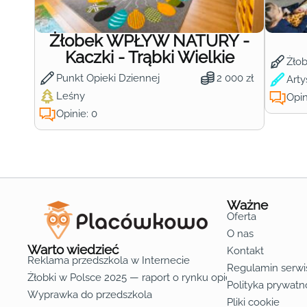
Żłobek WPŁYW NATURY -
Kaczki - Trąbki Wielkie
Żło
Punkt Opieki Dziennej
2 000 zł
Arty
Leśny
Opin
Opinie: 0
Ważne
Oferta
O nas
Warto wiedzieć
Kontakt
Reklama przedszkola w Internecie
Regulamin serwi
Żłobki w Polsce 2025 — raport o rynku opieki nad dziećmi d
Polityka prywatn
Wyprawka do przedszkola
Pliki cookie