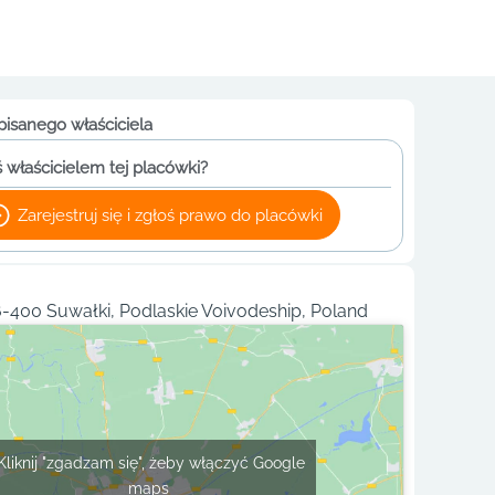
pisanego właściciela
 właścicielem tej placówki?
Zarejestruj się i zgłoś prawo do placówki
6-400 Suwałki, Podlaskie Voivodeship, Poland
Kliknij "zgadzam się", żeby włączyć Google
maps