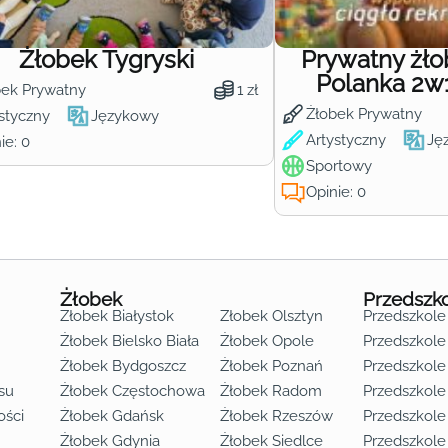
Żłobek Tygryski
Prywatny żł
Polanka 2w
bek Prywatny
1 zł
Żłobek Prywatny
styczny
Językowy
Artystyczny
Ję
ie: 0
Sportowy
Opinie: 0
Żłobek
Przedszk
Żłobek Białystok
Żłobek Olsztyn
Przedszkole
Żłobek Bielsko Biała
Żłobek Opole
Przedszkole 
Żłobek Bydgoszcz
Żłobek Poznań
Przedszkole
su
Żłobek Częstochowa
Żłobek Radom
Przedszkol
o lat 3
ości
Żłobek Gdańsk
Żłobek Rzeszów
Przedszkole
Żłobek Gdynia
Żłobek Siedlce
Przedszkole