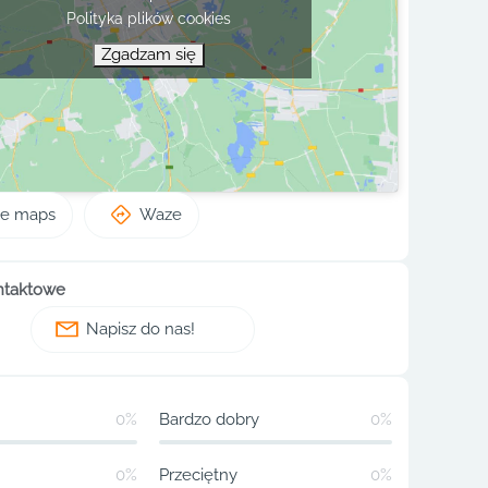
Polityka plików cookies
Zgadzam się
le maps
Waze
ntaktowe
Napisz do nas!
0%
Bardzo dobry
0%
0%
Przeciętny
0%