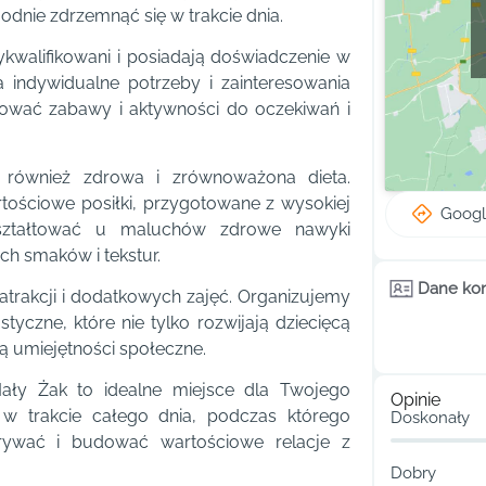
dnie zdrzemnąć się w trakcie dnia.
walifikowani i posiadają doświadczenie w
a indywidualne potrzeby i zainteresowania
ować zabawy i aktywności do oczekiwań i
 również zdrowa i zrównoważona dieta.
tościowe posiłki, przygotowane z wysokiej
Goog
 kształtować u maluchów zdrowe nawyki
h smaków i tekstur.
Dane ko
atrakcji i dodatkowych zajęć. Organizujemy
yczne, które nie tylko rozwijają dziecięcą
ją umiejętności społeczne.
ały Żak to idealne miejsce dla Twojego
Opinie
 w trakcie całego dnia, podczas którego
Doskonały
rywać i budować wartościowe relacje z
Dobry