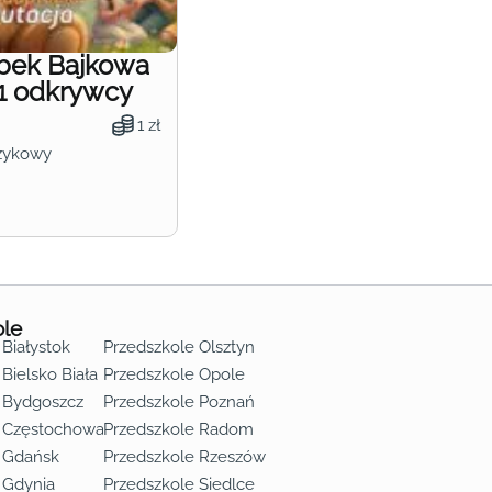
obek Bajkowa
1 odkrywcy
1 zł
zykowy
ole
 Białystok
Przedszkole Olsztyn
Bielsko Biała
Przedszkole Opole
 Bydgoszcz
Przedszkole Poznań
e Częstochowa
Przedszkole Radom
 Gdańsk
Przedszkole Rzeszów
 Gdynia
Przedszkole Siedlce