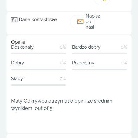
Napisz
Dane kontaktowe
do
nas!
Opinie
Doskonały
0%
Bardzo dobry
0%
Dobry
0%
Przeciętny
0%
Słaby
0%
Mały Odkrywca otrzymał 0 opinii ze średnim
wynikiem out of 5