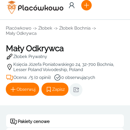
Placówkowo
->
Żłobek
->
Żłobek Bochnia
->
Mały Odkrywca
Mały Odkrywca
Żłobek Prywatny
Księcia Józefa Poniatowskiego 24, 32-700 Bochnia,
Lesser Poland Voivodeship, Poland
Ocena: /5 (0 opinii)
0 obserwujących
Obserwuj
Zapisz
Pakiety cenowe