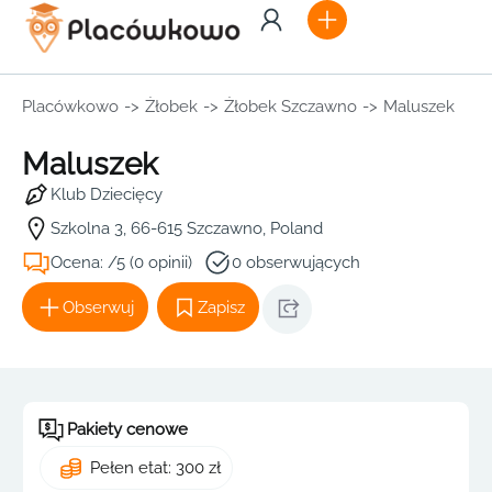
Placówkowo
->
Żłobek
->
Żłobek Szczawno
->
Maluszek
Maluszek
Klub Dziecięcy
Szkolna 3, 66-615 Szczawno, Poland
Ocena: /5 (0 opinii)
0 obserwujących
Obserwuj
Zapisz
Pakiety cenowe
Pełen etat: 300 zł