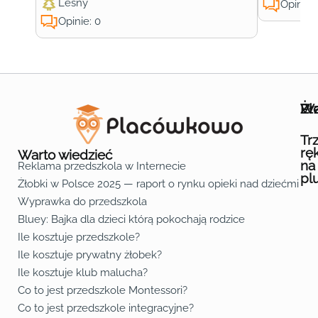
Leśny
Opinie:
Opinie: 0
Wa
Żł
Pr
Ofe
O n
Kon
Reg
Pol
Pli
Zas
Map
Żło
Żło
Żło
Żło
Żło
Żło
Żło
Żło
Żło
Żło
Żło
Żło
Żło
Żło
Żło
Żło
Żł
Żło
Żło
Żło
Żło
Żło
Żło
Żło
Żło
Prz
Prz
Prz
Prz
Prz
Prz
Prz
Prz
Prz
Prz
Prz
Prz
Prz
Prz
Prz
Prz
Prz
Prz
Prz
Prz
Prz
Prz
Prz
Prz
Prz
Tr
rę
Warto wiedzieć
na
Reklama przedszkola w Internecie
pl
Żłobki w Polsce 2025 — raport o rynku opieki nad dziećmi do 
Fa
Lin
Yo
Wyprawka do przedszkola
Bluey: Bajka dla dzieci którą pokochają rodzice
Ile kosztuje przedszkole?
Ile kosztuje prywatny żłobek?
Ile kosztuje klub malucha?
Co to jest przedszkole Montessori?
Co to jest przedszkole integracyjne?