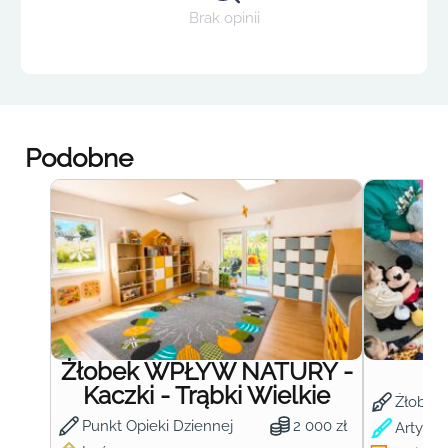
Brak opinii
Podobne
Żłobek WPŁYW NATURY -
Ż
Kaczki - Trąbki Wielkie
Żłobek
Punkt Opieki Dziennej
2 000 zł
Artysty