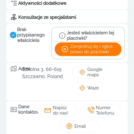
Aktywności dodatkowe
Konsultacje ze specjalistami
Brak
Jesteś właścicielem tej
przypisanego
placówki?
właściciela
Zarejestruj się i zgłoś
prawo do placówki
Adres
Szkolna 3, 66-615
Google
maps
Szczawno, Poland
Waze
Dane
Napisz
Numer
kontaktowe
do nas!
Telefonu
Email