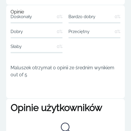
Opinie
Doskonały
0%
Bardzo dobry
0%
Dobry
0%
Przeciętny
0%
Słaby
0%
Maluszek otrzymał 0 opinii ze średnim wynikiem
out of 5
Opinie użytkowników