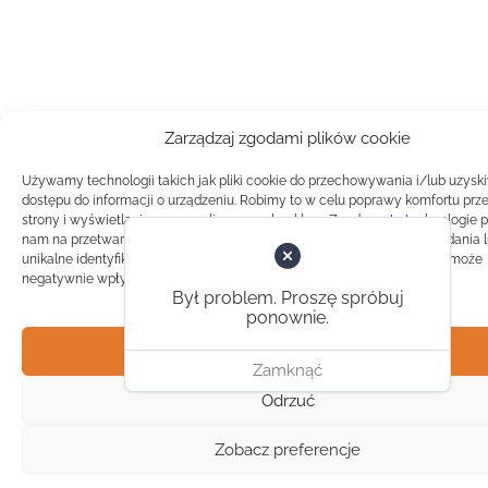
Zarządzaj zgodami plików cookie
Używamy technologii takich jak pliki cookie do przechowywania i/lub uzysk
dostępu do informacji o urządzeniu. Robimy to w celu poprawy komfortu prz
strony i wyświetlania spersonalizowanych reklam. Zgoda na te technologie 
nam na przetwarzanie danych takich jak zachowanie podczas przeglądania 
unikalne identyfikatory na tej stronie. Brak zgody lub wycofanie zgody, może
negatywnie wpłynąć na pewne cechy i funkcje.
Był problem. Proszę spróbuj
ponownie.
Akceptuj
Zamknąć
Odrzuć
Zobacz preferencje