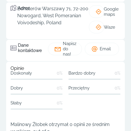
Adres
Bohaterów Warszawy 71, 72-200
Google
maps
Nowogard, West Pomeranian
Voivodeship, Poland
Waze
Napisz
Dane
do
Email
kontaktowe
nas!
Opinie
Doskonały
0%
Bardzo dobry
0%
Dobry
0%
Przeciętny
0%
Słaby
0%
Malinowy Żłobek otrzymał 0 opinii ze średnim