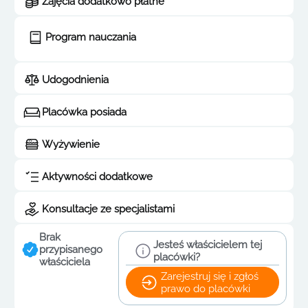
Zajęcia dodatkowo płatne
Program nauczania
Udogodnienia
Placówka posiada
Wyżywienie
Aktywności dodatkowe
Konsultacje ze specjalistami
Brak
Jesteś właścicielem tej
przypisanego
placówki?
właściciela
Zarejestruj się i zgłoś
prawo do placówki