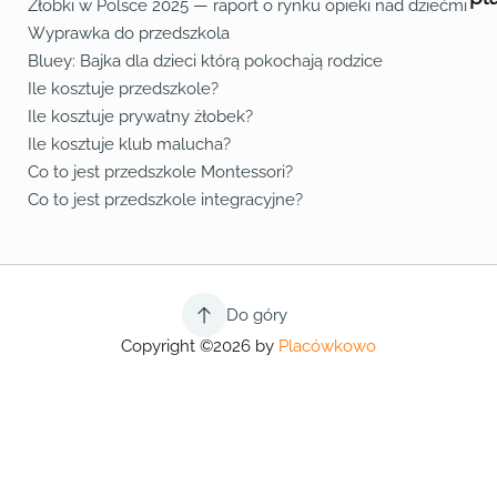
Żłobki w Polsce 2025 — raport o rynku opieki nad dziećmi do 
Fa
Lin
Yo
Wyprawka do przedszkola
Bluey: Bajka dla dzieci którą pokochają rodzice
Ile kosztuje przedszkole?
Ile kosztuje prywatny żłobek?
Ile kosztuje klub malucha?
Co to jest przedszkole Montessori?
Co to jest przedszkole integracyjne?
Do góry
Copyright ©2026 by
Placówkowo