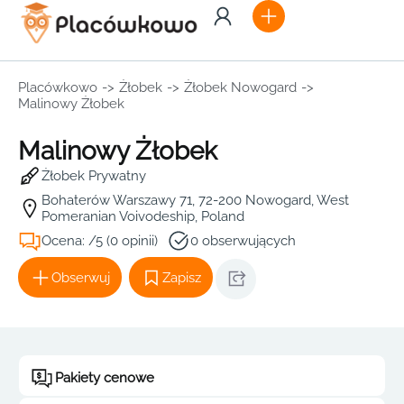
Placówkowo
->
Żłobek
->
Żłobek Nowogard
->
Malinowy Żłobek
Malinowy Żłobek
Żłobek Prywatny
Bohaterów Warszawy 71, 72-200 Nowogard, West
Pomeranian Voivodeship, Poland
Ocena: /5 (0 opinii)
0 obserwujących
Obserwuj
Zapisz
Pakiety cenowe