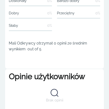
Doskonały
0%
Bardzo dobry
0%
Dobry
0%
Przeciętny
0%
Słaby
0%
Mali Odkrywcy otrzymał 0 opinii ze średnim
wynikiem out of 5
Opinie użytkowników
Brak opinii