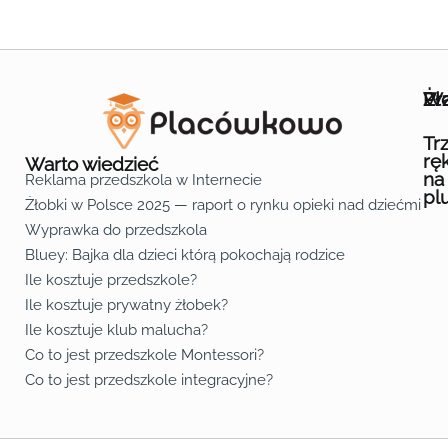
Wa
Żł
Pr
Ofe
O n
Kon
Reg
Pol
Pli
Zas
Map
Żło
Żło
Żło
Żło
Żło
Żło
Żło
Żło
Żło
Żło
Żło
Żło
Żło
Żło
Żło
Żło
Żł
Żło
Żło
Żło
Żło
Żło
Żło
Żło
Żło
Prz
Prz
Prz
Prz
Prz
Prz
Prz
Prz
Prz
Prz
Prz
Prz
Prz
Prz
Prz
Prz
Prz
Prz
Prz
Prz
Prz
Prz
Prz
Prz
Prz
Tr
rę
Warto wiedzieć
na
Reklama przedszkola w Internecie
pl
Żłobki w Polsce 2025 — raport o rynku opieki nad dziećmi do 
Fa
Lin
Yo
Wyprawka do przedszkola
Bluey: Bajka dla dzieci którą pokochają rodzice
Ile kosztuje przedszkole?
Ile kosztuje prywatny żłobek?
Ile kosztuje klub malucha?
Co to jest przedszkole Montessori?
Co to jest przedszkole integracyjne?