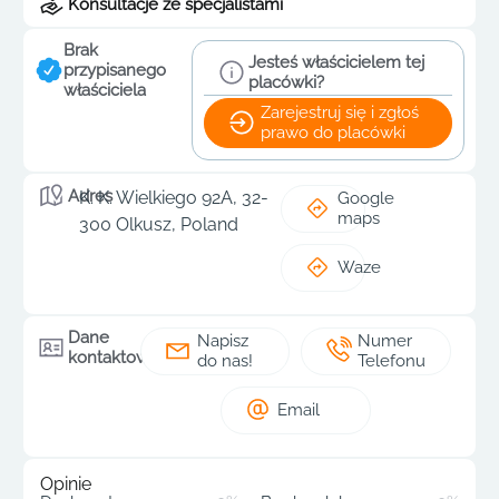
Konsultacje ze specjalistami
Brak
Jesteś właścicielem tej
przypisanego
placówki?
właściciela
Zarejestruj się i zgłoś
prawo do placówki
Adres
K. K. Wielkiego 92A, 32-
Google
maps
300 Olkusz, Poland
Waze
Dane
Napisz
Numer
kontaktowe
do nas!
Telefonu
Email
Opinie