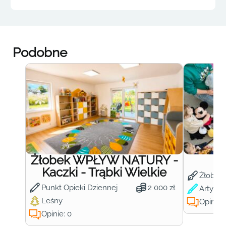
Podobne
Żłobek WPŁYW NATURY -
Ż
Kaczki - Trąbki Wielkie
Żłobek
Punkt Opieki Dziennej
2 000 zł
Artysty
Leśny
Opinie:
Opinie: 0