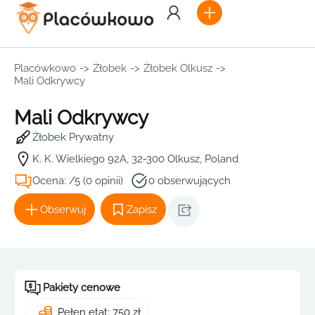
Placówkowo
->
Żłobek
->
Żłobek Olkusz
->
Mali Odkrywcy
Mali Odkrywcy
Żłobek Prywatny
K. K. Wielkiego 92A, 32-300 Olkusz, Poland
Ocena: /5 (0 opinii)
0 obserwujących
Obserwuj
Zapisz
Pakiety cenowe
Pełen etat: 750 zł