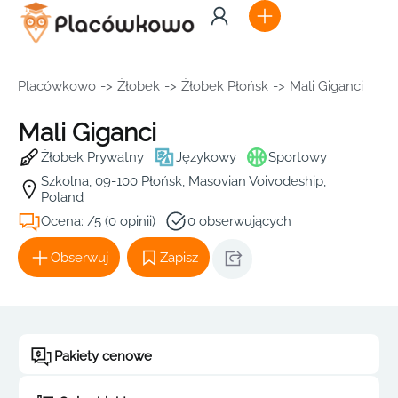
Placówkowo
->
Żłobek
->
Żłobek Płońsk
->
Mali Giganci
Mali Giganci
Żłobek Prywatny
Językowy
Sportowy
Szkolna, 09-100 Płońsk, Masovian Voivodeship,
Poland
Ocena: /5 (0 opinii)
0 obserwujących
Obserwuj
Zapisz
Pakiety cenowe