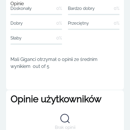
Opinie
Doskonały
0%
Bardzo dobry
0%
Dobry
0%
Przeciętny
0%
Słaby
0%
Mali Giganci otrzymał 0 opinii ze średnim
wynikiem out of 5
Opinie użytkowników
Brak opinii