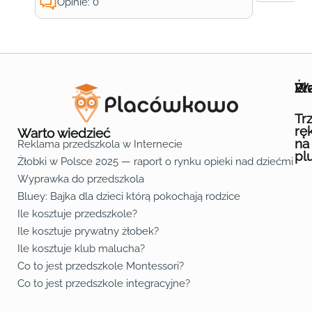
Opinie: 0
Wa
Żł
Pr
Ofe
O n
Kon
Reg
Pol
Pli
Zas
Map
Żło
Żło
Żło
Żło
Żło
Żło
Żło
Żło
Żło
Żło
Żło
Żło
Żło
Żło
Żło
Żło
Żł
Żło
Żło
Żło
Żło
Żło
Żło
Żło
Żło
Prz
Prz
Prz
Prz
Prz
Prz
Prz
Prz
Prz
Prz
Prz
Prz
Prz
Prz
Prz
Prz
Prz
Prz
Prz
Prz
Prz
Prz
Prz
Prz
Prz
Tr
rę
Warto wiedzieć
na
Reklama przedszkola w Internecie
pl
Żłobki w Polsce 2025 — raport o rynku opieki nad dziećmi do 
Fa
Lin
Yo
Wyprawka do przedszkola
Bluey: Bajka dla dzieci którą pokochają rodzice
Ile kosztuje przedszkole?
Ile kosztuje prywatny żłobek?
Ile kosztuje klub malucha?
Co to jest przedszkole Montessori?
Co to jest przedszkole integracyjne?