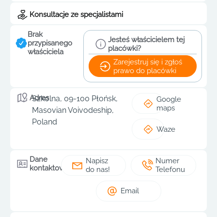
Konsultacje ze specjalistami
Brak
Jesteś właścicielem tej
przypisanego
placówki?
właściciela
Zarejestruj się i zgłoś
prawo do placówki
Adres
Szkolna, 09-100 Płońsk,
Google
maps
Masovian Voivodeship,
Poland
Waze
Dane
Napisz
Numer
kontaktowe
do nas!
Telefonu
Email