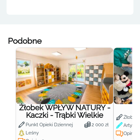
Podobne
Żłobek WPŁYW NATURY -
Ż
Kaczki - Trąbki Wielkie
Żłobek
Punkt Opieki Dziennej
2 000 zł
Artysty
Leśny
Opinie: