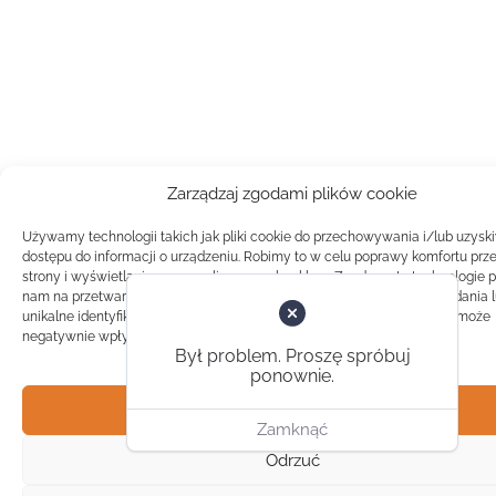
Zarządzaj zgodami plików cookie
Używamy technologii takich jak pliki cookie do przechowywania i/lub uzysk
dostępu do informacji o urządzeniu. Robimy to w celu poprawy komfortu prz
strony i wyświetlania spersonalizowanych reklam. Zgoda na te technologie 
nam na przetwarzanie danych takich jak zachowanie podczas przeglądania 
unikalne identyfikatory na tej stronie. Brak zgody lub wycofanie zgody, może
negatywnie wpłynąć na pewne cechy i funkcje.
Był problem. Proszę spróbuj
ponownie.
Akceptuj
Zamknąć
Odrzuć