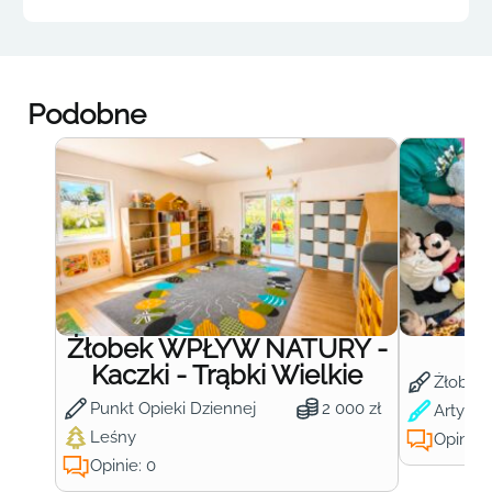
Podobne
Żłobek WPŁYW NATURY -
Ż
Kaczki - Trąbki Wielkie
Żłobek
Punkt Opieki Dziennej
2 000 zł
Artysty
Leśny
Opinie:
Opinie: 0