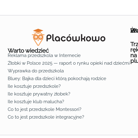
Wa
Żł
Pr
Ofe
O n
Kon
Reg
Pol
Pli
Zas
Map
Żło
Żło
Żło
Żło
Żło
Żło
Żło
Żło
Żło
Żło
Żło
Żło
Żło
Żło
Żło
Żło
Żł
Żło
Żło
Żło
Żło
Żło
Żło
Żło
Żło
Prz
Prz
Prz
Prz
Prz
Prz
Prz
Prz
Prz
Prz
Prz
Prz
Prz
Prz
Prz
Prz
Prz
Prz
Prz
Prz
Prz
Prz
Prz
Prz
Prz
Tr
rę
Warto wiedzieć
na
Reklama przedszkola w Internecie
pl
Żłobki w Polsce 2025 — raport o rynku opieki nad dziećmi do 
Fa
Lin
Yo
Wyprawka do przedszkola
Bluey: Bajka dla dzieci którą pokochają rodzice
Ile kosztuje przedszkole?
Ile kosztuje prywatny żłobek?
Ile kosztuje klub malucha?
Co to jest przedszkole Montessori?
Co to jest przedszkole integracyjne?