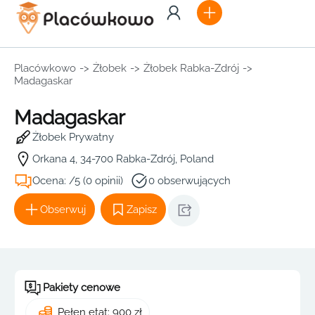
Placówkowo
->
Żłobek
->
Żłobek Rabka-Zdrój
->
Madagaskar
Madagaskar
Żłobek Prywatny
Orkana 4, 34-700 Rabka-Zdrój, Poland
Ocena: /5 (0 opinii)
0 obserwujących
Obserwuj
Zapisz
Pakiety cenowe
Pełen etat: 900 zł