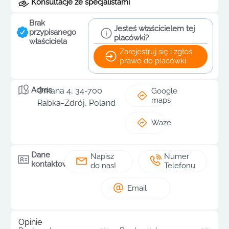
Konsultacje ze specjalistami
Brak
Jesteś właścicielem tej
przypisanego
placówki?
właściciela
Zarejestruj się i zgłoś
prawo do placówki
Adres
Orkana 4, 34-700
Google
maps
Rabka-Zdrój, Poland
Waze
Dane
Napisz
Numer
kontaktowe
do nas!
Telefonu
Email
Opinie