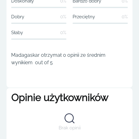
Doskonały
0%
Bardzo dobry
0%
Dobry
0%
Przeciętny
0%
Słaby
0%
Madagaskar otrzymał 0 opinii ze średnim
wynikiem out of 5
Opinie użytkowników
Brak opinii