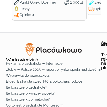
Punkt Opieki Dziennej
2 000 zł
Artysty
Leśny
Opinie:
Opinie: 0
Wa
Żł
Pr
Ofe
O n
Kon
Reg
Pol
Pli
Zas
Map
Żło
Żło
Żło
Żło
Żło
Żło
Żło
Żło
Żło
Żło
Żło
Żło
Żło
Żło
Żło
Żło
Żł
Żło
Żło
Żło
Żło
Żło
Żło
Żło
Żło
Prz
Prz
Prz
Prz
Prz
Prz
Prz
Prz
Prz
Prz
Prz
Prz
Prz
Prz
Prz
Prz
Prz
Prz
Prz
Prz
Prz
Prz
Prz
Prz
Prz
Tr
rę
Warto wiedzieć
na
Reklama przedszkola w Internecie
pl
Żłobki w Polsce 2025 — raport o rynku opieki nad dziećmi do 
Fa
Lin
Yo
Wyprawka do przedszkola
Bluey: Bajka dla dzieci którą pokochają rodzice
Ile kosztuje przedszkole?
Ile kosztuje prywatny żłobek?
Ile kosztuje klub malucha?
Co to jest przedszkole Montessori?