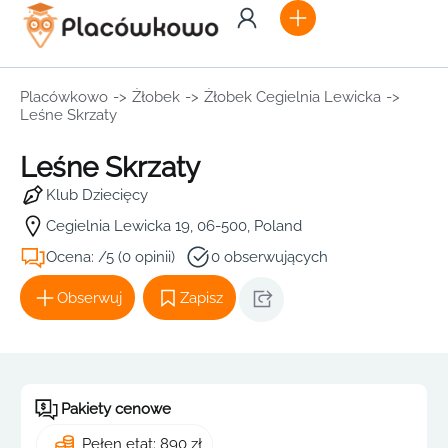
Placówkowo
->
Żłobek
->
Żłobek Cegielnia Lewicka
->
Leśne Skrzaty
Leśne Skrzaty
Klub Dziecięcy
Cegielnia Lewicka 19, 06-500, Poland
Ocena: /5 (0 opinii)
0 obserwujących
Obserwuj
Zapisz
Pakiety cenowe
Pełen etat: 890 zł