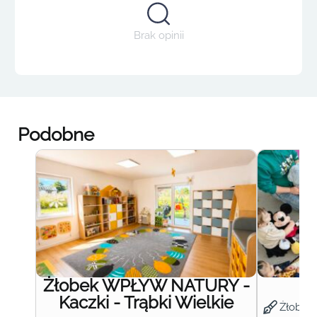
Brak opinii
Podobne
Żłobek WPŁYW NATURY -
Ż
Kaczki - Trąbki Wielkie
Żłobek