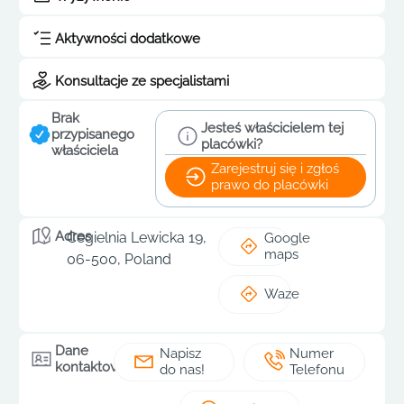
Aktywności dodatkowe
Konsultacje ze specjalistami
Brak
Jesteś właścicielem tej
przypisanego
placówki?
właściciela
Zarejestruj się i zgłoś
prawo do placówki
Adres
Cegielnia Lewicka 19,
Google
maps
06-500, Poland
Waze
Dane
Napisz
Numer
kontaktowe
do nas!
Telefonu