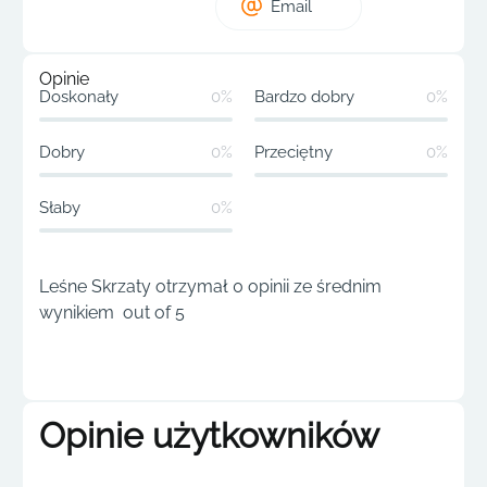
Email
Opinie
Doskonały
0%
Bardzo dobry
0%
Dobry
0%
Przeciętny
0%
Słaby
0%
Leśne Skrzaty otrzymał 0 opinii ze średnim
wynikiem out of 5
Opinie użytkowników