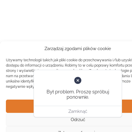
Zarządzaj zgodami plików cookie
Używamy technologii takich jak pliki cookie do przechowywania i/lub uzysk
dostępu do informacji o urządzeniu. Robimy to w celu poprawy komfortu prz
strony i wyświetlania spersonalizowanych reklam. Zgoda na te technologie 
nam na przetwarzanie danych takich jak zachowanie podczas przeglądania 
unikalne identyfikatory na tej stronie. Brak zgody lub wycofanie zgody, może
negatywnie wpłynąć na pewne cechy i funkcje.
Był problem. Proszę spróbuj
ponownie.
Akceptuj
Zamknąć
Odrzuć