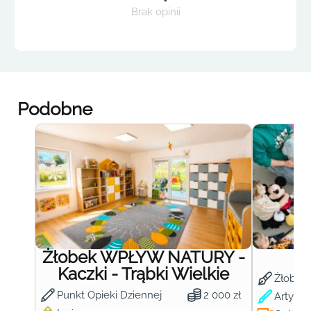
Brak opinii
Podobne
Żłobek WPŁYW NATURY -
Ż
Kaczki - Trąbki Wielkie
Żłobek
Punkt Opieki Dziennej
2 000 zł
Artysty