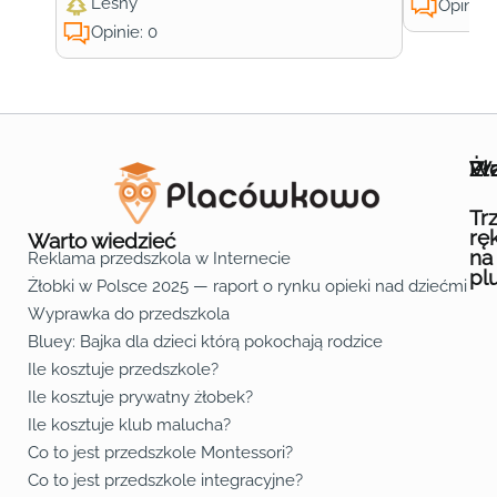
Leśny
Opinie:
Opinie: 0
Wa
Żł
Pr
Ofe
O n
Kon
Reg
Pol
Pli
Zas
Map
Żło
Żło
Żło
Żło
Żło
Żło
Żło
Żło
Żło
Żło
Żło
Żło
Żło
Żło
Żło
Żło
Żł
Żło
Żło
Żło
Żło
Żło
Żło
Żło
Żło
Prz
Prz
Prz
Prz
Prz
Prz
Prz
Prz
Prz
Prz
Prz
Prz
Prz
Prz
Prz
Prz
Prz
Prz
Prz
Prz
Prz
Prz
Prz
Prz
Prz
Tr
rę
Warto wiedzieć
na
Reklama przedszkola w Internecie
pl
Żłobki w Polsce 2025 — raport o rynku opieki nad dziećmi do 
Fa
Lin
Yo
Wyprawka do przedszkola
Bluey: Bajka dla dzieci którą pokochają rodzice
Ile kosztuje przedszkole?
Ile kosztuje prywatny żłobek?
Ile kosztuje klub malucha?
Co to jest przedszkole Montessori?
Co to jest przedszkole integracyjne?