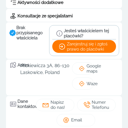
Aktywności dodatkowe
Konsultacje ze specjalistami
Brak
Jesteś właścicielem tej
przypisanego
placówki?
właściciela
Zarejestruj się i zgłoś
prawo do placówki
Adres
Mickiewicza 3A, 86-130
Google
maps
Laskowice, Poland
Waze
Dane
Napisz
Numer
kontaktowe
do nas!
Telefonu
Email