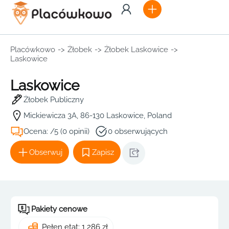
Placówkowo
->
Żłobek
->
Żłobek Laskowice
->
Laskowice
Laskowice
Żłobek Publiczny
Mickiewicza 3A, 86-130 Laskowice, Poland
Ocena: /5 (0 opinii)
0 obserwujących
Obserwuj
Zapisz
Pakiety cenowe
Pełen etat: 1 286 zł