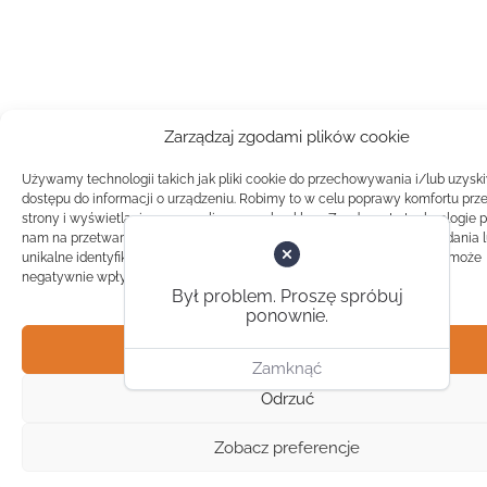
Zarządzaj zgodami plików cookie
Używamy technologii takich jak pliki cookie do przechowywania i/lub uzysk
dostępu do informacji o urządzeniu. Robimy to w celu poprawy komfortu prz
strony i wyświetlania spersonalizowanych reklam. Zgoda na te technologie 
nam na przetwarzanie danych takich jak zachowanie podczas przeglądania 
unikalne identyfikatory na tej stronie. Brak zgody lub wycofanie zgody, może
negatywnie wpłynąć na pewne cechy i funkcje.
Był problem. Proszę spróbuj
ponownie.
Akceptuj
Zamknąć
Odrzuć
Zobacz preferencje