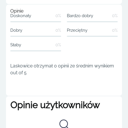
Opinie
Doskonały
0%
Bardzo dobry
0%
Dobry
0%
Przeciętny
0%
Słaby
0%
Laskowice otrzymał 0 opinii ze średnim wynikiem
out of 5
Opinie użytkowników