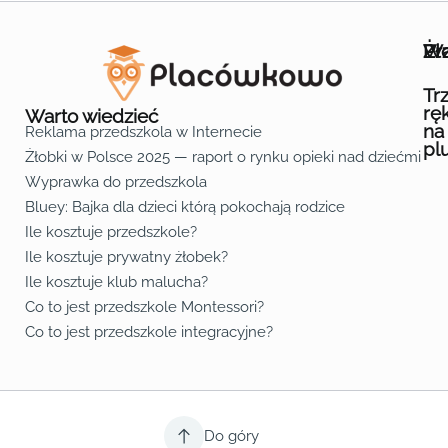
Wa
Żł
Pr
Ofe
O n
Kon
Reg
Pol
Pli
Zas
Map
Żło
Żło
Żło
Żło
Żło
Żło
Żło
Żło
Żło
Żło
Żło
Żło
Żło
Żło
Żło
Żło
Żł
Żło
Żło
Żło
Żło
Żło
Żło
Żło
Żło
Prz
Prz
Prz
Prz
Prz
Prz
Prz
Prz
Prz
Prz
Prz
Prz
Prz
Prz
Prz
Prz
Prz
Prz
Prz
Prz
Prz
Prz
Prz
Prz
Prz
Tr
rę
Warto wiedzieć
na
Reklama przedszkola w Internecie
pl
Żłobki w Polsce 2025 — raport o rynku opieki nad dziećmi do 
Fa
Lin
Yo
Wyprawka do przedszkola
Bluey: Bajka dla dzieci którą pokochają rodzice
Ile kosztuje przedszkole?
Ile kosztuje prywatny żłobek?
Ile kosztuje klub malucha?
Co to jest przedszkole Montessori?
Co to jest przedszkole integracyjne?
Do góry