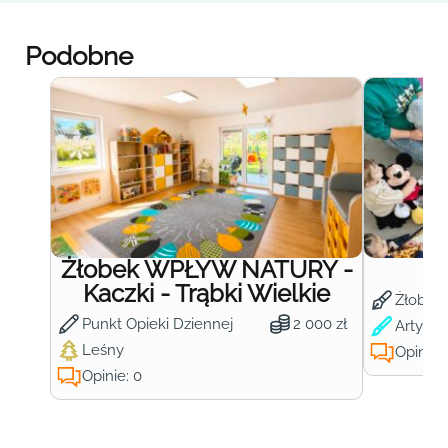
Podobne
Żłobek WPŁYW NATURY -
Ż
Kaczki - Trąbki Wielkie
Żłobek
Punkt Opieki Dziennej
2 000 zł
Artysty
Leśny
Opinie:
Opinie: 0