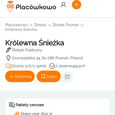
Placówkowo
->
Żłobek
->
Żłobek Poznań
->
Królewna Śnieżka
Królewna Śnieżka
Żłobek Publiczny
Grunwaldzka 34, 60-786 Poznań, Poland
Ocena: 5/5 (1 opinii)
2 obserwujących
Obserwuj
Zapisz
Pakiety cenowe
Pełen etat: 800 zł