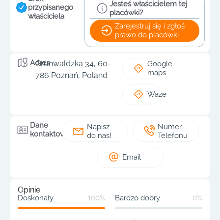
Jesteś właścicielem tej
przypisanego
placówki?
właściciela
Zarejestruj się i zgłoś
prawo do placówki
Adres
Grunwaldzka 34, 60-
Google
maps
786 Poznań, Poland
Waze
Dane
Napisz
Numer
kontaktowe
do nas!
Telefonu
Email
Opinie
Doskonały
100%
Bardzo dobry
0%