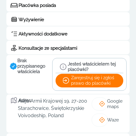
Placówka posiada
Wyżywienie
Aktywności dodatkowe
Konsultacje ze specjalistami
Brak
Jesteś właścicielem tej
przypisanego
placówki?
właściciela
Zarejestruj się i zgłoś
prawo do placówki
Adres
Aleja Armii Krajowej 19, 27-200
Google
maps
Starachowice, Świętokrzyskie
Voivodeship, Poland
Waze