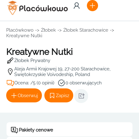
Placówkowo
->
Żłobek
->
Żłobek Starachowice
->
Kreatywne Nutki
Kreatywne Nutki
Żłobek Prywatny
Aleja Armii Krajowej 19, 27-200 Starachowice,
Świętokrzyskie Voivodeship, Poland
Ocena: /5 (0 opinii)
0 obserwujących
Obserwuj
Zapisz
Pakiety cenowe