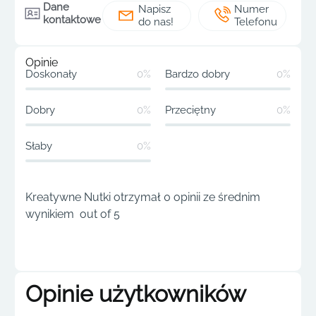
Dane
Napisz
Numer
kontaktowe
do nas!
Telefonu
Opinie
Doskonały
0%
Bardzo dobry
0%
Dobry
0%
Przeciętny
0%
Słaby
0%
Kreatywne Nutki otrzymał 0 opinii ze średnim
wynikiem out of 5
Opinie użytkowników