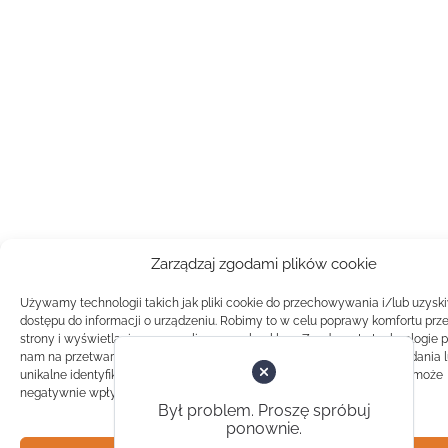
Zarządzaj zgodami plików cookie
Używamy technologii takich jak pliki cookie do przechowywania i/lub uzysk
dostępu do informacji o urządzeniu. Robimy to w celu poprawy komfortu prz
strony i wyświetlania spersonalizowanych reklam. Zgoda na te technologie 
nam na przetwarzanie danych takich jak zachowanie podczas przeglądania 
unikalne identyfikatory na tej stronie. Brak zgody lub wycofanie zgody, może
negatywnie wpłynąć na pewne cechy i funkcje.
Był problem. Proszę spróbuj
ponownie.