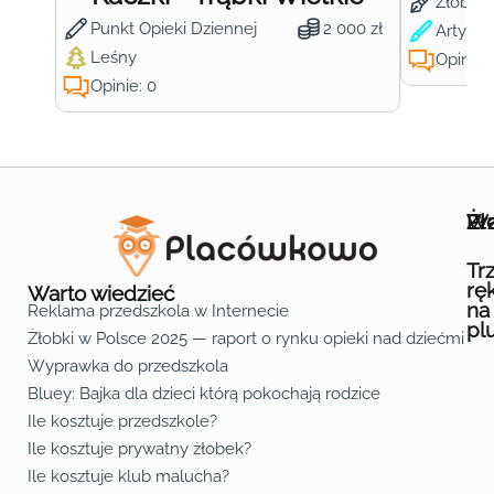
Żłobek
Punkt Opieki Dziennej
2 000 zł
Artysty
Leśny
Opinie:
Opinie: 0
Wa
Żł
Pr
Ofe
O n
Kon
Reg
Pol
Pli
Zas
Map
Żło
Żło
Żło
Żło
Żło
Żło
Żło
Żło
Żło
Żło
Żło
Żło
Żło
Żło
Żło
Żło
Żł
Żło
Żło
Żło
Żło
Żło
Żło
Żło
Żło
Prz
Prz
Prz
Prz
Prz
Prz
Prz
Prz
Prz
Prz
Prz
Prz
Prz
Prz
Prz
Prz
Prz
Prz
Prz
Prz
Prz
Prz
Prz
Prz
Prz
Tr
rę
Warto wiedzieć
na
Reklama przedszkola w Internecie
pl
Żłobki w Polsce 2025 — raport o rynku opieki nad dziećmi do 
Fa
Lin
Yo
Wyprawka do przedszkola
Bluey: Bajka dla dzieci którą pokochają rodzice
Ile kosztuje przedszkole?
Ile kosztuje prywatny żłobek?
Ile kosztuje klub malucha?