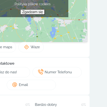
Polityka plików cookies
Zgadzam się
le maps
Waze
ntaktowe
sz do nas!
Numer Telefonu
Email
0%
Bardzo dobry
0%