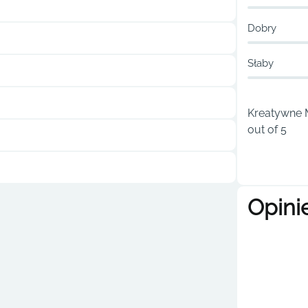
Dobry
Słaby
Kreatywne M
out of 5
Opini