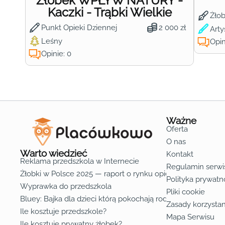
Żłobek WPŁYW NATURY -
Kaczki - Trąbki Wielkie
Żło
Punkt Opieki Dziennej
2 000 zł
Arty
Leśny
Opin
Opinie: 0
Ważne
Oferta
O nas
Warto wiedzieć
Kontakt
Reklama przedszkola w Internecie
Regulamin serwi
Żłobki w Polsce 2025 — raport o rynku opieki nad dziećmi d
Polityka prywatn
Wyprawka do przedszkola
Pliki cookie
Bluey: Bajka dla dzieci którą pokochają rodzice
Zasady korzystan
Ile kosztuje przedszkole?
Mapa Serwisu
Ile kosztuje prywatny żłobek?