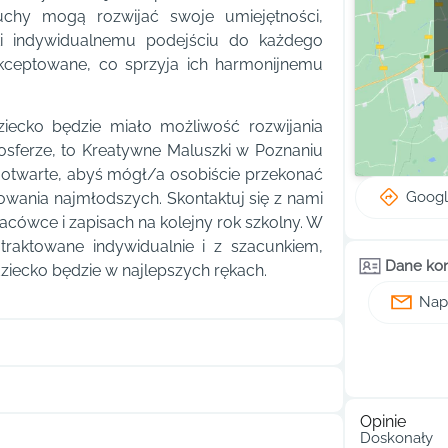
uchy mogą rozwijać swoje umiejętności,
ki indywidualnemu podejściu do każdego
 akceptowane, co sprzyja ich harmonijnemu
ziecko będzie miało możliwość rozwijania
osferze, to Kreatywne Maluszki w Poznaniu
otwarte, abyś mógł/a osobiście przekonać
Goog
owania najmłodszych. Skontaktuj się z nami
placówce i zapisach na kolejny rok szkolny. W
traktowane indywidualnie i z szacunkiem,
Dane ko
ziecko będzie w najlepszych rękach.
Napi
Opinie
Doskonały