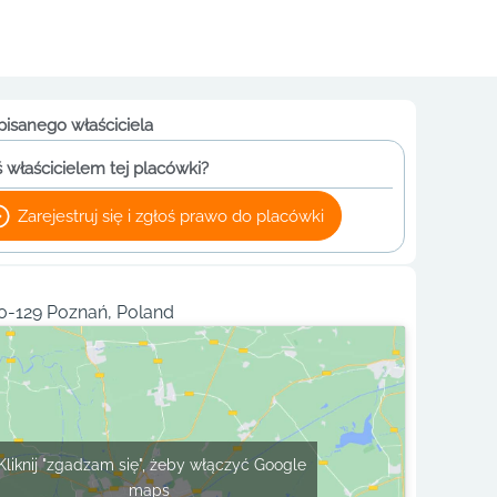
pisanego właściciela
 właścicielem tej placówki?
Zarejestruj się i zgłoś prawo do placówki
60-129 Poznań, Poland
Kliknij "zgadzam się", żeby włączyć Google
maps