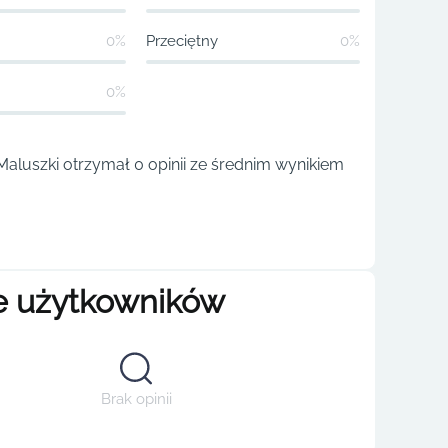
0%
Przeciętny
0%
0%
aluszki otrzymał 0 opinii ze średnim wynikiem
e użytkowników
Brak opinii