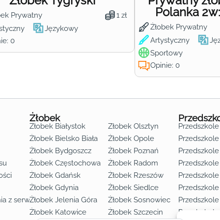
Żłobek Tygryski
Prywatny żł
Polanka 2w
bek Prywatny
1 zł
Żłobek Prywatny
styczny
Językowy
Artystyczny
Ję
ie: 0
Sportowy
Opinie: 0
Żłobek
Przedszk
Żłobek Białystok
Żłobek Olsztyn
Przedszkole
Żłobek Bielsko Biała
Żłobek Opole
Przedszkole 
Żłobek Bydgoszcz
Żłobek Poznań
Przedszkole
su
Żłobek Częstochowa
Żłobek Radom
Przedszkol
o lat 3
ości
Żłobek Gdańsk
Żłobek Rzeszów
Przedszkole
Żłobek Gdynia
Żłobek Siedlce
Przedszkole
ia z serwisu
Żłobek Jelenia Góra
Żłobek Sosnowiec
Przedszkole
Żłobek Katowice
Żłobek Szczecin
Przedszkole