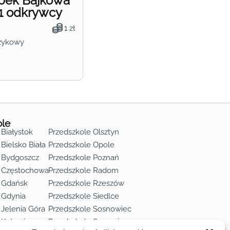
obek Bajkowa
1 odkrywcy
1 zł
zykowy
ole
 Białystok
Przedszkole Olsztyn
Bielsko Biała
Przedszkole Opole
 Bydgoszcz
Przedszkole Poznań
e Częstochowa
Przedszkole Radom
 Gdańsk
Przedszkole Rzeszów
 Gdynia
Przedszkole Siedlce
 Jelenia Góra
Przedszkole Sosnowiec
 Katowice
Przedszkole Szczecin