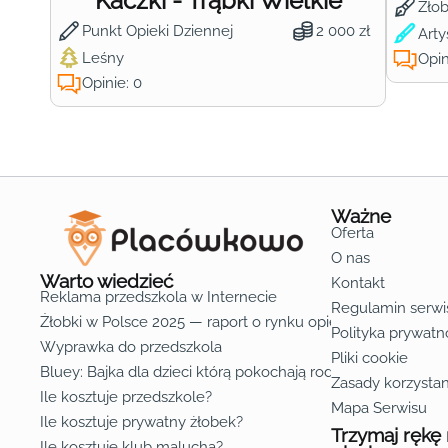
Kaczki - Trąbki Wielkie
Żło
Punkt Opieki Dziennej
2 000 zł
Arty
Leśny
Opin
Opinie: 0
Ważne
Oferta
O nas
Warto wiedzieć
Kontakt
Reklama przedszkola w Internecie
Regulamin serwi
Żłobki w Polsce 2025 — raport o rynku opieki nad dziećmi d
Polityka prywatn
Wyprawka do przedszkola
Pliki cookie
Bluey: Bajka dla dzieci którą pokochają rodzice
Zasady korzystan
Ile kosztuje przedszkole?
Mapa Serwisu
Ile kosztuje prywatny żłobek?
Trzymaj rękę
Ile kosztuje klub malucha?