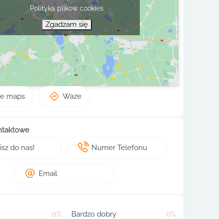
Polityka plików cookies
Zgadzam się
le maps
Waze
ntaktowe
sz do nas!
Numer Telefonu
Email
0%
Bardzo dobry
0%