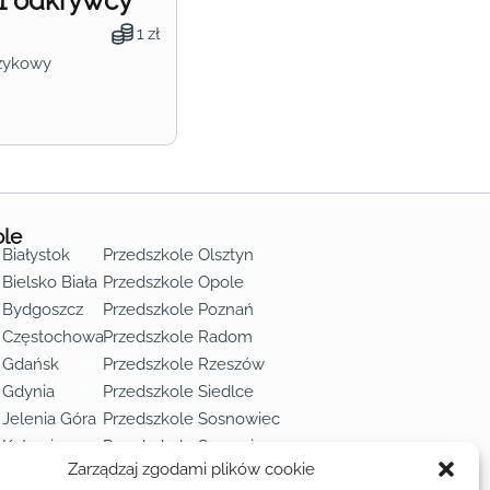
1 odkrywcy
1 zł
zykowy
ole
 Białystok
Przedszkole Olsztyn
Bielsko Biała
Przedszkole Opole
 Bydgoszcz
Przedszkole Poznań
e Częstochowa
Przedszkole Radom
 Gdańsk
Przedszkole Rzeszów
 Gdynia
Przedszkole Siedlce
 Jelenia Góra
Przedszkole Sosnowiec
 Katowice
Przedszkole Szczecin
Zarządzaj zgodami plików cookie
 Kielce
Przedszkole Toruń