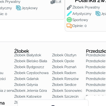
Polanka 2w
bek Prywatny
1 zł
Żłobek Prywatny
styczny
Językowy
Artystyczny
Ję
ie: 0
Sportowy
Opinie: 0
Żłobek
Przedszk
Żłobek Białystok
Żłobek Olsztyn
Przedszkole
Żłobek Bielsko Biała
Żłobek Opole
Przedszkole 
Żłobek Bydgoszcz
Żłobek Poznań
Przedszkole
su
Żłobek Częstochowa
Żłobek Radom
Przedszkol
o lat 3
ości
Żłobek Gdańsk
Żłobek Rzeszów
Przedszkole
Żłobek Gdynia
Żłobek Siedlce
Przedszkole
ia z serwisu
Żłobek Jelenia Góra
Żłobek Sosnowiec
Przedszkole
Żłobek Katowice
Żłobek Szczecin
Przedszkole
 na
Żłobek Kielce
Żłobek Toruń
Przedszkole