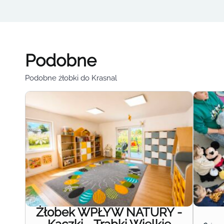
Podobne
Podobne żłobki do Krasnal
Żłobek WPŁYW NATURY -