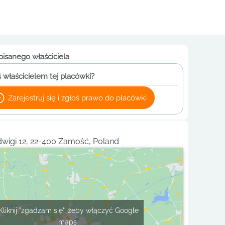
pisanego właściciela
 właścicielem tej placówki?
Zarejestruj się i zgłoś prawo do placówki
dwigi 12, 22-400 Zamość, Poland
Kliknij "zgadzam się", żeby włączyć Google
maps