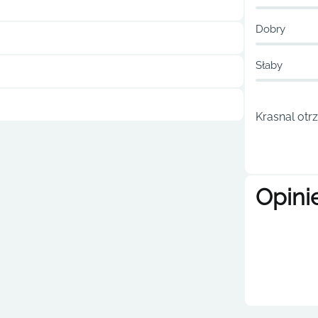
Dobry
Słaby
Krasnal otr
Opini