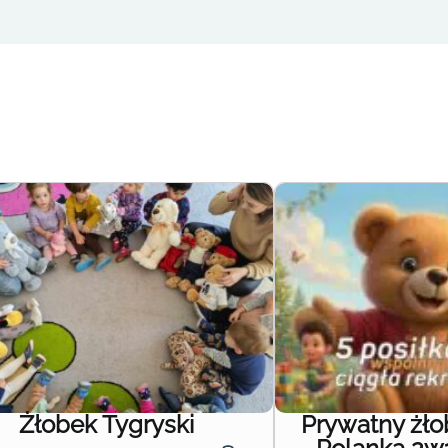
Żłobek Tygryski
Prywatny żł