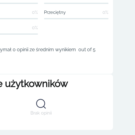
0%
Przeciętny
0%
0%
zymał 0 opinii ze średnim wynikiem out of 5
e użytkowników
Brak opinii