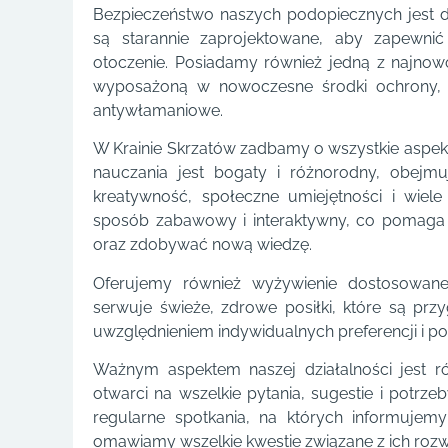
Bezpieczeństwo naszych podopiecznych jest dl
są starannie zaprojektowane, aby zapewni
otoczenie. Posiadamy również jedną z najno
wyposażoną w nowoczesne środki ochrony, t
antywłamaniowe.
W Krainie Skrzatów zadbamy o wszystkie aspe
nauczania jest bogaty i różnorodny, obejmuj
kreatywność, społeczne umiejętności i wiel
sposób zabawowy i interaktywny, co pomaga 
oraz zdobywać nową wiedzę.
Oferujemy również wyżywienie dostosowan
serwuje świeże, zdrowe posiłki, które są pr
uwzględnieniem indywidualnych preferencji i po
Ważnym aspektem naszej działalności jest r
otwarci na wszelkie pytania, sugestie i potrz
regularne spotkania, na których informujemy
omawiamy wszelkie kwestie związane z ich roz