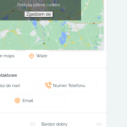
Polityka plików cookies
Zgadzam się
le maps
Waze
ntaktowe
sz do nas!
Numer Telefonu
Email
0%
Bardzo dobry
0%