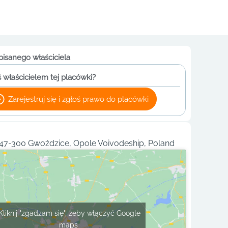
pisanego właściciela
 właścicielem tej placówki?
Zarejestruj się i zgłoś prawo do placówki
 47-300 Gwoździce, Opole Voivodeship, Poland
Kliknij "zgadzam się", żeby włączyć Google
maps