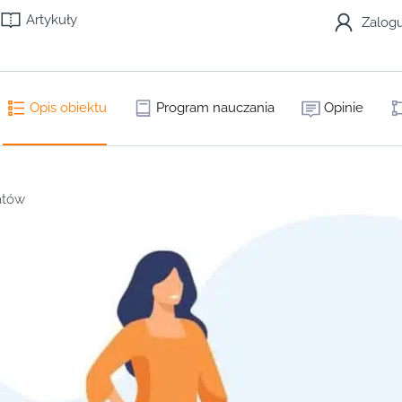
Artykuły
Zalogu
Opis obiektu
Program nauczania
Opinie
atów