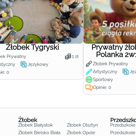
Żłobek Tygryski
Prywatny żł
Polanka 2w
bek Prywatny
1 zł
Żłobek Prywatny
styczny
Językowy
Artystyczny
Ję
ie: 0
Sportowy
Opinie: 0
Żłobek
Przedszk
Żłobek Białystok
Żłobek Olsztyn
Przedszkole
Żłobek Bielsko Biała
Żłobek Opole
Przedszkole 