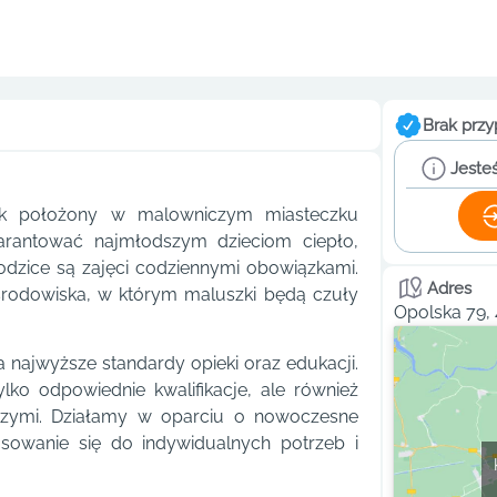
Brak przy
Jesteś
bek położony w malowniczym miasteczku
warantować najmłodszym dzieciom ciepło,
rodzice są zajęci codziennymi obowiązkami.
Adres
środowiska, w którym maluszki będą czuły
Opolska 79,
najwyższe standardy opieki oraz edukacji.
lko odpowiednie kwalifikacje, ale również
zymi. Działamy w oparciu o nowoczesne
sowanie się do indywidualnych potrzeb i