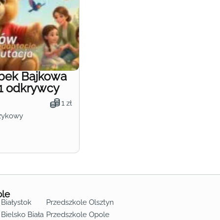
obek Bajkowa
1 odkrywcy
1 zł
zykowy
ole
 Białystok
Przedszkole Olsztyn
Bielsko Biała
Przedszkole Opole