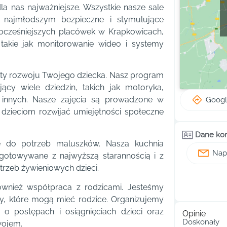
a nas najważniejsze. Wszystkie nasze sale
ć najmłodszym bezpieczne i stymulujące
wocześniejszych placówek w Krapkowicach,
akie jak monitorowanie wideo i systemy
kty rozwoju Twojego dziecka. Nasz program
ący wiele dziedzin, takich jak motoryka,
e innych. Nasze zajęcia są prowadzone w
Goog
dzieciom rozwijać umiejętności społeczne
Dane ko
e do potrzeb maluszków. Nasza kuchnia
Napi
zygotowywane z najwyższą starannością i z
trzeb żywieniowych dzieci.
ównież współpraca z rodzicami. Jesteśmy
eby, które mogą mieć rodzice. Organizujemy
 o postępach i osiągnięciach dzieci oraz
Opinie
Doskonały
wojem.