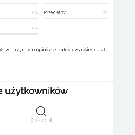
0%
Przeciętny
0%
0%
atów otrzymał 0 opinii ze średnim wynikiem out
e użytkowników
Brak opinii