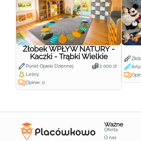
Żłobek WPŁYW NATURY -
Kaczki - Trąbki Wielkie
Żło
Punkt Opieki Dziennej
2 000 zł
Arty
Leśny
Opin
Opinie: 0
Ważne
Oferta
O nas