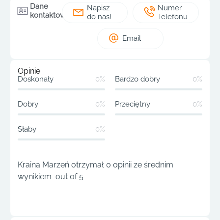
Dane
Napisz
Numer
kontaktowe
do nas!
Telefonu
Email
Opinie
Doskonały
0%
Bardzo dobry
0%
Dobry
0%
Przeciętny
0%
Słaby
0%
Kraina Marzeń otrzymał 0 opinii ze średnim
wynikiem out of 5