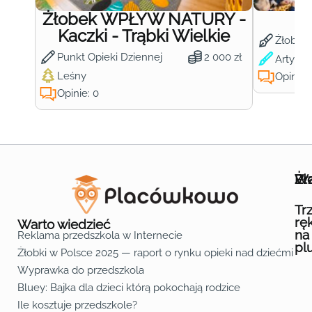
Żłobek WPŁYW NATURY -
Ż
Kaczki - Trąbki Wielkie
Żłobek
Punkt Opieki Dziennej
2 000 zł
Artysty
Leśny
Opinie:
Opinie: 0
Wa
Żł
Pr
Ofe
O n
Kon
Reg
Pol
Pli
Zas
Map
Żło
Żło
Żło
Żło
Żło
Żło
Żło
Żło
Żło
Żło
Żło
Żło
Żło
Żło
Żło
Żło
Żł
Żło
Żło
Żło
Żło
Żło
Żło
Żło
Żło
Prz
Prz
Prz
Prz
Prz
Prz
Prz
Prz
Prz
Prz
Prz
Prz
Prz
Prz
Prz
Prz
Prz
Prz
Prz
Prz
Prz
Prz
Prz
Prz
Prz
Tr
rę
Warto wiedzieć
na
Reklama przedszkola w Internecie
pl
Żłobki w Polsce 2025 — raport o rynku opieki nad dziećmi do 
Fa
Lin
Yo
Wyprawka do przedszkola
Bluey: Bajka dla dzieci którą pokochają rodzice
Ile kosztuje przedszkole?