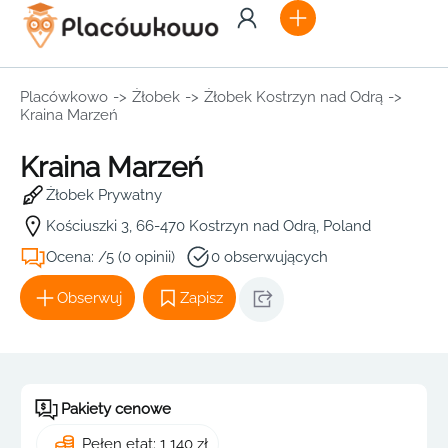
Placówkowo
->
Żłobek
->
Żłobek Kostrzyn nad Odrą
->
Kraina Marzeń
Kraina Marzeń
Żłobek Prywatny
Kościuszki 3, 66-470 Kostrzyn nad Odrą, Poland
Ocena: /5 (0 opinii)
0 obserwujących
Obserwuj
Zapisz
Pakiety cenowe
Pełen etat: 1 140 zł