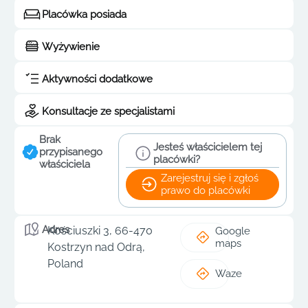
Placówka posiada
Wyżywienie
Aktywności dodatkowe
Konsultacje ze specjalistami
Brak
Jesteś właścicielem tej
przypisanego
placówki?
właściciela
Zarejestruj się i zgłoś
prawo do placówki
Adres
Kościuszki 3, 66-470
Google
maps
Kostrzyn nad Odrą,
Poland
Waze