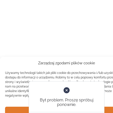
Zarządzaj zgodami plików cookie
Używamy technologii takich jak pliki cookie do przechowywania i/lub uzysk
dostępu do informacji o urządzeniu. Robimy to w celu poprawy komfortu prz
strony i wyświetlania spersonalizowanych reklam. Zgoda na te technologie 
nam na przetwarzanie danych takich jak zachowanie podczas przeglądania 
unikalne identyfikatory na tej stronie. Brak zgody lub wycofanie zgody, może
negatywnie wpłynąć na pewne cechy i funkcje.
Był problem. Proszę spróbuj
ponownie.
Akceptuj