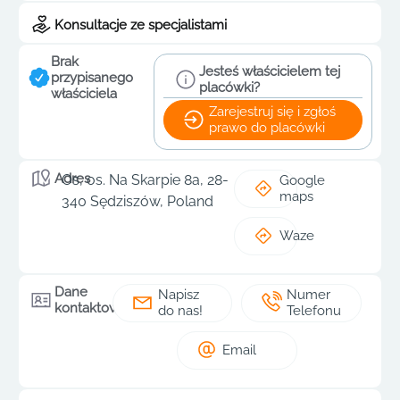
Konsultacje ze specjalistami
Brak
Jesteś właścicielem tej
przypisanego
placówki?
właściciela
Zarejestruj się i zgłoś
prawo do placówki
Adres
Os, os. Na Skarpie 8a, 28-
Google
maps
340 Sędziszów, Poland
Waze
Dane
Napisz
Numer
kontaktowe
do nas!
Telefonu
Email