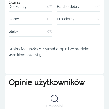
Opinie
Doskonały
0%
Bardzo dobry
0%
Dobry
0%
Przeciętny
0%
Słaby
0%
Kraina Maluszka otrzymał 0 opinii ze średnim
wynikiem out of 5
Opinie użytkowników
Brak opinii