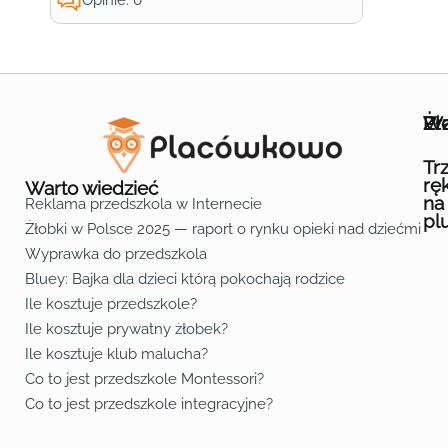
Wa
Żł
Pr
Ofe
O n
Kon
Reg
Pol
Pli
Zas
Map
Żło
Żło
Żło
Żło
Żło
Żło
Żło
Żło
Żło
Żło
Żło
Żło
Żło
Żło
Żło
Żło
Żł
Żło
Żło
Żło
Żło
Żło
Żło
Żło
Żło
Prz
Prz
Prz
Prz
Prz
Prz
Prz
Prz
Prz
Prz
Prz
Prz
Prz
Prz
Prz
Prz
Prz
Prz
Prz
Prz
Prz
Prz
Prz
Prz
Prz
Tr
rę
Warto wiedzieć
na
Reklama przedszkola w Internecie
pl
Żłobki w Polsce 2025 — raport o rynku opieki nad dziećmi do 
Fa
Lin
Yo
Wyprawka do przedszkola
Bluey: Bajka dla dzieci którą pokochają rodzice
Ile kosztuje przedszkole?
Ile kosztuje prywatny żłobek?
Ile kosztuje klub malucha?
Co to jest przedszkole Montessori?
Co to jest przedszkole integracyjne?