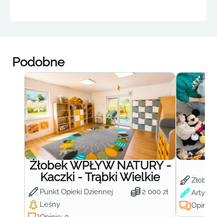
Podobne
Żłobek WPŁYW NATURY -
Ż
Kaczki - Trąbki Wielkie
Żłobek
Punkt Opieki Dziennej
2 000 zł
Artysty
Leśny
Opinie:
Opinie: 0