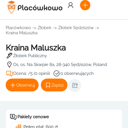
Placówkowo
->
Żłobek
->
Żłobek Sędziszów
->
Kraina Maluszka
Kraina Maluszka
Żłobek Publiczny
Os, os. Na Skarpie 8a, 28-340 Sędziszów, Poland
Ocena: /5 (0 opinii)
0 obserwujących
Obserwuj
Zapisz
Pakiety cenowe
Pełen etat: 600 zł